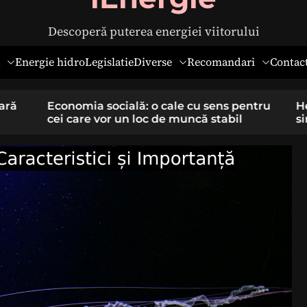
Descoperă puterea energiei viitorului
Diverse
Recomandari
Energie hidro
Legislatie
Contac
pentru
Hernia ombilicală la adulți: cauze,
il
simptome și tratament chirurgical