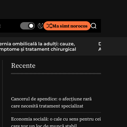
t
Ma simt norocos
S
S
w
e
i
a
De la pasiune la cercetare aplicată: un elev
Component
t
r
Am School construiește și pregătește
folosite î
c
c
lansarea unei rachete
h
h
c
Recente
o
l
o
r
m
o
Cancerul de apendice: o afecțiune rară
d
care necesită tratament specializat
e
Economia socială: o cale cu sens pentru cei
care vor un loc de muncă stabil