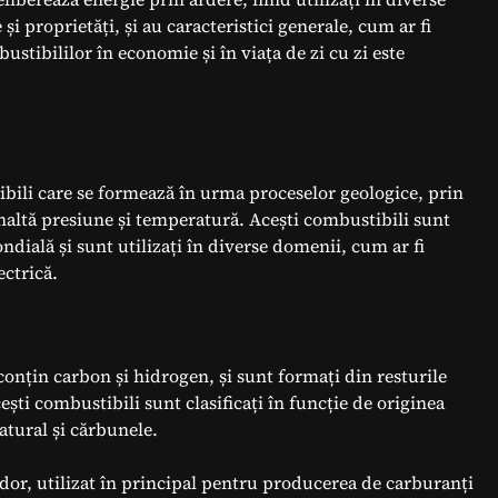
 și proprietăți, și au caracteristici generale, cum ar fi
ustibililor în economie și în viața de zi cu zi este
ibili care se formează în urma proceselor geologice, prin
naltă presiune și temperatură. Acești combustibili sunt
ială și sunt utilizați în diverse domenii, cum ar fi
ectrică.
conțin carbon și hidrogen, și sunt formați din resturile
cești combustibili sunt clasificați în funcție de originea
natural și cărbunele.
odor, utilizat în principal pentru producerea de carburanți