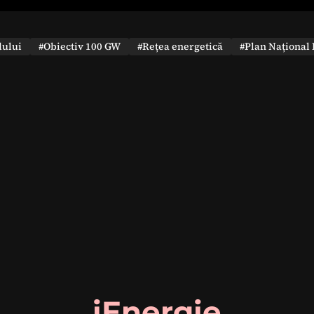
dului
#Obiectiv 100 GW
#Rețea energetică
#Plan Național 
iEnergie