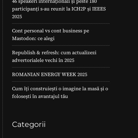
46 speakeri internaționali și peste 180
participanți s-au reunit la ICH2P și IEEES
2025
Cont personal vs cont business pe
Mastodon: ce alegi
Republish & refresh: cum actualizezi
advertorialele vechi în 2025
ROMANIAN ENERGY WEEK 2025
Cum îți construiești o imagine la masă și o
folosești în avantajul tău
Categorii