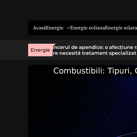
Energie
Energie solara
Acasă
Energie eoliana
o afecțiune rară
Economia socială: o cale cu sens 
Energie
t specializat
cei care vor un loc de muncă stab