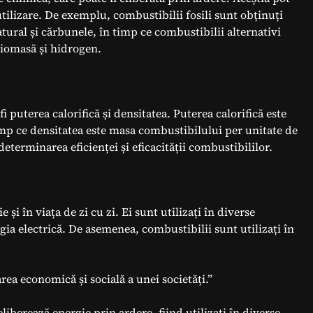
i utilizare. De exemplu, combustibilii fosili sunt obținuți
atural și cărbunele, în timp ce combustibilii alternativi
biomasă și hidrogen.
i puterea calorifică și densitatea. Puterea calorifică este
timp ce densitatea este masa combustibilului per unitate de
eterminarea eficienței și eficacității combustibililor.
i în viața de zi cu zi. Ei sunt utilizați în diverse
gia electrică. De asemenea, combustibilii sunt utilizați în
rea economică și socială a unei societăți.”
liberează energie prin ardere, fiind utilizați în diverse