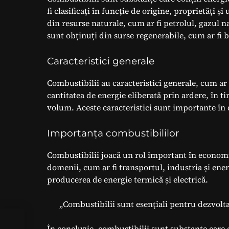
fi clasificați în funcție de origine, proprietăți ș
din resurse naturale, cum ar fi petrolul, gazul n
sunt obținuți din surse regenerabile, cum ar fi 
Caracteristici generale
Combustibilii au caracteristici generale, cum ar f
cantitatea de energie eliberată prin ardere, în 
volum. Aceste caracteristici sunt importante în d
Importanța combustibililor
Combustibilii joacă un rol important în economie ș
domenii, cum ar fi transportul, industria și ener
producerea de energie termică și electrică.
„Combustibilii sunt esențiali pentru dezvolta
li –
În concluzie, combustibilii sunt substanțe care e