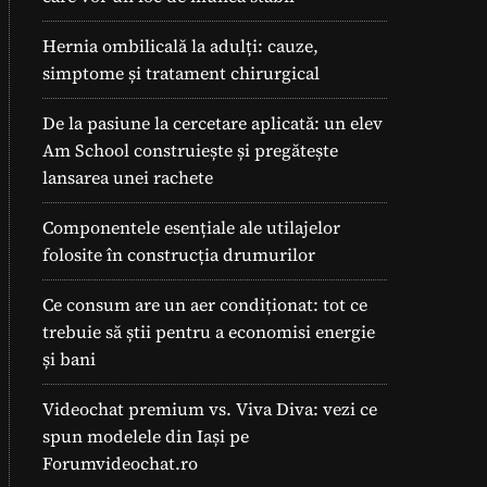
Hernia ombilicală la adulți: cauze,
simptome și tratament chirurgical
De la pasiune la cercetare aplicată: un elev
Am School construiește și pregătește
lansarea unei rachete
Componentele esențiale ale utilajelor
folosite în construcția drumurilor
Ce consum are un aer condiționat: tot ce
trebuie să știi pentru a economisi energie
și bani
Videochat premium vs. Viva Diva: vezi ce
spun modelele din Iași pe
Forumvideochat.ro