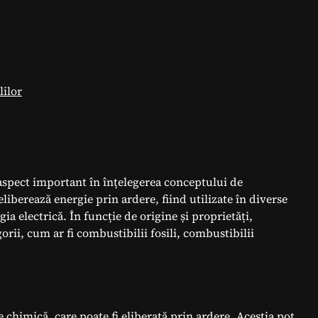
lilor
n aspect important în înțelegerea conceptului de
iberează energie prin ardere, fiind utilizate în diverse
ia electrică. În funcție de origine și proprietăți,
gorii, cum ar fi combustibilii fosili, combustibilii
 chimică, care poate fi eliberată prin ardere. Aceștia pot