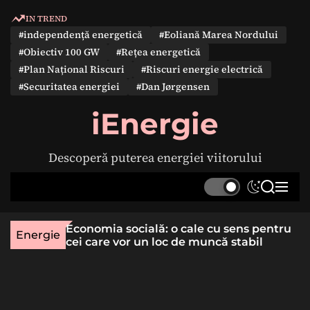
S
IN TREND
k
#independență energetică
#Eoliană Marea Nordului
i
#Obiectiv 100 GW
#Rețea energetică
p
#Plan Național Riscuri
#Riscuri energie electrică
t
#Securitatea energiei
#Dan Jørgensen
o
c
iEnergie
o
n
Descoperă puterea energiei viitorului
t
e
S
S
M
n
w
e
e
t
i
a
n
une rară
Economia socială: o cale cu sens pentru
t
r
u
Energie
lizat
cei care vor un loc de muncă stabil
c
c
h
h
c
o
l