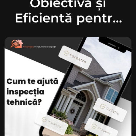
Obiectivă și
Eficientă pentru
Evitarea
Investițiilor
Nereușite:
Recomandarea
Home Planning