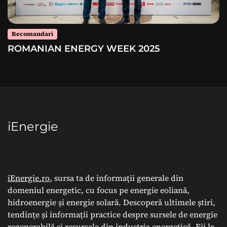
Recomandari
ROMANIAN ENERGY WEEK 2025
iEnergie
iEnergie.ro
, sursa ta de informații generale din
domeniul energetic, cu focus pe energie eoliană,
hidroenergie și energie solară. Descoperă ultimele știri,
tendințe și informații practice despre sursele de energie
regenerabilă și resursele din industria energetică. Fii la