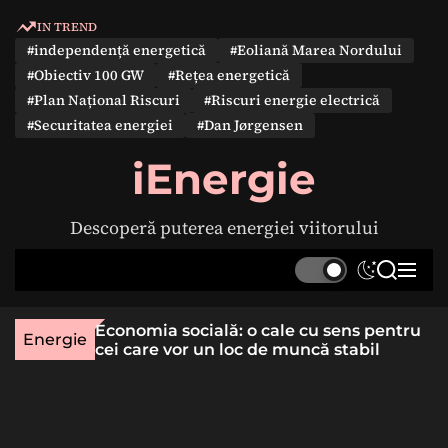
S
IN TREND
k
#independență energetică
#Eoliană Marea Nordului
i
#Obiectiv 100 GW
#Rețea energetică
p
#Plan Național Riscuri
#Riscuri energie electrică
t
#Securitatea energiei
#Dan Jørgensen
o
c
iEnergie
o
n
Descoperă puterea energiei viitorului
t
e
S
S
M
n
w
e
e
t
i
a
n
une rară
Economia socială: o cale cu sens pentru
t
r
u
Energie
lizat
cei care vor un loc de muncă stabil
c
c
h
h
c
o
l