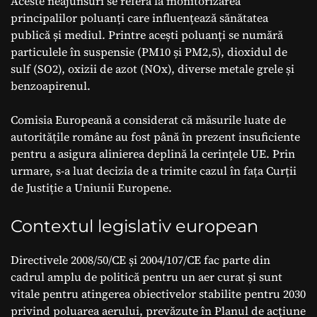
Aceste neajunsuri se referă la monitorizarea
principalilor poluanți care influențează sănătatea
publică și mediul. Printre acești poluanți se numără
particulele în suspensie (PM10 și PM2,5), dioxidul de
sulf (SO2), oxizii de azot (NOx), diverse metale grele și
benzoapirenul.
Comisia Europeană a considerat că măsurile luate de
autoritățile române au fost până în prezent insuficiente
pentru a asigura alinierea deplină la cerințele UE. Prin
urmare, s-a luat decizia de a trimite cazul în fața Curții
de Justiție a Uniunii Europene.
Contextul legislativ european
Directivele 2008/50/CE și 2004/107/CE fac parte din
cadrul amplu de politică pentru un aer curat și sunt
vitale pentru atingerea obiectivelor stabilite pentru 2030
privind poluarea aerului, prevăzute în Planul de acțiune