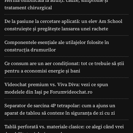
Hernia ombilicală la adulți: cauze, simptome și
tratament chirurgical
De la pasiune la cercetare aplicată: un elev Am School
construiește și pregătește lansarea unei rachete
Componentele esențiale ale utilajelor folosite în
construcția drumurilor
Ce consum are un aer condiționat: tot ce trebuie să știi
pentru a economisi energie și bani
Videochat premium vs. Viva Diva: vezi ce spun
modelele din Iași pe Forumvideochat.ro
Separator de sarcina 4P tetrapolar: cum a ajuns un
aparat de tablou să conteze în siguranța de zi cu zi
Tablă perforată vs. materiale clasice: ce alegi când vrei