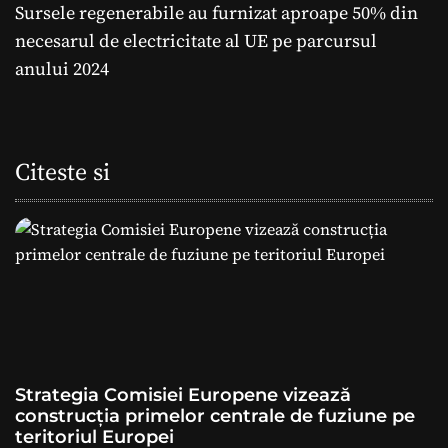
i
Sursele regenerabile au furnizat aproape 50% din
necesarul de electricitate al UE pe parcursul
g
anului 2024
a
r
Citeste si
e
î
n
a
r
t
Strategia Comisiei Europene vizează
construcția primelor centrale de fuziune pe
i
teritoriul Europei