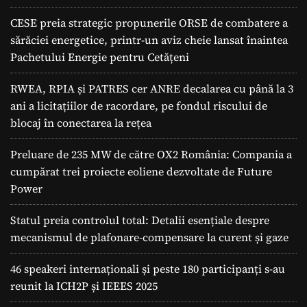
CESE preia strategic propunerile ORSE de combatere a
sărăciei energetice, printr-un aviz cheie lansat înaintea
Pachetului Energie pentru Cetățeni
RWEA, RPIA și PATRES cer ANRE decalarea cu până la 3
ani a licitațiilor de racordare, pe fondul riscului de
blocaj în conectarea la rețea
Preluare de 235 MW de către OX2 România: Compania a
cumpărat trei proiecte eoliene dezvoltate de Future
Power
Statul preia controlul total: Detalii esențiale despre
mecanismul de plafonare-compensare la curent și gaze
46 speakeri internaționali și peste 180 participanți s-au
reunit la ICH2P și IEEES 2025