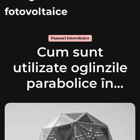
fotovoltaice
Panouri fotovoltaice
Cum sunt
utilizate oglinzile
parabolice în
centralele
solare?