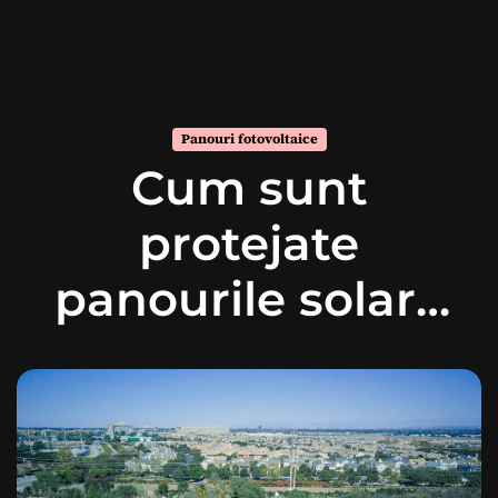
Panouri fotovoltaice
Cum sunt
protejate
panourile solare
de intemperii?