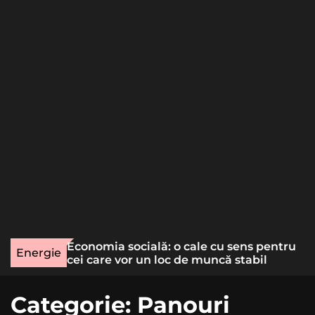
o
r
m
o
d
e
une rară
Economia socială: o cale cu sens pentru
Energie
lizat
cei care vor un loc de muncă stabil
Categorie:
Panouri