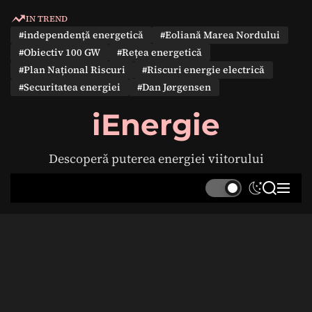
S
IN TREND
k
#independență energetică
#Eoliană Marea Nordului
i
#Obiectiv 100 GW
#Rețea energetică
p
#Plan Național Riscuri
#Riscuri energie electrică
t
#Securitatea energiei
#Dan Jørgensen
o
c
iEnergie
o
n
Descoperă puterea energiei viitorului
t
e
S
S
M
n
w
e
e
t
i
a
n
t
r
u
c
c
h
h
c
o
l