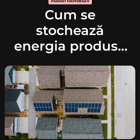
Panouri fotovoltaice
Cum se
stochează
energia produsă
de panourile
solare?