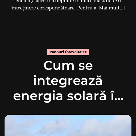
eficiența acestuia depinde în mare măsură de o
întreținere corespunzătoare. Pentru a
[Mai mult…]
Panouri fotovoltaice
Cum se
integrează
energia solară în
rețeaua
electrică?