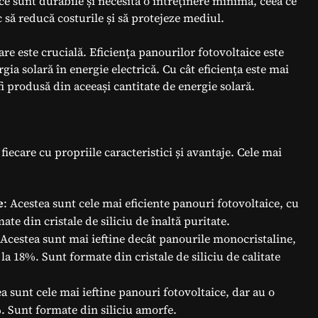
ce sunt durabile și necesită o întreținere minimă, ceea ce
c să reducă costurile și să protejeze mediul.
re este crucială. Eficiența panourilor fotovoltaice este
gia solară în energie electrică. Cu cât eficiența este mai
i produsă din aceeași cantitate de energie solară.
iecare cu propriile caracteristici și avantaje. Cele mai
e
: Acestea sunt cele mai eficiente panouri fotovoltaice, cu
te din cristale de siliciu de înaltă puritate.
 Acestea sunt mai ieftine decât panourile monocristaline,
la 18%. Sunt formate din cristale de siliciu de calitate
ea sunt cele mai ieftine panouri fotovoltaice, dar au o
%. Sunt formate din siliciu amorfe.