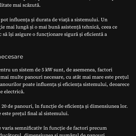
alitate mai scăzută.
ot influența și durata de viață a sistemului. Un
ție mai lungă și o mai bună asistență tehnică, ceea ce
 să își asigure o funcționare sigură și eficientă a
necesare
tru un sistem de 5 kW sunt, de asemenea, factori
t mai multe panouri necesare, cu atât mai mare este prețul
nourilor poate influența și eficiența sistemului, deoarece
 electrică.
i 20 de panouri, în funcție de eficiența și dimensiunea lor.
este prețul final al sistemului.
 varia semnificativ în funcție de factori precum
producătorul, dimensiunea și numărul de panouri