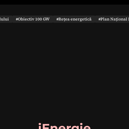
dului
#Obiectiv 100 GW
#Rețea energetică
#Plan Național 
iEnergie