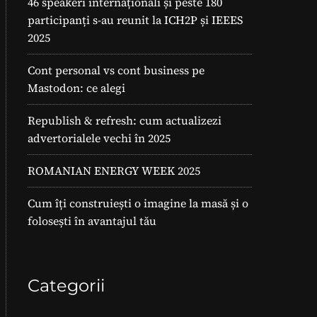
46 speakeri internaționali și peste 180
participanți s-au reunit la ICH2P și IEEES
2025
Cont personal vs cont business pe
Mastodon: ce alegi
Republish & refresh: cum actualizezi
advertorialele vechi în 2025
ROMANIAN ENERGY WEEK 2025
Cum îți construiești o imagine la masă și o
folosești în avantajul tău
Categorii