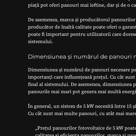
piață pot oferi panouri mai ieftine, dar și de o c
De asemenea, marca și producătorul panourilor p
producător de înaltă calitate poate oferi o garan
poate fi important pentru utilizatorii care doresc
sistemului.
Dimensiunea și numărul de panouri 
Dimensiunea și numărul de panouri necesare pen
importanți care influențează prețul. Cu cât sun
final al sistemului. De asemenea, dimensiunea pa
panourile mai mari pot genera mai multă energie
În general, un sistem de 5 kW necesită între 15 ș
Cu cât sunt mai multe panouri, cu atât mai mare 
„Prețul panourilor fotovoltaice de 5 kW poate
calitatea și eficiența panourilor, marca și 