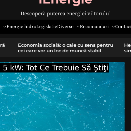
Descoperă puterea energiei viitorului
Diverse
Recomandari
Energie hidro
Legislatie
Contac
pentru
Hernia ombilicală la adulți: cauze,
il
simptome și tratament chirurgical