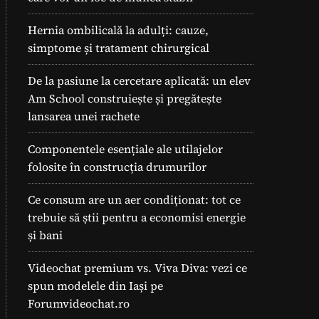
Hernia ombilicală la adulți: cauze,
simptome și tratament chirurgical
De la pasiune la cercetare aplicată: un elev
Am School construiește și pregătește
lansarea unei rachete
Componentele esențiale ale utilajelor
folosite în construcția drumurilor
Ce consum are un aer condiționat: tot ce
trebuie să știi pentru a economisi energie
și bani
Videochat premium vs. Viva Diva: vezi ce
spun modelele din Iași pe
Forumvideochat.ro