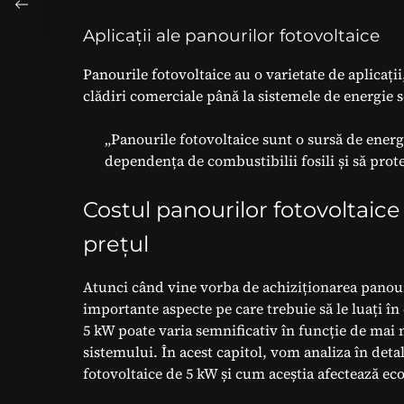
Aplicații ale panourilor fotovoltaice
Panourile fotovoltaice au o varietate de aplicații
clădiri comerciale până la sistemele de energie so
„Panourile fotovoltaice sunt o sursă de energ
dependența de combustibilii fosili și să pro
Costul panourilor fotovoltaice
prețul
Atunci când vine vorba de achiziționarea panour
importante aspecte pe care trebuie să le luați în
5 kW poate varia semnificativ în funcție de mai mu
sistemului. În acest capitol, vom analiza în deta
fotovoltaice de 5 kW și cum aceștia afectează ec