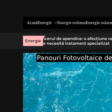
Energie
Energie solara
Acasă
Energie eoliana
o afecțiune rară
Economia socială: o cale cu sens 
Energie
t specializat
cei care vor un loc de muncă stab