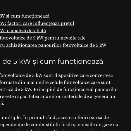
 kW și cum funcționează
kW: factori care influențează prețul
W: o analiză detaliată
fotovoltaice de 5 kW pentru nevoile tale
ru achiziționarea panourilor fotovoltaice de 5 kW
e de 5 kW și cum funcționează
 fotovoltaice de 5 kW sunt dispozitive care convertesc
t formate din mai multe celule fotovoltaice care sunt
ectrică de 5 kW. Principiul de funcționare al panourilor
care este capacitatea anumitor materiale de a genera un
nă.
t multiple. În primul rând, acestea oferă o sursă de
ependența de combustibilii fosili și emisiile de gaze cu