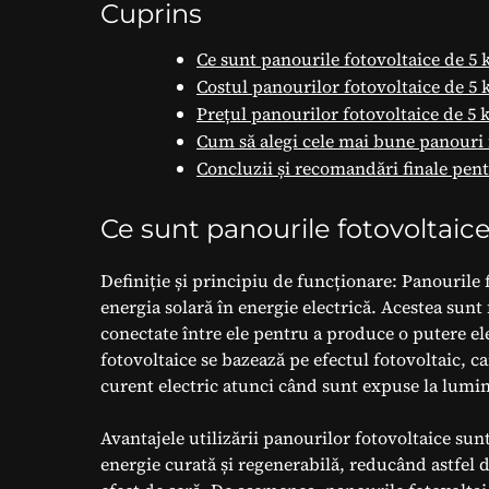
Cuprins
Ce sunt panourile fotovoltaice de 5
Costul panourilor fotovoltaice de 5 
Prețul panourilor fotovoltaice de 5 k
Cum să alegi cele mai bune panouri 
Concluzii și recomandări finale pent
Ce sunt panourile fotovoltaic
Definiție și principiu de funcționare: Panourile
energia solară în energie electrică. Acestea sun
conectate între ele pentru a produce o putere el
fotovoltaice se bazează pe efectul fotovoltaic, 
curent electric atunci când sunt expuse la lumi
Avantajele utilizării panourilor fotovoltaice sun
energie curată și regenerabilă, reducând astfel d