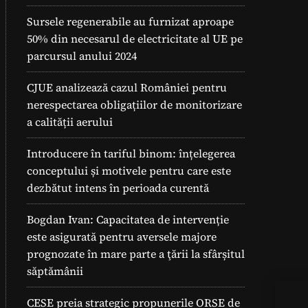
Sursele regenerabile au furnizat aproape
50% din necesarul de electricitate al UE pe
parcursul anului 2024
CJUE analizează cazul României pentru
nerespectarea obligațiilor de monitorizare
a calității aerului
Introducere în tariful binom: înțelegerea
conceptului și motivele pentru care este
dezbătut intens în perioada curentă
Bogdan Ivan: Capacitatea de intervenție
este asigurată pentru aversele majore
prognozate în mare parte a ţării la sfârșitul
săptămânii
CESE preia strategic propunerile ORSE de
Pan