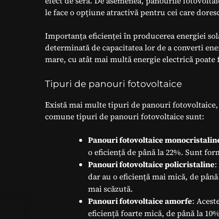
efect de seră. De asemenea, panourile fotovoltai
le face o opțiune atractivă pentru cei care dores
Importanța eficienței în producerea energiei sola
determinată de capacitatea lor de a converti ener
mare, cu atât mai multă energie electrică poate f
Tipuri de panouri fotovoltaice
Există mai multe tipuri de panouri fotovoltaice, f
comune tipuri de panouri fotovoltaice sunt:
Panouri fotovoltaice monocristalin
o eficiență de până la 22%. Sunt forma
Panouri fotovoltaice policristaline
:
dar au o eficiență mai mică, de până 
mai scăzută.
Panouri fotovoltaice amorfe
: Acest
eficiență foarte mică, de până la 10