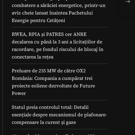
Sol
combatere a sărăciei energetice, printr-un
Reg
aviz cheie lansat înaintea Pachetului
Energie pentru Cetățeni
RWEA, RPIA și PATRES cer ANRE
decalarea cu până la 3 ani a licitațiilor de
racordare, pe fondul riscului de blocaj în
conectarea la rețea
Preluare de 235 MW de către OX2
România: Compania a cumpărat trei
proiecte eoliene dezvoltate de Future
Power
Statul preia controlul total: Detalii
esențiale despre mecanismul de plafonare-
compensare la curent și gaze