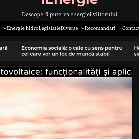
Descoperă puterea energiei viitorului
Diverse
Recomandari
Energie hidro
Legislatie
Contac
pentru
Hernia ombilicală la adulți: cauze,
il
simptome și tratament chirurgical