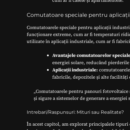
cum ar fi casele și apartamentele.
Comutatoare speciale pentru aplicații
Comutatoarele speciale pentru aplicații industri
funcționare extreme, cum ar fi temperaturi ridic
utilizate în aplicații industriale, cum ar fi fabric
Avantajele comutatoarelor speciale
energiei solare, reducând pierderile 
Aplicații industriale:
comutatoarele s
fabricile, depozitele și alte facilităț
„Comutatoarele pentru panouri fotovoltaice s
și sigure a sistemelor de generare a energiei s
Intrebari/Raspunsuri: Mituri sau Realitate?
În acest capitol, am explorat principalele tipuri