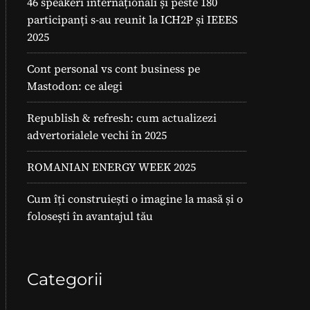
46 speakeri internaționali și peste 180
participanți s-au reunit la ICH2P și IEEES
2025
Cont personal vs cont business pe
Mastodon: ce alegi
Republish & refresh: cum actualizezi
advertorialele vechi în 2025
ROMANIAN ENERGY WEEK 2025
Cum îți construiești o imagine la masă și o
folosești în avantajul tău
Categorii