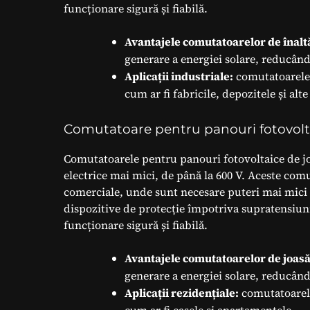
funcționare sigură și fiabilă.
Avantajele comutatoarelor de înalt
generare a energiei solare, reducând 
Aplicații industriale:
comutatoarele d
cum ar fi fabricile, depozitele și alte
Comutatoare pentru panouri fotovolt
Comutatoarele pentru panouri fotovoltaice de jo
electrice mai mici, de până la 600 V. Aceste comut
comerciale, unde sunt necesare puteri mai mici d
dispozitive de protecție împotriva supratensiuni
funcționare sigură și fiabilă.
Avantajele comutatoarelor de joasă
generare a energiei solare, reducând 
Aplicații rezidențiale:
comutatoarele 