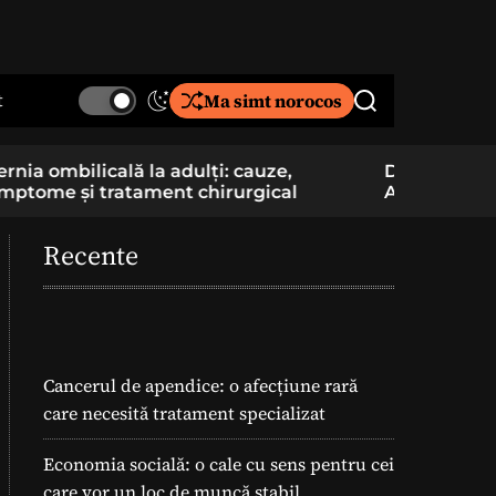
t
Ma simt norocos
S
S
w
e
i
a
De la pasiune la cercetare aplicată: un elev
Component
t
r
Am School construiește și pregătește
folosite î
c
c
lansarea unei rachete
h
h
c
Recente
o
l
o
r
m
o
Cancerul de apendice: o afecțiune rară
d
care necesită tratament specializat
e
Economia socială: o cale cu sens pentru cei
care vor un loc de muncă stabil