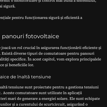
ermit o monitorizare și control mai bună a sistemului,
i sigură.
țiale pentru funcționarea sigură și eficientă a
 panouri fotovoltaice
oacă un rol crucial în asigurarea funcționării eficiente și
e. Există diverse tipuri de comutatoare pentru panouri
alități specifice. În acest capitol, vom explora principalele
 și beneficiile lor.
ice de înaltă tensiune
altă tensiune sunt proiectate pentru a gestiona tensiuni
t. Aceste comutatoare sunt utilizate în aplicații
teri mari de generare a energiei solare. Ele sunt echipate
unilor și a curentului de scurtcircuit, asigurând o