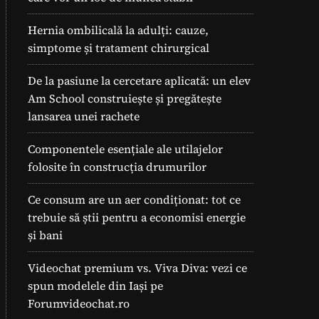
Hernia ombilicală la adulți: cauze,
simptome și tratament chirurgical
De la pasiune la cercetare aplicată: un elev
Am School construiește și pregătește
lansarea unei rachete
Componentele esențiale ale utilajelor
folosite în construcția drumurilor
Ce consum are un aer condiționat: tot ce
trebuie să știi pentru a economisi energie
și bani
Videochat premium vs. Viva Diva: vezi ce
spun modelele din Iași pe
Forumvideochat.ro