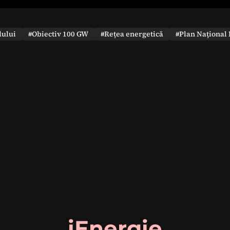
dului
#Obiectiv 100 GW
#Rețea energetică
#Plan Național 
iEnergie