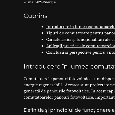
26 mai 2024
Energie
Cuprins
Introducere în lumea comutatoarelo
Tipuri de comutatoare pentru panou
Caracteristici și funcționalități ale
Aplicații practice ale comutatoarelo
Concluzii și perspective pentru viit
Introducere în lumea comutat
Comutatoarele panouri fotovoltaice sunt dispozit
energie regenerabilă. Acestea sunt proiectate pen
generată de panourile fotovoltaice. În acest capi
comutatoarelor panouri fotovoltaice, importanța lo
Definiția și principiul de funcționare