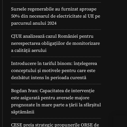
Sursele regenerabile au furnizat aproape
50% din necesarul de electricitate al UE pe
parcursul anului 2024
CJUE analizează cazul României pentru
nerespectarea obligațiilor de monitorizare
a calității aerului
Introducere în tariful binom: înțelegerea
conceptului și motivele pentru care este
dezbătut intens în perioada curentă
Bogdan Ivan: Capacitatea de intervenție
este asigurată pentru aversele majore
prognozate în mare parte a ţării la sfârșitul
săptămânii
Pan
CESE preia strategic propunerile ORSE de