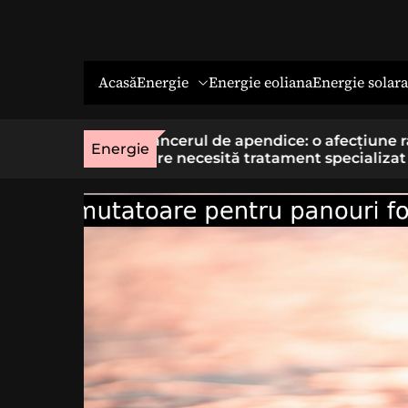
Energie
Energie solara
Acasă
Energie eoliana
o afecțiune rară
Economia socială: o cale cu sens 
Energie
t specializat
cei care vor un loc de muncă stab