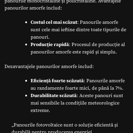
panourile monocristaline și policristaline. Avantajele
panourilor amorfe includ:
Costul cel mai scăzut
: Panourile amorfe
sunt cele mai ieftine dintre toate tipurile de
panouri.
Producție rapidă
: Procesul de producție al
panourilor amorfe este rapid și simplu.
Dezavantajele panourilor amorfe includ:
Eficiență foarte scăzută
: Panourile amorfe
au randamente foarte mici, de până la 7%.
Durabilitate scăzută
: Aceste panouri sunt
mai sensibile la condițiile meteorologice
extreme.
„Panourile fotovoltaice sunt o soluție eficientă și
durabilă pentru producerea energiei