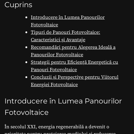
Energetică
Cuprins
Introducere în Lumea Panourilor
Fotovoltaice
Tipuri de Panouri Fotovoltaice:
Caracteristici și Avantaje
Recomandări pentru Alegerea Ideală a
Panourilor Fotovoltaice
Strategii pentru Eficiență Energetică cu
Panouri Fotovoltaice
Concluzii și Perspective pentru Viitorul
Energiei Fotovoltaice
Introducere în Lumea Panourilor
Fotovoltaice
În secolul XXI, energia regenerabilă a devenit o
prioritate pentru protejarea mediului și reducerea