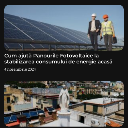
i
c
o
l
e
Cum ajută Panourile Fotovoltaice la
stabilizarea consumului de energie acasă
4 noiembrie 2024