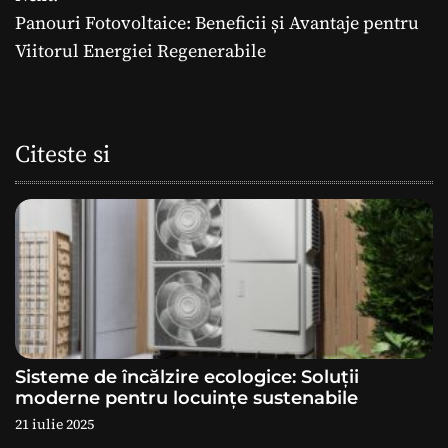
v
Panouri Fotovoltaice: Beneficii și Avantaje pentru
i
Viitorul Energiei Regenerabile
g
a
Citeste si
r
e
î
n
a
Sisteme de încălzire ecologice: Soluții
r
moderne pentru locuințe sustenabile
21 iulie 2025
t