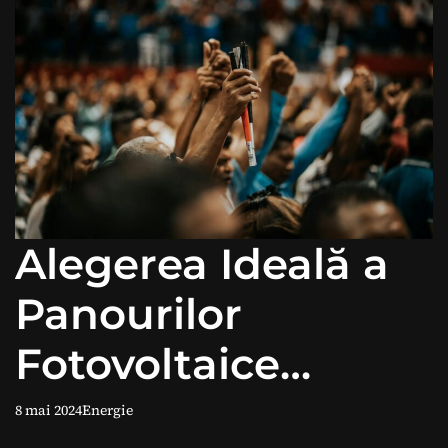
Alegerea Ideală a
Panourilor
Fotovoltaice
pentru Eficiență
8 mai 2024
Energie