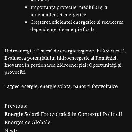
Importanța protecției mediului și a
independenței energetice
Creșterea eficienței energetice și reducerea
dependenței de energie fosilă
Hidroenergia: O sursă de energie regenerabilă și curată.
Evaluarea potențialului hidroenergetic al României.
Inovarea în gestionarea hidroenergiei: Oportunități și
provocări
Tagged
energie
,
energie solara
,
panouri fotovoltaice
Previous:
N
Energie Solară Fotovoltaică în Contextul Politicii
a
Energetice Globale
Next: