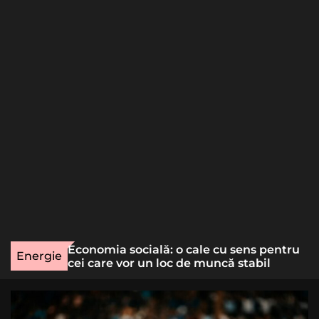
o
r
m
o
d
e
une rară
Economia socială: o cale cu sens pentru
Energie
lizat
cei care vor un loc de muncă stabil