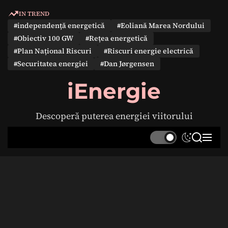
S
IN TREND
k
#independență energetică
#Eoliană Marea Nordului
i
#Obiectiv 100 GW
#Rețea energetică
p
#Plan Național Riscuri
#Riscuri energie electrică
t
#Securitatea energiei
#Dan Jørgensen
o
c
iEnergie
o
n
Descoperă puterea energiei viitorului
t
e
S
S
M
n
w
e
e
t
i
a
n
t
r
u
c
c
h
h
c
o
l