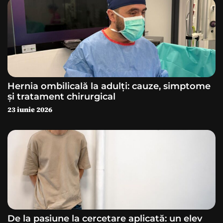
t
i
c
o
Hernia ombilicală la adulți: cauze, simptome
l
și tratament chirurgical
23 iunie 2026
e
De la pasiune la cercetare aplicată: un elev