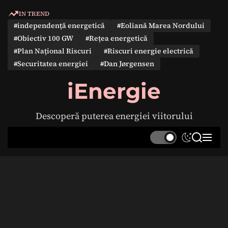
S
IN TREND
k
#independență energetică
#Eoliană Marea Nordului
i
#Obiectiv 100 GW
#Rețea energetică
p
#Plan Național Riscuri
#Riscuri energie electrică
t
#Securitatea energiei
#Dan Jørgensen
o
c
iEnergie
o
n
Descoperă puterea energiei viitorului
t
e
S
S
M
n
w
e
e
t
i
a
n
t
r
u
c
c
h
h
c
o
l