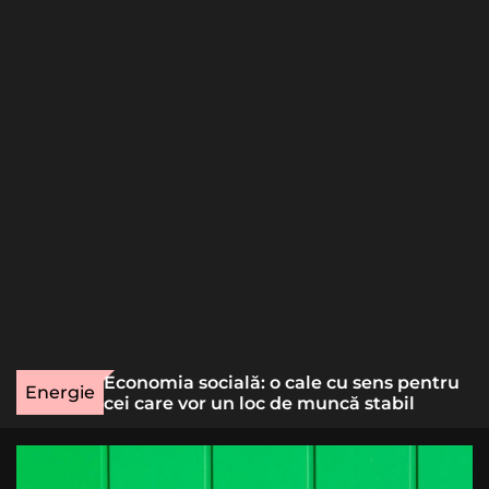
o
r
m
o
d
e
une rară
Economia socială: o cale cu sens pentru
Energie
lizat
cei care vor un loc de muncă stabil