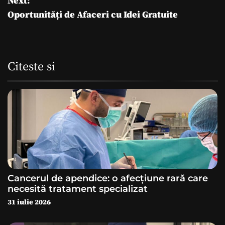
Next:
Oportunități de Afaceri cu Idei Gratuite
v
i
g
Citeste si
a
r
e
î
n
Cancerul de apendice: o afecțiune rară care
a
necesită tratament specializat
31 iulie 2026
r