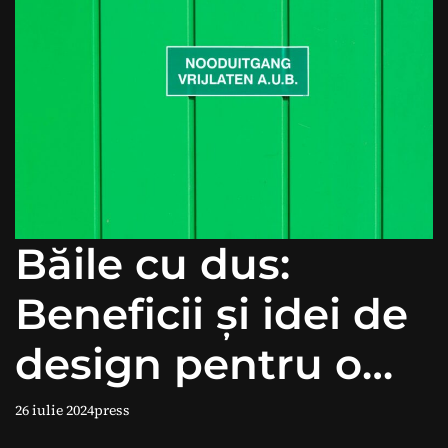
Băile cu dus:
Beneficii și idei de
design pentru o
baie modernă.
26 iulie 2024
press