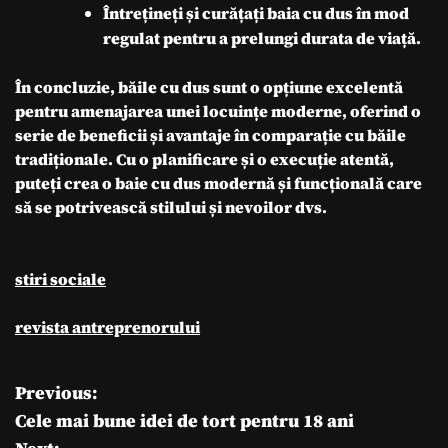
Întrețineți și curățați baia cu dus în mod
regulat pentru a prelungi durata de viață.
În concluzie, băile cu dus sunt o opțiune excelentă
pentru amenajarea unei locuințe moderne, oferind o
serie de beneficii și avantaje în comparație cu băile
tradiționale. Cu o planificare și o execuție atentă,
puteți crea o baie cu dus modernă și funcțională care
să se potrivească stilului și nevoilor dvs.
stiri sociale
revista antreprenorului
Previous:
N
Cele mai bune idei de tort pentru 18 ani
a