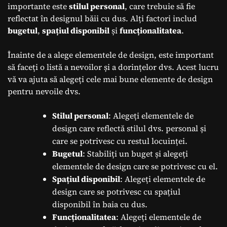
importante este
stilul personal
, care trebuie să fie
reflectat în designul băii cu dus. Alți factori includ
bugetul
,
spațiul disponibil
și
funcționalitatea
.
Înainte de a alege elementele de design, este important
să faceți o listă a nevoilor și a dorințelor dvs. Acest lucru
vă va ajuta să alegeți cele mai bune elemente de design
pentru nevoile dvs.
Stilul personal
: Alegeți elementele de
design care reflectă stilul dvs. personal și
care se potrivesc cu restul locuinței.
Bugetul
: Stabiliți un buget și alegeți
elementele de design care se potrivesc cu el.
Spațiul disponibil
: Alegeți elementele de
design care se potrivesc cu spațiul
disponibil în baia cu dus.
Funcționalitatea
: Alegeți elementele de