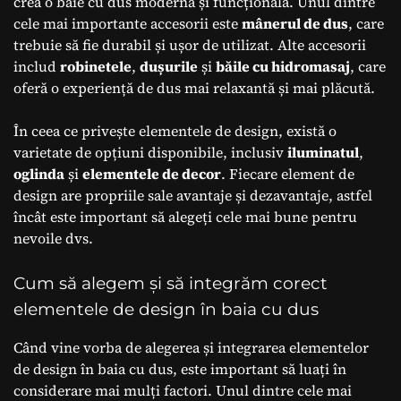
crea o baie cu dus modernă și funcțională. Unul dintre
cele mai importante accesorii este
mânerul de dus
, care
trebuie să fie durabil și ușor de utilizat. Alte accesorii
includ
robinetele
,
dușurile
și
băile cu hidromasaj
, care
oferă o experiență de dus mai relaxantă și mai plăcută.
În ceea ce privește elementele de design, există o
varietate de opțiuni disponibile, inclusiv
iluminatul
,
oglinda
și
elementele de decor
. Fiecare element de
design are propriile sale avantaje și dezavantaje, astfel
încât este important să alegeți cele mai bune pentru
nevoile dvs.
Cum să alegem și să integrăm corect
elementele de design în baia cu dus
Când vine vorba de alegerea și integrarea elementelor
de design în baia cu dus, este important să luați în
considerare mai mulți factori. Unul dintre cele mai