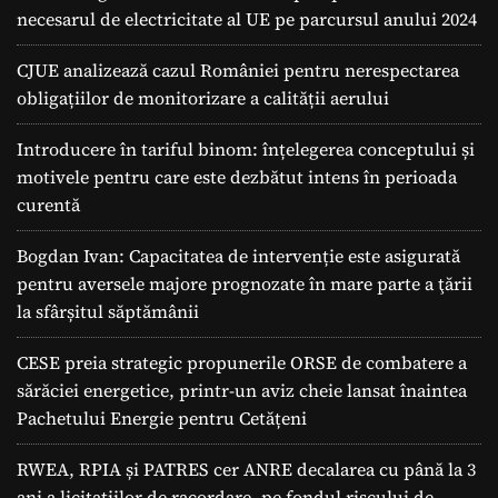
necesarul de electricitate al UE pe parcursul anului 2024
CJUE analizează cazul României pentru nerespectarea
obligațiilor de monitorizare a calității aerului
Introducere în tariful binom: înțelegerea conceptului și
motivele pentru care este dezbătut intens în perioada
curentă
Bogdan Ivan: Capacitatea de intervenție este asigurată
pentru aversele majore prognozate în mare parte a ţării
la sfârșitul săptămânii
CESE preia strategic propunerile ORSE de combatere a
sărăciei energetice, printr-un aviz cheie lansat înaintea
Pachetului Energie pentru Cetățeni
RWEA, RPIA și PATRES cer ANRE decalarea cu până la 3
ani a licitațiilor de racordare, pe fondul riscului de