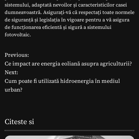
sistemului, adaptată nevoilor și caracteristicilor casei
dumneavoastră. Asigurați-vă că respectați toate normele
de siguranță și legislația în vigoare pentru a vă asigura
de funcționarea eficientă și sigură a sistemului
fotovoltaic.
Previous:
N
Ce impact are energia eoliană asupra agriculturii?
a
Next:
Cum poate fi utilizată hidroenergia în mediul
v
urban?
i
g
Citeste si
a
r