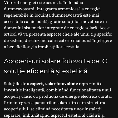
Viitorul energiei este acum, la îndemâna
dumneavoastră. Integrarea armonioasă a energiei
regenerabile în locuința dumneavoastră este mai
accesibilă ca niciodată, grație soluțiilor inovatoare în
domeniul sistemelor integrate de energie solară. Acest
articol vă va prezenta aspecte cheie ale unui tip specific
de sistem, deschizând calea către o mai bună înțelegere
a beneficiilor și a implicațiilor acestuia.
Acoperișuri solare fotovoltaice: O
soluție eficientă și estetică
Soluțiile de
acoperiș solar fotovoltaic
reprezintă o
investiție inteligentă, combinând funcționalitatea unui
acoperiș clasic cu producția de energie electrică curată.
Prin integrarea panourilor solare direct în structura
acoperișului, se elimină necesitatea unor instalații
separate, îmbunătățind aspectul estetic al clădirii și