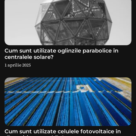
e
î
n
a
Cum sunt utilizate oglinzile parabolice în
centralele solare?
r
1 aprilie 2025
t
i
c
o
l
Cum sunt utilizate celulele fotovoltaice în