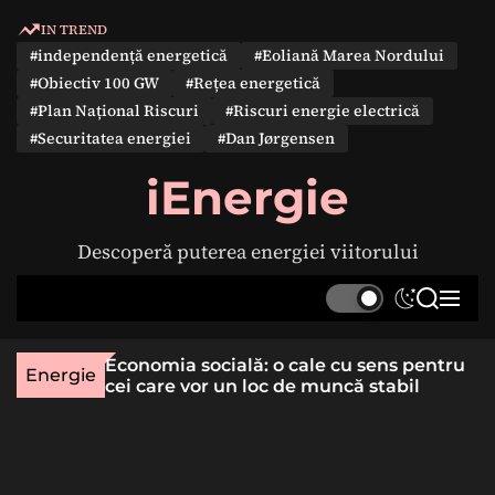
S
IN TREND
k
#independență energetică
#Eoliană Marea Nordului
i
#Obiectiv 100 GW
#Rețea energetică
p
#Plan Național Riscuri
#Riscuri energie electrică
t
#Securitatea energiei
#Dan Jørgensen
o
c
iEnergie
o
n
Descoperă puterea energiei viitorului
t
e
S
S
M
n
w
e
e
t
i
a
n
une rară
Economia socială: o cale cu sens pentru
t
r
u
Energie
lizat
cei care vor un loc de muncă stabil
c
c
h
h
c
o
l