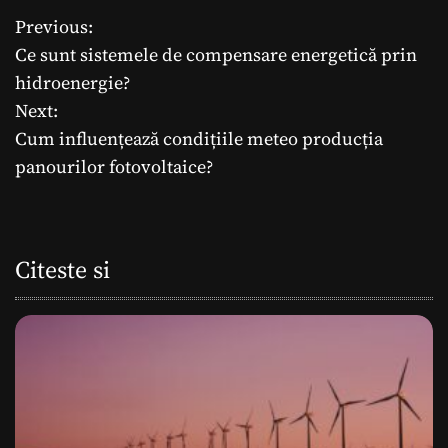
Previous:
N
Ce sunt sistemele de compensare energetică prin
a
hidroenergie?
Next:
v
Cum influențează condițiile meteo producția
i
panourilor fotovoltaice?
g
a
Citeste si
r
e
î
n