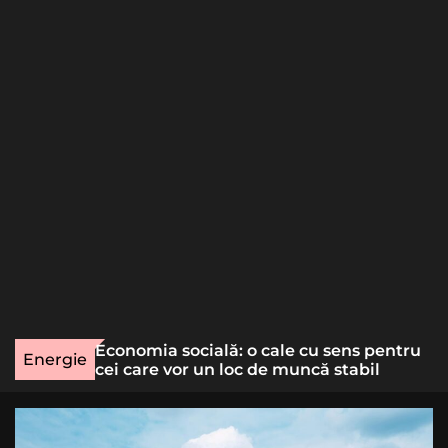
o
r
m
o
d
e
une rară
Economia socială: o cale cu sens pentru
Energie
lizat
cei care vor un loc de muncă stabil