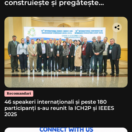
construiește și pregătește
lansarea unei rachete
Recomandari
46 speakeri internaționali și peste 180
participanți s-au reunit la ICH2P și IEEES
2025