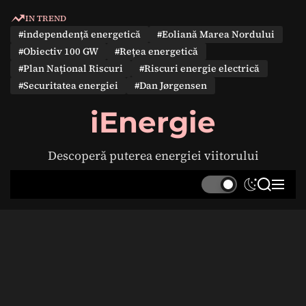
S
IN TREND
k
#independență energetică
#Eoliană Marea Nordului
i
#Obiectiv 100 GW
#Rețea energetică
p
#Plan Național Riscuri
#Riscuri energie electrică
t
#Securitatea energiei
#Dan Jørgensen
o
c
iEnergie
o
n
Descoperă puterea energiei viitorului
t
e
S
S
M
n
w
e
e
t
i
a
n
t
r
u
c
c
h
h
c
o
l