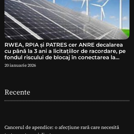
RWEA, RPIA și PATRES cer ANRE decalarea
cu până la 3 ani a licitațiilor de racordare, pe
fondul riscului de blocaj în conectarea la
rețea
20 ianuarie 2026
Recente
Cancerul de apendice: o afecțiune rară care necesită