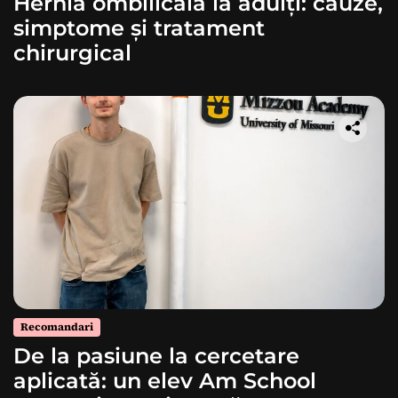
Hernia ombilicală la adulți: cauze,
simptome și tratament
chirurgical
Recomandari
De la pasiune la cercetare
aplicată: un elev Am School