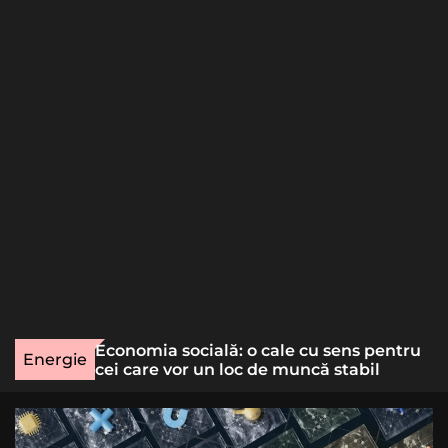
o
r
m
o
d
e
une rară
Economia socială: o cale cu sens pentru
Energie
lizat
cei care vor un loc de muncă stabil