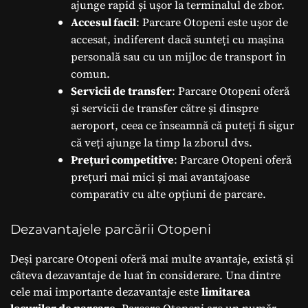
ajunge rapid și ușor la terminalul de zbor.
Accesul facil
: Parcare Otopeni este ușor de
accesat, indiferent dacă sunteți cu mașina
personală sau cu un mijloc de transport în
comun.
Servicii de transfer
: Parcare Otopeni oferă
și servicii de transfer către și dinspre
aeroport, ceea ce înseamnă că puteți fi sigur
că veți ajunge la timp la zborul dvs.
Prețuri competitive
: Parcare Otopeni oferă
prețuri mai mici și mai avantajoase
comparativ cu alte opțiuni de parcare.
Dezavantajele parcării Otopeni
Deși parcare Otopeni oferă mai multe avantaje, există și
câteva dezavantaje de luat în considerare. Una dintre
cele mai importante dezavantaje este
limitarea
locurilor de parcare
. Parcare Otopeni are un număr