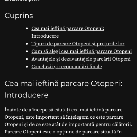
pentru alegerea
corectă
Cuprins
Cea mai ieftină parcare Otopeni:
Introducere
Tipuri de parcare Otopeni și prețurile lor
Cum să alegi cea mai ieftină parcare Otopeni
Avantajele și dezavantajele parcării Otopeni
Concluzii și recomandări finale
Cea mai ieftină parcare Otopeni:
Introducere
Înainte de a începe să căutați cea mai ieftină parcare
Otopeni, este important să înțelegem ce este parcare
Otopeni și de ce este atât de importantă pentru călătorii.
Parcare Otopeni este o opțiune de parcare situată în