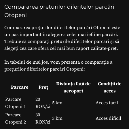
Compararea prețurilor diferitelor parcări
Otopeni
Compararea prețurilor diferitelor parcări Otopeni este
un pas important în alegerea celei mai ieftine parcări.
Trebuie să comparați prețurile diferitelor parcări și să
alegeți cea care oferă cel mai bun raport calitate-preț.
În tabelul de mai jos, vom prezenta o comparație a
prețurilor diferitelor parcări Otopeni:
Distanța față de
Condiții de
Parcare
Preț
aeroport
acces
Parcare
20
5 km
Acces facil
Otopeni 1
RON/zi
Parcare
30
3 km
Acces dificil
Otopeni 2
RON/zi