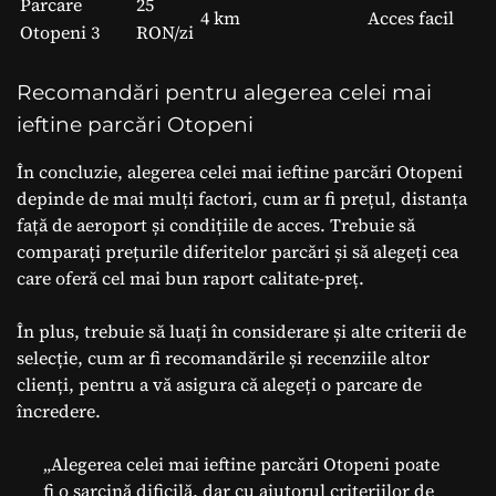
Parcare
25
4 km
Acces facil
Otopeni 3
RON/zi
Recomandări pentru alegerea celei mai
ieftine parcări Otopeni
În concluzie, alegerea celei mai ieftine parcări Otopeni
depinde de mai mulți factori, cum ar fi prețul, distanța
față de aeroport și condițiile de acces. Trebuie să
comparați prețurile diferitelor parcări și să alegeți cea
care oferă cel mai bun raport calitate-preț.
În plus, trebuie să luați în considerare și alte criterii de
selecție, cum ar fi recomandările și recenziile altor
clienți, pentru a vă asigura că alegeți o parcare de
încredere.
„Alegerea celei mai ieftine parcări Otopeni poate
fi o sarcină dificilă, dar cu ajutorul criteriilor de