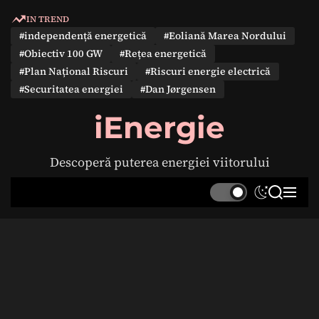
S
IN TREND
k
#independență energetică
#Eoliană Marea Nordului
i
#Obiectiv 100 GW
#Rețea energetică
p
#Plan Național Riscuri
#Riscuri energie electrică
t
#Securitatea energiei
#Dan Jørgensen
o
c
iEnergie
o
n
Descoperă puterea energiei viitorului
t
e
S
S
M
n
w
e
e
t
i
a
n
t
r
u
c
c
h
h
c
o
l