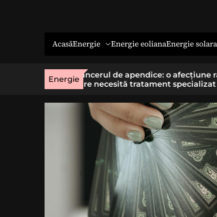
Energie
Energie solara
Acasă
Energie eoliana
o afecțiune rară
Economia socială: o cale cu sens 
Energie
t specializat
cei care vor un loc de muncă stab