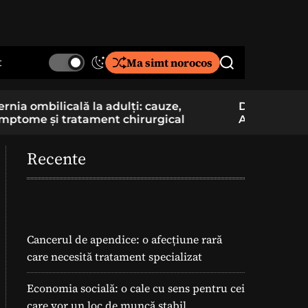
t
Ma simt norocos
S
S
w
e
i
a
De la pasiune la cercetare aplicată: un elev
Component
t
r
Am School construiește și pregătește
folosite î
c
c
lansarea unei rachete
h
h
c
Recente
o
l
o
r
m
o
Cancerul de apendice: o afecțiune rară
d
care necesită tratament specializat
e
Economia socială: o cale cu sens pentru cei
care vor un loc de muncă stabil