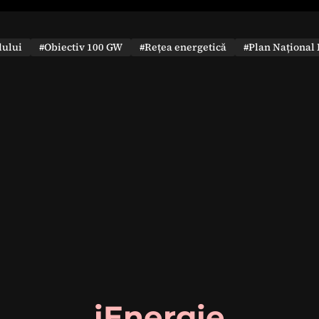
dului
#Obiectiv 100 GW
#Rețea energetică
#Plan Național 
iEnergie