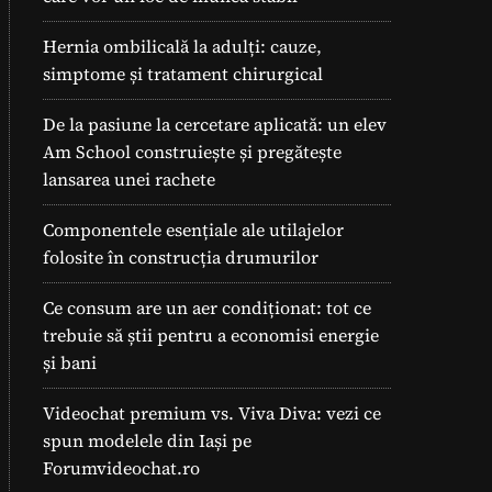
Hernia ombilicală la adulți: cauze,
simptome și tratament chirurgical
De la pasiune la cercetare aplicată: un elev
Am School construiește și pregătește
lansarea unei rachete
Componentele esențiale ale utilajelor
folosite în construcția drumurilor
Ce consum are un aer condiționat: tot ce
trebuie să știi pentru a economisi energie
și bani
Videochat premium vs. Viva Diva: vezi ce
spun modelele din Iași pe
Forumvideochat.ro