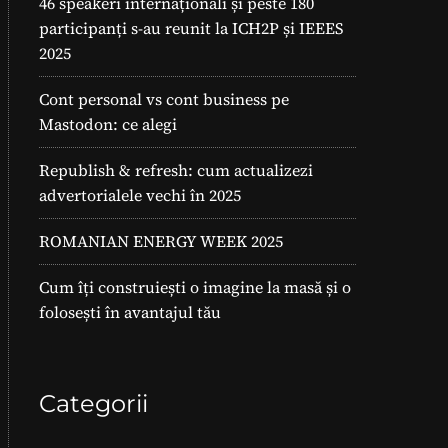
46 speakeri internaționali și peste 180
participanți s-au reunit la ICH2P și IEEES
2025
Cont personal vs cont business pe
Mastodon: ce alegi
Republish & refresh: cum actualizezi
advertorialele vechi în 2025
ROMANIAN ENERGY WEEK 2025
Cum îți construiești o imagine la masă și o
folosești în avantajul tău
Categorii