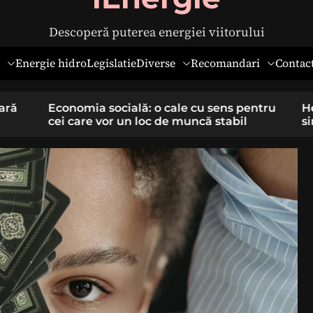
Descoperă puterea energiei viitorului
Diverse
Recomandari
Energie hidro
Legislatie
Contac
pentru
Hernia ombilicală la adulți: cauze,
il
simptome și tratament chirurgical