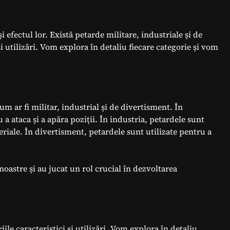
și efectul lor. Există petarde militare, industriale și de
și utilizări. Vom explora în detaliu fiecare categorie și vom
 ar fi militar, industrial și de divertisment. În
a ataca și a apăra poziții. În industria, petardele sunt
eriale. În divertisment, petardele sunt utilizate pentru a
noastre și au jucat un rol crucial în dezvoltarea
iile caracteristici și utilizări. Vom explora în detaliu