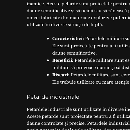
inamice. Aceste petarde sunt proiectate pentru a
daune semnificative și să ucidă sau să rănească 
obicei fabricate din materiale explozive puternic
utilizate în diverse situații de luptă.
Caracteristici:
Petardele militare su
Ele sunt proiectate pentru a fi utiliz
daune semnificative.
Beneficii:
Petardele militare sunt es
militare să provoace daune și să dis
Riscuri:
Petardele militare sunt extr
Ele trebuie utilizate cu mare atenți
Petarde industriale
Petardele industriale sunt utilizate în diverse in
Aceste petarde sunt proiectate pentru a fi utiliz
daune controlate și precise. Petardele industria
puțin puternice decât cele militare, dar sunt totu