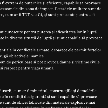
 fi extrem de puternice și eficiente, capabile să provoace
persoanele din zona de impact. Petardele militare sunt de
e, cum ar fi TNT sau C4, și sunt proiectate pentru a fi
nt cunoscute pentru puterea și eficacitatea lor în luptă.
ate în diverse situații de luptă și sunt capabile să provoace
ențiale în conflictele armate, deoarece ele permit forțelor
trugă obiectivele inamice.
em de periculoase și pot provoca daune și victime civile.
e și respect pentru viața umană.
dustrii, cum ar fi mineritul, construcțiile și demolările.
ate în condiții de siguranță și sunt capabile să provoace
le sunt de obicei fabricate din materiale explozive mai
și extrem de eficiente în realizarea obiectivelor lor.