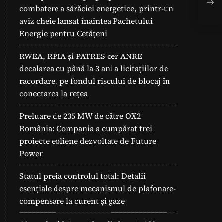
din
combatere a sărăciei energetice, printr-un
lor.
aviz cheie lansat înaintea Pachetului
Energie pentru Cetățeni
RWEA, RPIA și PATRES cer ANRE
decalarea cu până la 3 ani a licitațiilor de
racordare, pe fondul riscului de blocaj în
conectarea la rețea
Preluare de 235 MW de către OX2
România: Compania a cumpărat trei
proiecte eoliene dezvoltate de Future
Power
Statul preia controlul total: Detalii
esențiale despre mecanismul de plafonare-
compensare la curent și gaze