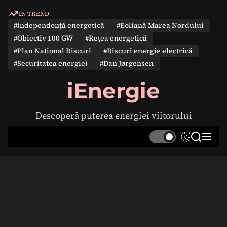
S
IN TREND
k
#independență energetică
#Eoliană Marea Nordului
i
#Obiectiv 100 GW
#Rețea energetică
p
#Plan Național Riscuri
#Riscuri energie electrică
t
#Securitatea energiei
#Dan Jørgensen
o
c
iEnergie
o
n
Descoperă puterea energiei viitorului
t
e
S
S
M
n
w
e
e
t
i
a
n
t
r
u
c
c
h
h
c
o
l