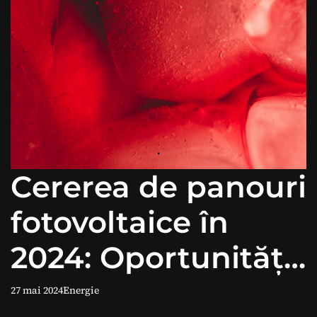
Cererea de panouri
fotovoltaice în
2024: Oportunități
și beneficii.
27 mai 2024
Energie