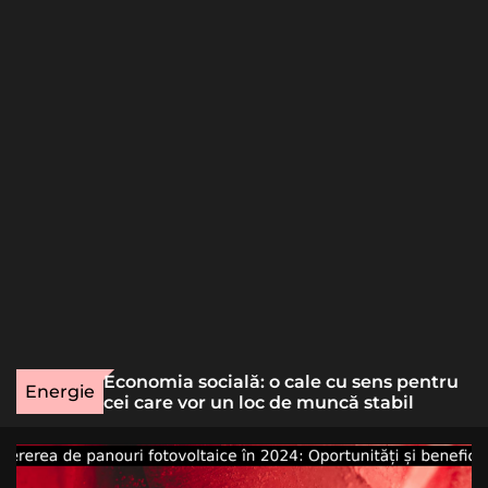
o
r
m
o
d
e
une rară
Economia socială: o cale cu sens pentru
Energie
lizat
cei care vor un loc de muncă stabil