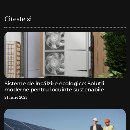
g
a
Citeste si
r
e
î
n
a
Sisteme de încălzire ecologice: Soluții
r
moderne pentru locuințe sustenabile
21 iulie 2025
t
i
c