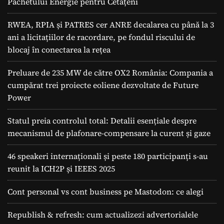
Pachetului Energie pentru Cetățeni
RWEA, RPIA și PATRES cer ANRE decalarea cu până la 3
ani a licitațiilor de racordare, pe fondul riscului de
blocaj în conectarea la rețea
Preluare de 235 MW de către OX2 România: Compania a
cumpărat trei proiecte eoliene dezvoltate de Future
Power
Statul preia controlul total: Detalii esențiale despre
mecanismul de plafonare-compensare la curent și gaze
46 speakeri internaționali și peste 180 participanți s-au
reunit la ICH2P și IEEES 2025
Cont personal vs cont business pe Mastodon: ce alegi
Republish & refresh: cum actualizezi advertorialele