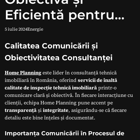
Eficientă pentru
Evitarea
5 iulie 2024
Energie
Investițiilor
Calitatea Comunicării și
Obiectivitatea Consultanței
Nereușite:
Recomandarea
Home Planning
este lider în consultanță tehnică
imobiliară în România, oferind
servicii de înaltă
calitate de inspecție tehnică imobiliară
printr-o
Home Planning
comunicare clară și obiectivă. În fiecare interacțiune cu
clienții, echipa Home Planning pune accent pe
transparență
și
integritate
, asigurându-se că fiecare
detaliu este bine înțeles și documentat.
Importanța Comunicării în Procesul de