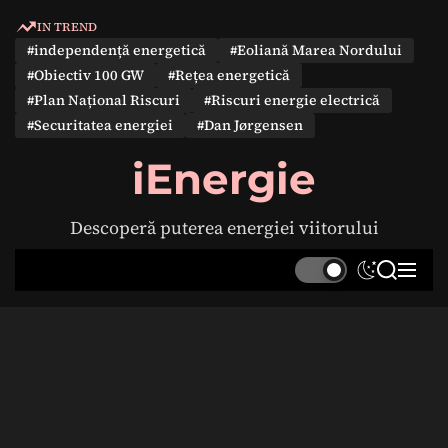
S
IN TREND
k
#independență energetică
#Eoliană Marea Nordului
i
#Obiectiv 100 GW
#Rețea energetică
p
#Plan Național Riscuri
#Riscuri energie electrică
t
#Securitatea energiei
#Dan Jørgensen
o
c
iEnergie
o
n
Descoperă puterea energiei viitorului
t
e
S
S
M
n
w
e
e
t
i
a
n
t
r
u
c
c
h
h
c
o
l