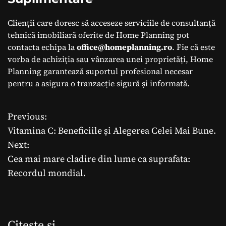
Clienții care doresc să acceseze serviciile de consultanță
tehnică imobiliară oferite de Home Planning pot
contacta echipa la
office@homeplanning.ro
. Fie că este
vorba de achiziția sau vânzarea unei proprietăți, Home
Planning garantează suportul profesional necesar
pentru a asigura o tranzacție sigură și informată.
Previous:
N
Vitamina C: Beneficiile și Alegerea Celei Mai Bune.
a
Next:
Cea mai mare cladire din lume ca suprafata:
v
Recordul mondial.
i
g
Citeste si