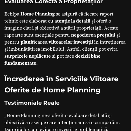
Evaluarea Corectă a Proprietăților
Echipa
Home Planning
se asigură că fiecare raport
tehnic este elaborat cu
atenție la detalii
și oferă o
imagine clară și obiectivă a stării proprietății. Aceste
rapoarte sunt esențiale pentru
negocierea prețului
și
pentru
planificarea viitoarelor investiții
în întreținerea
și îmbunătățirea imobilului. Astfel, clienții pot evita
surprizele neplăcute
și pot face
decizii bine
fundamentate
.
Încrederea în Serviciile Viitoare
Oferite de Home Planning
Testimoniale Reale
„Home Planning ne-a oferit o evaluare detaliată și
obiectivă a casei pe care intenționam să o cumpărăm.
Datorită lor, am evitat o investiție problematică.