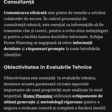
Consultanță
Comunicarea eficientă
este piatra de temelie a oricărei
colaborări de succes. În cadrul procesului de
consultanță tehnică, este esențial ca informațiile să fie
transmise clar și corect, pentru a evita orice neînțelegeri
și pentru a facilita luarea deciziilor informate. Echipa
Home Planning se angajează să ofere
informații
detaliate
și
răspunsuri prompte
la toate întrebările
clienților.
Obiectivitatea în Evaluările Tehnice
Obiectivitatea este esențială în evaluările tehnice,
deoarece aceasta garantează că toate aspectele
importante ale unei proprietăți sunt analizate în mod
imparțial.
Home Planning
utilizează
echipamente de
ultimă generație
și
metodologii riguroase
pentru a
asigura o evaluare corectă și completă a fiecărui imobil.