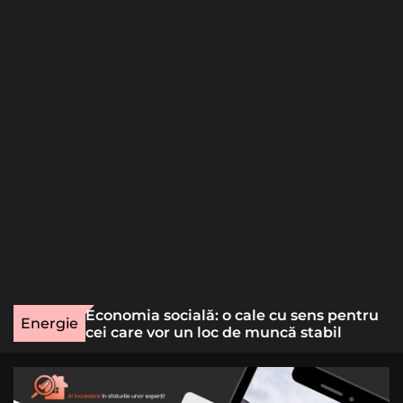
o
r
m
o
d
e
une rară
Economia socială: o cale cu sens pentru
Energie
lizat
cei care vor un loc de muncă stabil