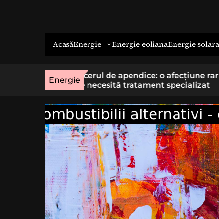
Energie
Energie solara
Acasă
Energie eoliana
o afecțiune rară
Economia socială: o cale cu sens 
Energie
t specializat
cei care vor un loc de muncă stab