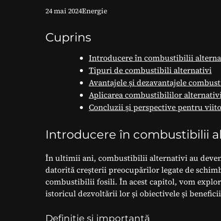
24 mai 2024
Energie
Cuprins
Introducere în combustibilii alterna
Tipuri de combustibili alternativi
Avantajele și dezavantajele combusti
Aplicarea combustibililor alternativ
Concluzii și perspective pentru viit
Introducere în combustibilii al
În ultimii ani, combustibilii alternativi au dev
datorită creșterii preocupărilor legate de schimb
combustibilii fosili. În acest capitol, vom explor
istoricul dezvoltării lor și obiectivele și beneficiil
Definiție și importanță