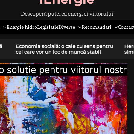
Descoperă puterea energiei viitorului
Diverse
Recomandari
Energie hidro
Legislatie
Contac
pentru
Hernia ombilicală la adulți: cauze,
il
simptome și tratament chirurgical