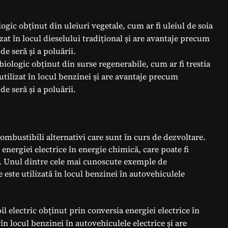
gic obținut din uleiuri vegetale, cum ar fi uleiul de soia
izat în locul dieselului tradițional și are avantaje precum
de seră și a poluării.
biologic obținut din surse regenerabile, cum ar fi trestia
tilizat în locul benzinei și are avantaje precum
de seră și a poluării.
combustibili alternativi care sunt în curs de dezvoltare.
energiei electrice în energie chimică, care poate fi
ili. Unul dintre cele mai cunoscute exemple de
e este utilizată în locul benzinei în autovehiculele
 electric obținut prin conversia energiei electrice în
 în locul benzinei în autovehiculele electrice și are