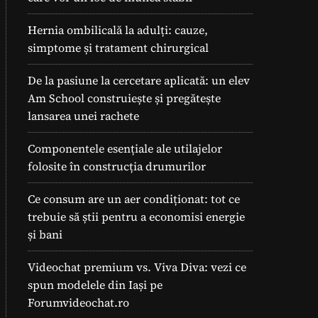
Hernia ombilicală la adulți: cauze,
simptome și tratament chirurgical
De la pasiune la cercetare aplicată: un elev
Am School construiește și pregătește
lansarea unei rachete
Componentele esențiale ale utilajelor
folosite în construcția drumurilor
Ce consum are un aer condiționat: tot ce
trebuie să știi pentru a economisi energie
și bani
Videochat premium vs. Viva Diva: vezi ce
spun modelele din Iași pe
Forumvideochat.ro