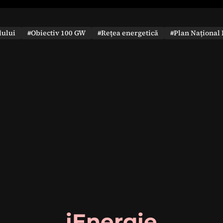
dului
#Obiectiv 100 GW
#Rețea energetică
#Plan Național 
iEnergie