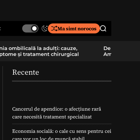
t
Ma simt norocos
S
S
w
e
i
a
De la pasiune la cercetare aplicată: un elev
Component
t
r
Am School construiește și pregătește
folosite î
c
c
lansarea unei rachete
h
h
c
Recente
o
l
o
r
m
o
Cancerul de apendice: o afecțiune rară
d
care necesită tratament specializat
e
Economia socială: o cale cu sens pentru cei
care vor un loc de muncă stabil