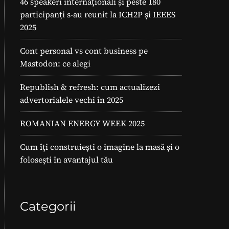
46 speakeri internaționali și peste 180
participanți s-au reunit la ICH2P și IEEES
2025
Cont personal vs cont business pe
Mastodon: ce alegi
Republish & refresh: cum actualizezi
advertorialele vechi în 2025
ROMANIAN ENERGY WEEK 2025
Cum îți construiești o imagine la masă și o
folosești în avantajul tău
Categorii