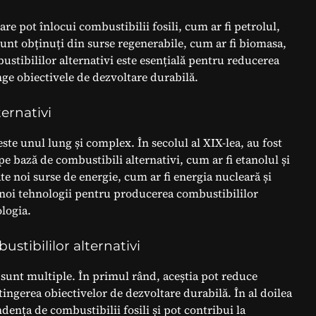
re pot înlocui combustibilii fosili, cum ar fi petrolul,
sunt obținuți din surse regenerabile, cum ar fi biomasa,
bustibililor alternativi este esențială pentru reducerea
inge obiectivele de dezvoltare durabilă.
ternativi
este unul lung și complex. În secolul al XIX-lea, au fost
 bază de combustibili alternativi, cum ar fi etanolul și
ate noi surse de energie, cum ar fi energia nucleară și
te noi tehnologii pentru producerea combustibililor
ologia.
bustibililor alternativi
i sunt multiple. În primul rând, aceștia pot reduce
atingerea obiectivelor de dezvoltare durabilă. În al doilea
ența de combustibilii fosili și pot contribui la