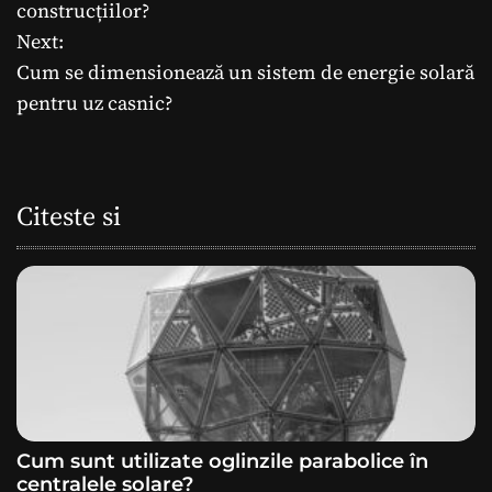
a
construcțiilor?
Next:
v
Cum se dimensionează un sistem de energie solară
i
pentru uz casnic?
g
a
Citeste si
r
e
î
n
a
Cum sunt utilizate oglinzile parabolice în
r
centralele solare?