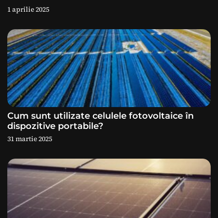
1 aprilie 2025
t
i
c
o
l
e
Cum sunt utilizate celulele fotovoltaice în
dispozitive portabile?
31 martie 2025