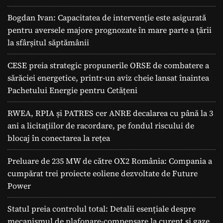
Bogdan Ivan: Capacitatea de intervenție este asigurată
pentru aversele majore prognozate în mare parte a ţării
la sfârșitul săptămânii
CESE preia strategic propunerile ORSE de combatere a
sărăciei energetice, printr-un aviz cheie lansat înaintea
Pachetului Energie pentru Cetățeni
RWEA, RPIA și PATRES cer ANRE decalarea cu până la 3
ani a licitațiilor de racordare, pe fondul riscului de
blocaj în conectarea la rețea
Preluare de 235 MW de către OX2 România: Compania a
cumpărat trei proiecte eoliene dezvoltate de Future
Power
Statul preia controlul total: Detalii esențiale despre
mecanismul de plafonare-compensare la curent și gaze