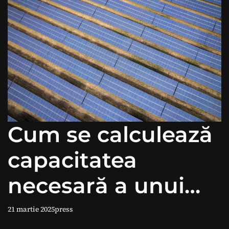
Cum se calculează
capacitatea
necesară a unui
sistem solar?
21 martie 2025
press