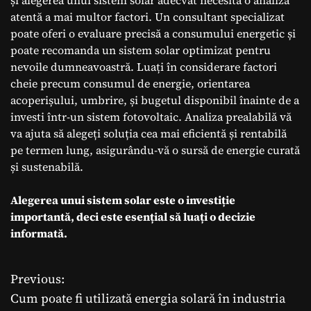
și alegerea unui sistem solar adecvat necesită o analiză
atentă a mai multor factori. Un consultant specializat
poate oferi o evaluare precisă a consumului energetic și
poate recomanda un sistem solar optimizat pentru
nevoile dumneavoastră. Luați în considerare factori
cheie precum consumul de energie, orientarea
acoperișului, umbrire, și bugetul disponibil înainte de a
investi într-un sistem fotovoltaic. Analiza prealabilă vă
va ajuta să alegeți soluția cea mai eficientă și rentabilă
pe termen lung, asigurându-vă o sursă de energie curată
și sustenabilă.
Alegerea unui sistem solar este o investiție
importantă, deci este esențial să luați o decizie
informată.
Previous:
N
Cum poate fi utilizată energia solară în industria