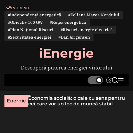
S
IN TREND
k
#independență energetică
#Eoliană Marea Nordului
i
#Obiectiv 100 GW
#Rețea energetică
p
#Plan Național Riscuri
#Riscuri energie electrică
t
#Securitatea energiei
#Dan Jørgensen
o
c
iEnergie
o
n
Descoperă puterea energiei viitorului
t
e
S
S
M
n
w
e
e
t
i
a
n
une rară
Economia socială: o cale cu sens pentru
t
r
u
Energie
lizat
cei care vor un loc de muncă stabil
c
c
h
h
c
o
l