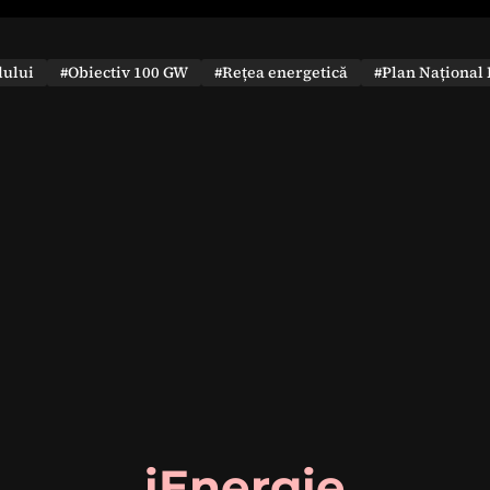
dului
#Obiectiv 100 GW
#Rețea energetică
#Plan Național 
iEnergie