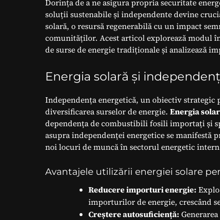
Dorința de a ne asigura propria securitate energ
soluții sustenabile și independente devine cruci
solară, o resursă regenerabilă cu un impact semn
comunităților. Acest articol explorează modul î
de surse de energie tradiționale și analizează i
Energia solară și independenț
Independența energetică, un obiectiv strategic p
diversificarea surselor de energie.
Energia sola
dependența de combustibili fosili importați și s
asupra independenței energetice se manifestă pr
noi locuri de muncă în sectorul energetic intern
Avantajele utilizării energiei solare
Reducere importuri energie:
Exploa
importurilor de energie, crescând se
Creștere autosuficiență:
Generarea d