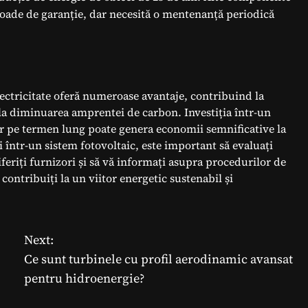
ioade de garanție, dar necesită o mentenanță periodică
lectricitate oferă numeroase avantaje, contribuind la
 la diminuarea amprentei de carbon. Investiția într-un
 dar pe termen lung poate genera economii semnificative la
ti într-un sistem fotovoltaic, este important să evaluați
iferiți furnizori și să vă informați asupra procedurilor de
contribuiți la un viitor energetic sustenabil și
Next:
Ce sunt turbinele cu profil aerodinamic avansat
pentru hidroenergie?