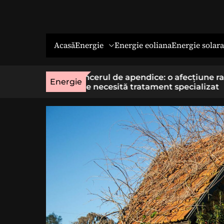
Energie
Energie solara
Acasă
Energie eoliana
o afecțiune rară
Economia socială: o cale cu sens 
Energie
t specializat
cei care vor un loc de muncă stab