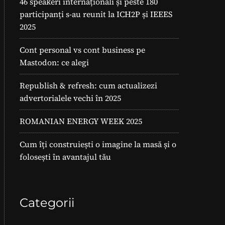
46 speakeri internaționali și peste 180
participanți s-au reunit la ICH2P și IEEES
2025
Cont personal vs cont business pe
Mastodon: ce alegi
Republish & refresh: cum actualizezi
advertorialele vechi în 2025
ROMANIAN ENERGY WEEK 2025
Cum îți construiești o imagine la masă și o
folosești în avantajul tău
Categorii