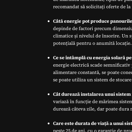
recomandat să solicitați oferte de l
Câtă energie pot produce panourile
depinde de factori precum dimensiun
climatice și nivelul de însorire. Un 
potențială pentru o anumită locație.
Ce se întâmplă cu energia solară pe
energie electrică scade semnificativ 
alimentare constantă, se poate conec
se poate utiliza un sistem de stocare 
Cât durează instalarea unui sistem 
variază în funcție de mărimea sistem
durează câteva zile, dar poate dura m
Care este durata de viață a unui sis
peste 25 de ani, cu o garanție de pr