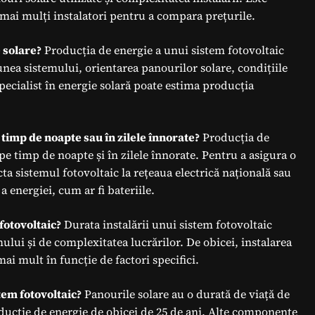
a mai mulți instalatori pentru a compara prețurile.
 solare?
Producția de energie a unui sistem fotovoltaic
ea sistemului, orientarea panourilor solare, condițiile
specialist în energie solară poate estima producția
 timp de noapte sau în zilele înnorate?
Producția de
pe timp de noapte și în zilele înnorate. Pentru a asigura o
ta sistemul fotovoltaic la rețeaua electrică națională sau
a energiei, cum ar fi bateriile.
fotovoltaic?
Durata instalării unui sistem fotovoltaic
ului și de complexitatea lucrărilor. De obicei, instalarea
ai mult în funcție de factori specifici.
tem fotovoltaic?
Panourile solare au o durată de viață de
oducție de energie de obicei de 25 de ani. Alte componente