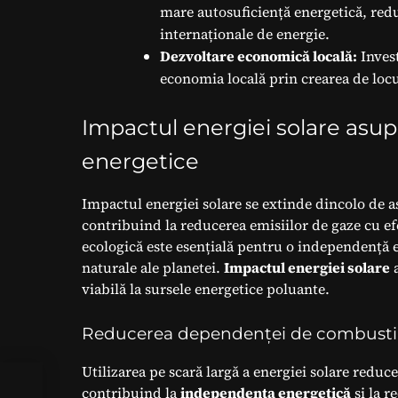
mare autosuficiență energetică, redu
internaționale de energie.
Dezvoltare economică locală:
Invest
economia locală prin crearea de loc
Impactul energiei solare asup
energetice
Impactul energiei solare se extinde dincolo de a
contribuind la reducerea emisiilor de gaze cu ef
ecologică este esențială pentru o independență 
naturale ale planetei.
Impactul energiei solare
a
viabilă la sursele energetice poluante.
Reducerea dependenței de combustibil
Utilizarea pe scară largă a energiei solare reduc
contribuind la
independența energetică
și la r