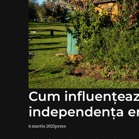
Cum influențeaz
independența e
6 martie 2025
press