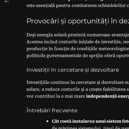
este esențială pentru combaterea schimbărilor c
Provocări și oportunități în d
Deși energia solară prezintă numeroase avantaje,
Acestea includ costurile inițiale de investiție, n
producție în funcție de condițiile meteorologice
politicile guvernamentale de sprijin oferă oport
Investiții în cercetare și dezvoltare
Investițiile continue în cercetare și dezvoltare 
solare, a reduce costurile și a crește fiabilitatea
vor contribui la o mai mare
independență ener
Întrebări frecvente
Cât costă instalarea unui sistem fot
de mărimea sistemului, tipul de panou