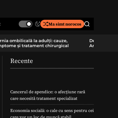
t
Ma simt norocos
S
S
w
e
i
a
De la pasiune la cercetare aplicată: un elev
Component
t
r
Am School construiește și pregătește
folosite î
c
c
lansarea unei rachete
h
h
c
Recente
o
l
o
r
m
o
Cancerul de apendice: o afecțiune rară
d
care necesită tratament specializat
e
Economia socială: o cale cu sens pentru cei
care vor un loc de muncă stabil