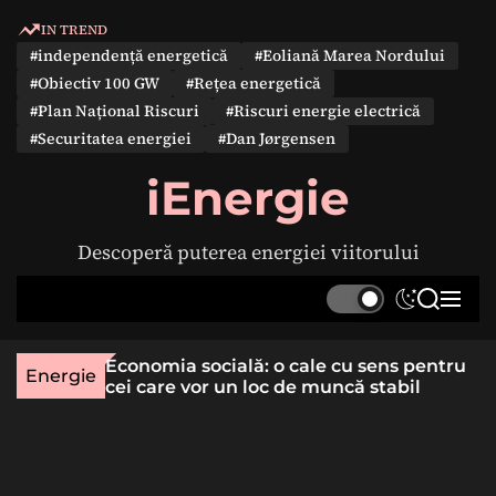
S
IN TREND
k
#independență energetică
#Eoliană Marea Nordului
i
#Obiectiv 100 GW
#Rețea energetică
p
#Plan Național Riscuri
#Riscuri energie electrică
t
#Securitatea energiei
#Dan Jørgensen
o
c
iEnergie
o
n
Descoperă puterea energiei viitorului
t
e
S
S
M
n
w
e
e
t
i
a
n
une rară
Economia socială: o cale cu sens pentru
t
r
u
Energie
lizat
cei care vor un loc de muncă stabil
c
c
h
h
c
o
l