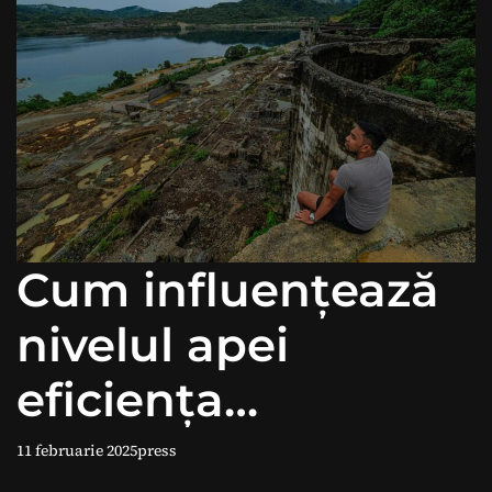
Cum influențează
nivelul apei
eficiența
hidroenergiei?
11 februarie 2025
press