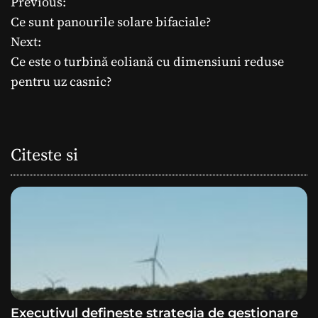
Previous:
N
Ce sunt panourile solare bifaciale?
a
Next:
Ce este o turbină eoliană cu dimensiuni reduse
v
pentru uz casnic?
i
g
Citeste si
a
r
e
î
n
a
Executivul definește strategia de gestionare