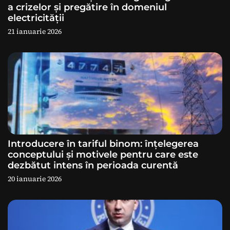
a crizelor și pregătire în domeniul
r
electricității
21 ianuarie 2026
t
i
c
o
l
Introducere în tariful binom: înțelegerea
e
conceptului și motivele pentru care este
dezbătut intens în perioada curentă
20 ianuarie 2026