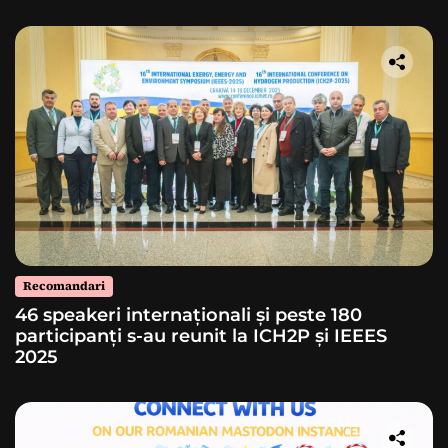
lansarea unei rachete
Recomandari
46 speakeri internaționali și peste 180
participanți s-au reunit la ICH2P și IEEES
2025