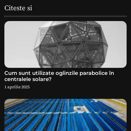
a
Citeste si
r
e
î
n
a
Cum sunt utilizate oglinzile parabolice în
r
centralele solare?
1 aprilie 2025
t
i
c
o