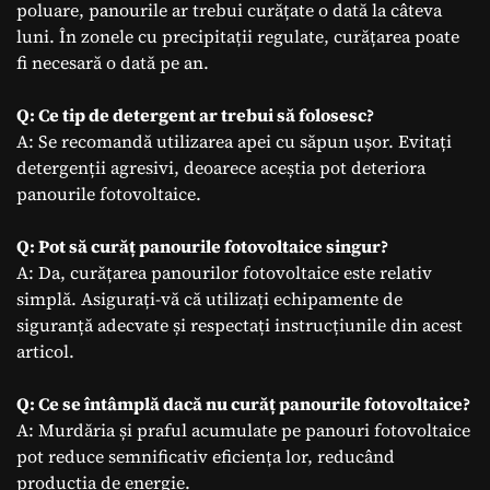
poluare, panourile ar trebui curățate o dată la câteva
luni. În zonele cu precipitații regulate, curățarea poate
fi necesară o dată pe an.
Q: Ce tip de detergent ar trebui să folosesc?
A: Se recomandă utilizarea apei cu săpun ușor. Evitați
detergenții agresivi, deoarece aceștia pot deteriora
panourile fotovoltaice.
Q: Pot să curăț panourile fotovoltaice singur?
A: Da, curățarea panourilor fotovoltaice este relativ
simplă. Asigurați-vă că utilizați echipamente de
siguranță adecvate și respectați instrucțiunile din acest
articol.
Q: Ce se întâmplă dacă nu curăț panourile fotovoltaice?
A: Murdăria și praful acumulate pe panouri fotovoltaice
pot reduce semnificativ eficiența lor, reducând
producția de energie.