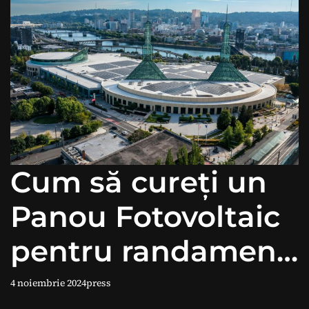
Cum să cureți un
Panou Fotovoltaic
pentru randament
maxim
4 noiembrie 2024
press