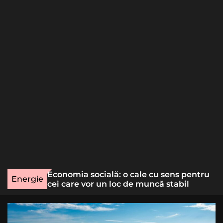
o
r
m
o
d
e
une rară
Economia socială: o cale cu sens pentru
Energie
lizat
cei care vor un loc de muncă stabil