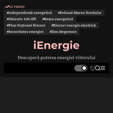
S
IN TREND
k
#independență energetică
#Eoliană Marea Nordului
i
#Obiectiv 100 GW
#Rețea energetică
p
#Plan Național Riscuri
#Riscuri energie electrică
t
#Securitatea energiei
#Dan Jørgensen
o
c
iEnergie
o
n
Descoperă puterea energiei viitorului
t
e
S
S
M
n
w
e
e
t
i
a
n
t
r
u
c
c
h
h
c
o
l