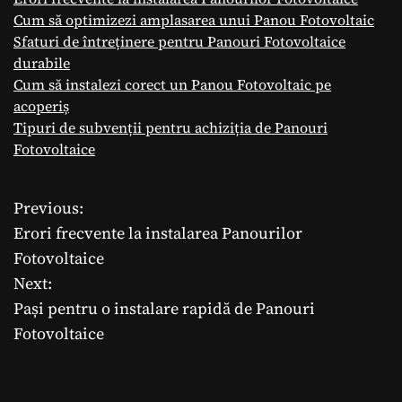
Cum să optimizezi amplasarea unui Panou Fotovoltaic
Sfaturi de întreținere pentru Panouri Fotovoltaice
durabile
Cum să instalezi corect un Panou Fotovoltaic pe
acoperiș
Tipuri de subvenții pentru achiziția de Panouri
Fotovoltaice
Previous:
N
Erori frecvente la instalarea Panourilor
a
Fotovoltaice
Next:
v
Pași pentru o instalare rapidă de Panouri
i
Fotovoltaice
g