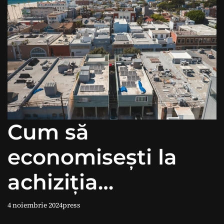
Cum să
economisești la
achiziția
Panourilor
4 noiembrie 2024
press