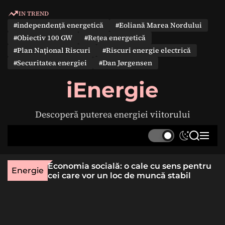
S
IN TREND
k
#independență energetică
#Eoliană Marea Nordului
i
#Obiectiv 100 GW
#Rețea energetică
p
#Plan Național Riscuri
#Riscuri energie electrică
t
#Securitatea energiei
#Dan Jørgensen
o
c
iEnergie
o
n
Descoperă puterea energiei viitorului
t
e
S
S
M
n
w
e
e
t
i
a
n
une rară
Economia socială: o cale cu sens pentru
t
r
u
Energie
lizat
cei care vor un loc de muncă stabil
c
c
h
h
c
o
l