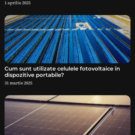
r
1 aprilie 2025
t
i
c
o
l
Cum sunt utilizate celulele fotovoltaice în
dispozitive portabile?
e
31 martie 2025