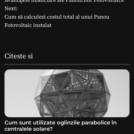
a
Next:
Cum să calculezi costul total al unui Panou
v
Fotovoltaic instalat
i
g
Citeste si
a
r
e
î
n
a
Cum sunt utilizate oglinzile parabolice în
centralele solare?