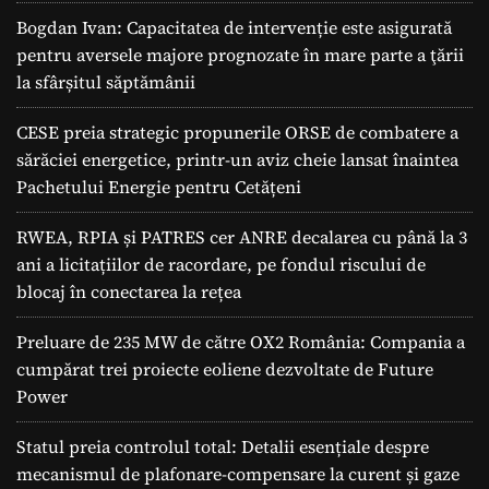
Bogdan Ivan: Capacitatea de intervenție este asigurată
pentru aversele majore prognozate în mare parte a ţării
la sfârșitul săptămânii
CESE preia strategic propunerile ORSE de combatere a
sărăciei energetice, printr-un aviz cheie lansat înaintea
Pachetului Energie pentru Cetățeni
RWEA, RPIA și PATRES cer ANRE decalarea cu până la 3
ani a licitațiilor de racordare, pe fondul riscului de
blocaj în conectarea la rețea
Preluare de 235 MW de către OX2 România: Compania a
cumpărat trei proiecte eoliene dezvoltate de Future
Power
Statul preia controlul total: Detalii esențiale despre
mecanismul de plafonare-compensare la curent și gaze