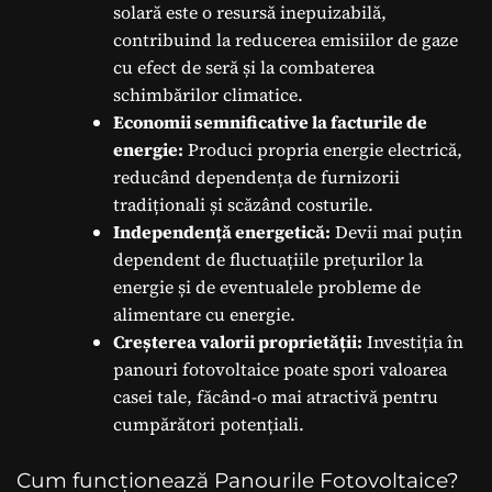
solară este o resursă inepuizabilă,
contribuind la reducerea emisiilor de gaze
cu efect de seră și la combaterea
schimbărilor climatice.
Economii semnificative la facturile de
energie:
Produci propria energie electrică,
reducând dependența de furnizorii
tradiționali și scăzând costurile.
Independență energetică:
Devii mai puțin
dependent de fluctuațiile prețurilor la
energie și de eventualele probleme de
alimentare cu energie.
Creșterea valorii proprietății:
Investiția în
panouri fotovoltaice poate spori valoarea
casei tale, făcând-o mai atractivă pentru
cumpărători potențiali.
Cum funcționează Panourile Fotovoltaice?