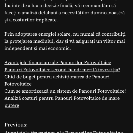
Înainte de a lua o decizie finală, vă recomandăm să
faceți o analiză detaliată a necesităților dumneavoastră
și a costurilor implicate.
Prin adoptarea energiei solare, nu numai că contribuiți
la protejarea mediului, dar și vă asigurați un viitor mai
independent și mai economic.
Avantajele financiare ale Panourilor Fotovoltaice
Panouri Fotovoltaice second-hand: merită investiția?
Ghid de buget pentru achiziționarea de Panouri
Fotovoltaice
Cum se amortizează un sistem de Panouri Fotovoltaice?
Analiză costuri pentru Panouri Fotovoltaice de mare
putere
Previous:
N
Avantajele financiare ale Panourilor Fotovoltaice