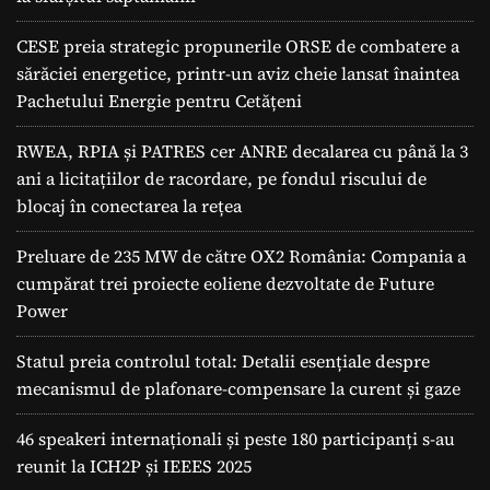
CESE preia strategic propunerile ORSE de combatere a
sărăciei energetice, printr-un aviz cheie lansat înaintea
Pachetului Energie pentru Cetățeni
RWEA, RPIA și PATRES cer ANRE decalarea cu până la 3
ani a licitațiilor de racordare, pe fondul riscului de
blocaj în conectarea la rețea
Preluare de 235 MW de către OX2 România: Compania a
cumpărat trei proiecte eoliene dezvoltate de Future
Power
Statul preia controlul total: Detalii esențiale despre
mecanismul de plafonare-compensare la curent și gaze
46 speakeri internaționali și peste 180 participanți s-au
reunit la ICH2P și IEEES 2025