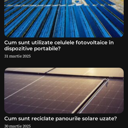
c
o
l
e
Cum sunt utilizate celulele fotovoltaice în
dispozitive portabile?
31 martie 2025
Cum sunt reciclate panourile solare uzate?
30 martie 2025