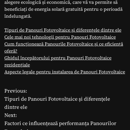
alegere ecologică și economică, care vă va permite să
beneficiați de energia solară gratuită pentru o perioadă
îndelungată.
Tipuri de Panouri Fotovoltaice și diferențele dintre ele
Cele mai noi tehnologii pentru Panouri Fotovoltaice
Cum funcționează Panourile Fotovoltaice și ce eficiență
oferă?
Ghidul începătorului pentru Panouri Fotovoltaice
rezidențiale
Aspecte legale pentru instalarea de Panouri Fotovoltaice
Previous:
N
Tipuri de Panouri Fotovoltaice și diferențele
a
dintre ele
Next:
v
Factori ce influențează performanța Panourilor