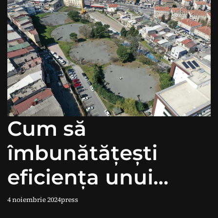
Cum să
îmbunătățești
eficiența unui
Panou Fotovoltaic
4 noiembrie 2024
press