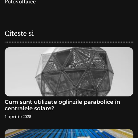
i
Fotovoltaice
g
a
Citeste si
r
e
î
n
a
Cum sunt utilizate oglinzile parabolice în
r
centralele solare?
1 aprilie 2025
t
i