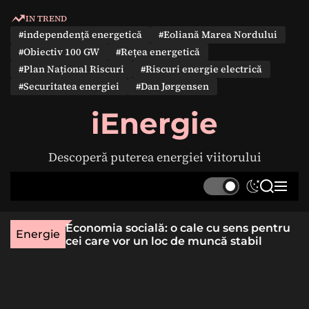
S
IN TREND
k
#independență energetică
#Eoliană Marea Nordului
i
#Obiectiv 100 GW
#Rețea energetică
p
#Plan Național Riscuri
#Riscuri energie electrică
t
#Securitatea energiei
#Dan Jørgensen
o
c
iEnergie
o
n
Descoperă puterea energiei viitorului
t
e
S
S
M
n
w
e
e
t
i
a
n
une rară
Economia socială: o cale cu sens pentru
t
r
u
Energie
lizat
cei care vor un loc de muncă stabil
c
c
h
h
c
o
l