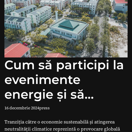
Cum să participi la
evenimente
energie și să
descoperi soluții
16 decembrie 2024
press
pentru
Tranziția către o economie sustenabilă și atingerea
neutralității climatice reprezintă o provocare globală