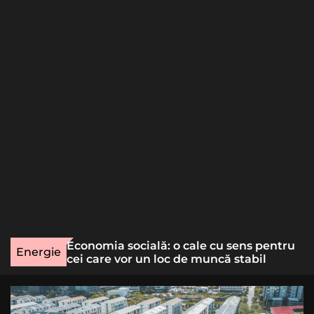
o
r
m
o
d
e
une rară
Economia socială: o cale cu sens pentru
Energie
lizat
cei care vor un loc de muncă stabil