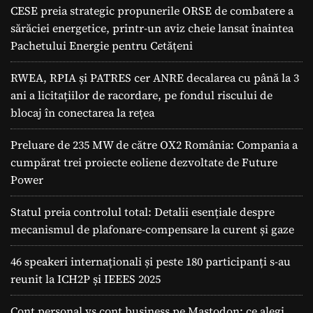
CESE preia strategic propunerile ORSE de combatere a
sărăciei energetice, printr-un aviz cheie lansat înaintea
Pachetului Energie pentru Cetățeni
RWEA, RPIA și PATRES cer ANRE decalarea cu până la 3
ani a licitațiilor de racordare, pe fondul riscului de
blocaj în conectarea la rețea
Preluare de 235 MW de către OX2 România: Compania a
cumpărat trei proiecte eoliene dezvoltate de Future
Power
Statul preia controlul total: Detalii esențiale despre
mecanismul de plafonare-compensare la curent și gaze
46 speakeri internaționali și peste 180 participanți s-au
reunit la ICH2P și IEEES 2025
Cont personal vs cont business pe Mastodon: ce alegi