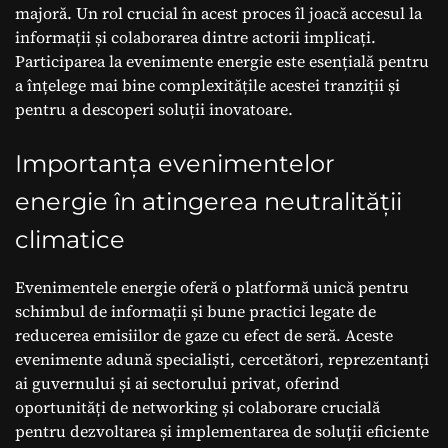
neutralitatea
majoră. Un rol crucial în acest proces îl joacă accesul la
informații și colaborarea dintre actorii implicați.
climatică?
Participarea la evenimente energie este esențială pentru
a înțelege mai bine complexitățile acestei tranziții și
pentru a descoperi soluții inovatoare.
Importanța evenimentelor
energie în atingerea neutralității
climatice
Evenimentele energie oferă o platformă unică pentru
schimbul de informații și bune practici legate de
reducerea emisiilor de gaze cu efect de seră. Aceste
evenimente adună specialiști, cercetători, reprezentanți
ai guvernului și ai sectorului privat, oferind
oportunități de networking și colaborare crucială
pentru dezvoltarea și implementarea de soluții eficiente