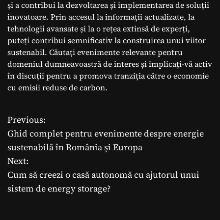
și a contribui la dezvoltarea și implementarea de soluții
inovatoare. Prin accesul la informații actualizate, la
tehnologii avansate și la o rețea extinsă de experți,
puteți contribui semnificativ la construirea unui viitor
sustenabil. Căutați evenimente relevante pentru
domeniul dumneavoastră de interes și implicați-vă activ
în discuții pentru a promova tranziția către o economie
cu emisii reduse de carbon.
Previous:
N
Ghid complet pentru evenimente despre energie
a
sustenabilă în România și Europa
Next:
v
Cum să creezi o casă autonomă cu ajutorul unui
i
sistem de energy storage?
g