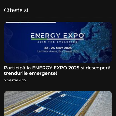
a
Citeste si
r
e
î
n
a
Participă la ENERGY EXPO 2025 și descoperă
r
trendurile emergente!
5 martie 2025
t
i
c
o