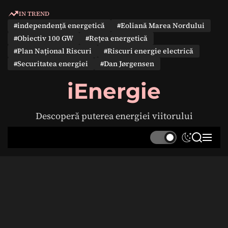
S
IN TREND
k
#independență energetică
#Eoliană Marea Nordului
i
#Obiectiv 100 GW
#Rețea energetică
p
#Plan Național Riscuri
#Riscuri energie electrică
t
#Securitatea energiei
#Dan Jørgensen
o
c
iEnergie
o
n
Descoperă puterea energiei viitorului
t
e
S
S
M
n
w
e
e
t
i
a
n
t
r
u
c
c
h
h
c
o
l