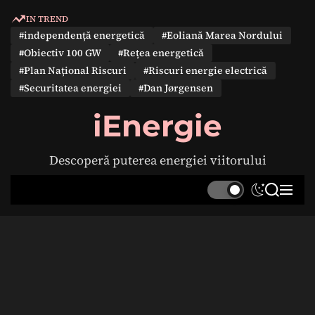
S
IN TREND
k
#independență energetică
#Eoliană Marea Nordului
i
#Obiectiv 100 GW
#Rețea energetică
p
#Plan Național Riscuri
#Riscuri energie electrică
t
#Securitatea energiei
#Dan Jørgensen
o
c
iEnergie
o
n
Descoperă puterea energiei viitorului
t
e
S
S
M
n
w
e
e
t
i
a
n
t
r
u
c
c
h
h
c
o
l