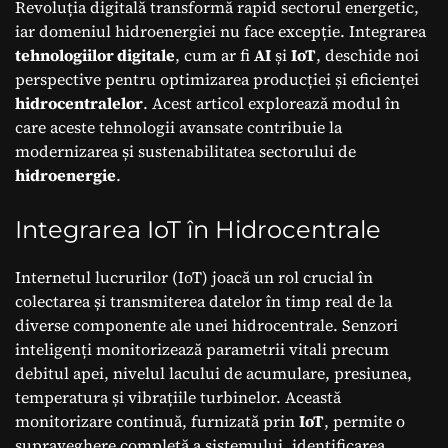
hidroenergie?
Revoluția digitală transformă rapid sectorul energetic,
iar domeniul hidroenergiei nu face excepție. Integrarea
tehnologiilor digitale
, cum ar fi
AI
și
IoT
, deschide noi
perspective pentru optimizarea producției și eficienței
hidrocentralelor
. Acest articol explorează modul în
care aceste tehnologii avansate contribuie la
modernizarea și sustenabilitatea sectorului de
hidroenergie
.
Integrarea IoT în Hidrocentrale
Internetul lucrurilor (IoT) joacă un rol crucial în
colectarea și transmiterea datelor în timp real de la
diverse componente ale unei hidrocentrale. Senzori
inteligenți monitorizează parametrii vitali precum
debitul apei, nivelul lacului de acumulare, presiunea,
temperatura și vibrațiile turbinelor. Această
monitorizare continuă, furnizată prin
IoT
, permite o
supraveghere completă a sistemului, identificarea