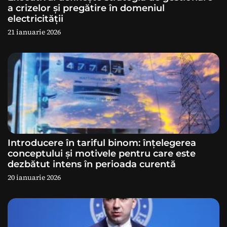
a crizelor și pregătire în domeniul
r
electricității
21 ianuarie 2026
t
i
c
o
l
Introducere în tariful binom: înțelegerea
e
conceptului și motivele pentru care este
dezbătut intens în perioada curentă
20 ianuarie 2026