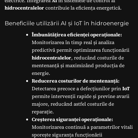
electrice. Integrarea
AI
în sistemele de control al
hidrocentralelor
contribuie la eficiența energetică.
Beneficiile utilizării AI și IoT în hidroenergie
Îmbunătățirea eficienței operaționale:
Monitorizarea în timp real și analiza
predictivă permit optimizarea funcționării
hidrocentralelor
, reducând costurile de
mentenanță și maximizând producția de
energie.
Reducerea costurilor de mentenanță:
Detectarea precoce a defecțiunilor prin
IoT
permite intervenții rapide și previne avarii
majore, reducând astfel costurile de
reparație.
Creșterea siguranței operaționale:
Monitorizarea continuă a parametrilor vitali
sporește siguranța funcționării