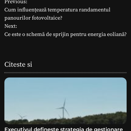
Previous:
N
Cum influențează temperatura randamentul
a
panourilor fotovoltaice?
Next:
v
Ce este o schemă de sprijin pentru energia eoliană?
i
g
Citeste si
a
r
e
î
n
a
Executivul definește strategia de gestionare