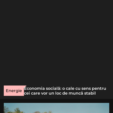
o
r
m
o
d
e
une rară
Economia socială: o cale cu sens pentru
Energie
lizat
cei care vor un loc de muncă stabil