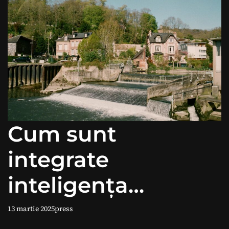
Cum sunt
integrate
inteligența
artificială și IoT în
13 martie 2025
press