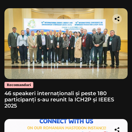
lansarea unei rachete
Recomandari
46 speakeri internaționali și peste 180
participanți s-au reunit la ICH2P și IEEES
2025