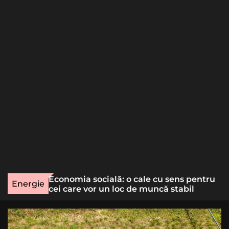
o
r
m
o
d
e
une rară
Economia socială: o cale cu sens pentru
Energie
lizat
cei care vor un loc de muncă stabil