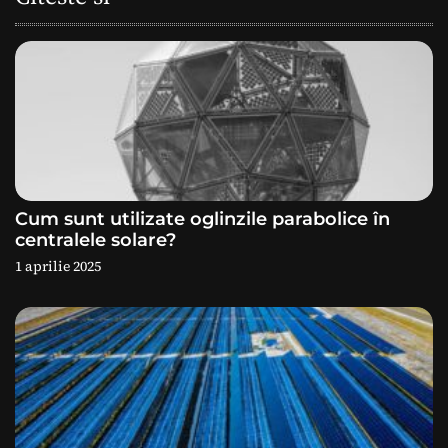
r
e
î
n
a
Cum sunt utilizate oglinzile parabolice în
r
centralele solare?
1 aprilie 2025
t
i
c
o
l