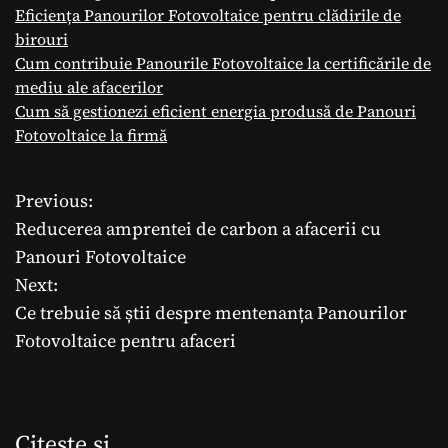
Eficiența Panourilor Fotovoltaice pentru clădirile de
birouri
Cum contribuie Panourile Fotovoltaice la certificările de
mediu ale afacerilor
Cum să gestionezi eficient energia produsă de Panouri
Fotovoltaice la firmă
Previous:
N
Reducerea amprentei de carbon a afacerii cu
a
Panouri Fotovoltaice
Next:
v
Ce trebuie să știi despre mentenanța Panourilor
i
Fotovoltaice pentru afaceri
g
a
Citeste si