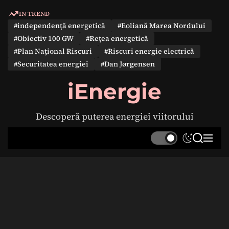
S
IN TREND
k
#independență energetică
#Eoliană Marea Nordului
i
#Obiectiv 100 GW
#Rețea energetică
p
#Plan Național Riscuri
#Riscuri energie electrică
t
#Securitatea energiei
#Dan Jørgensen
o
c
iEnergie
o
n
Descoperă puterea energiei viitorului
t
e
S
S
M
n
w
e
e
t
i
a
n
t
r
u
c
c
h
h
c
o
l