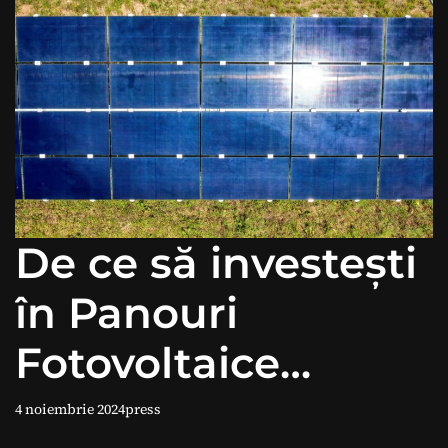
De ce să investești
în Panouri
Fotovoltaice
pentru spațiile
4 noiembrie 2024
press