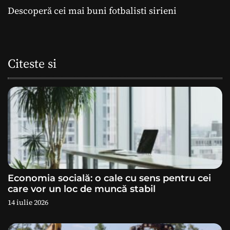
Descoperă cei mai buni fotbalisti sirieni
v
i
g
Citeste si
a
r
e
î
n
Economia socială: o cale cu sens pentru cei
a
care vor un loc de muncă stabil
14 iulie 2026
r