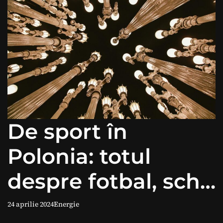
De sport în
Polonia: totul
despre fotbal, schi
și mai mult
24 aprilie 2024
Energie