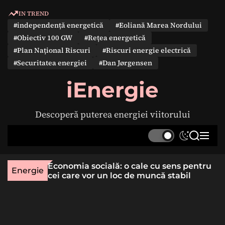
S
IN TREND
k
#independență energetică
#Eoliană Marea Nordului
i
#Obiectiv 100 GW
#Rețea energetică
p
#Plan Național Riscuri
#Riscuri energie electrică
t
#Securitatea energiei
#Dan Jørgensen
o
c
iEnergie
o
n
Descoperă puterea energiei viitorului
t
e
S
S
M
n
w
e
e
t
i
a
n
une rară
Economia socială: o cale cu sens pentru
t
r
u
Energie
lizat
cei care vor un loc de muncă stabil
c
c
h
h
c
o
l