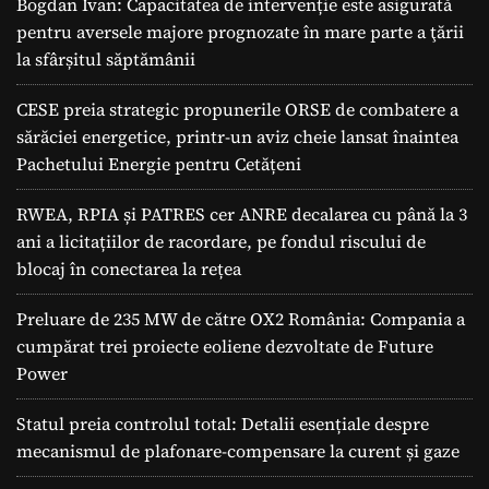
Bogdan Ivan: Capacitatea de intervenție este asigurată
pentru aversele majore prognozate în mare parte a ţării
la sfârșitul săptămânii
CESE preia strategic propunerile ORSE de combatere a
sărăciei energetice, printr-un aviz cheie lansat înaintea
Pachetului Energie pentru Cetățeni
RWEA, RPIA și PATRES cer ANRE decalarea cu până la 3
ani a licitațiilor de racordare, pe fondul riscului de
blocaj în conectarea la rețea
Preluare de 235 MW de către OX2 România: Compania a
cumpărat trei proiecte eoliene dezvoltate de Future
Power
Statul preia controlul total: Detalii esențiale despre
mecanismul de plafonare-compensare la curent și gaze