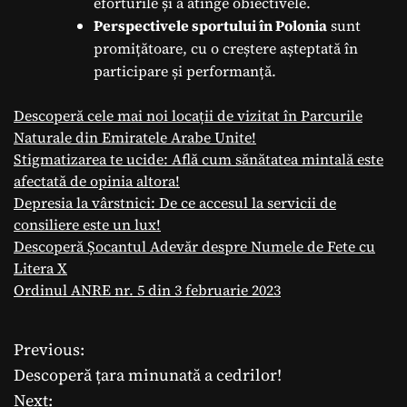
eforturile și a atinge obiectivele.
Perspectivele sportului în Polonia
sunt
promițătoare, cu o creștere așteptată în
participare și performanță.
Descoperă cele mai noi locații de vizitat în Parcurile
Naturale din Emiratele Arabe Unite!
Stigmatizarea te ucide: Află cum sănătatea mintală este
afectată de opinia altora!
Depresia la vârstnici: De ce accesul la servicii de
consiliere este un lux!
Descoperă Șocantul Adevăr despre Numele de Fete cu
Litera X
Ordinul ANRE nr. 5 din 3 februarie 2023
Previous:
N
Descoperă țara minunată a cedrilor!
a
Next: