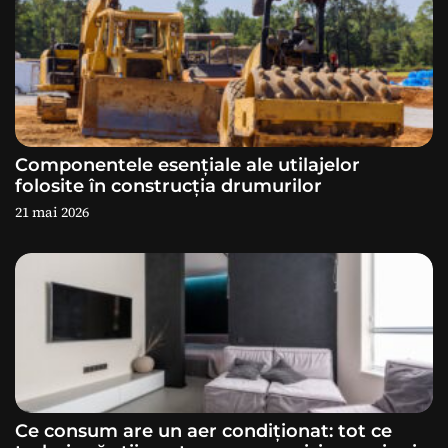
t
i
c
o
Componentele esențiale ale utilajelor
l
folosite în construcția drumurilor
21 mai 2026
e
Ce consum are un aer condiționat: tot ce