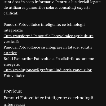
sunt doar în scop informativ. Pentru a lua decizii legate
de utilizarea panourilor solare, consultați experți
calificați.
Panouri Fotovoltaice inteligente: ce tehnologii
integrează?
Cum transformă Panourile Fotovoltaice agricultura
verticală
Panouri Fotovoltaice cu integrare în fațade: soluții
estetice
Rolul Panourilor Fotovoltaice în clădirile autonome
energetic
Cum revoluționează grafenul industria Panourilor
Fotovoltaice
Previous:
N
Panouri Fotovoltaice inteligente: ce tehnologii
a
integrează?