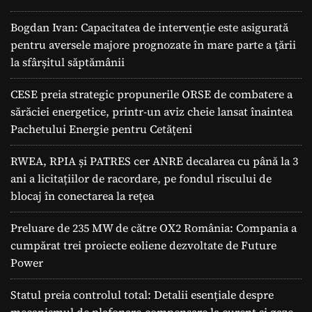
Bogdan Ivan: Capacitatea de intervenție este asigurată
pentru aversele majore prognozate în mare parte a ţării
la sfârșitul săptămânii
CESE preia strategic propunerile ORSE de combatere a
sărăciei energetice, printr-un aviz cheie lansat înaintea
Pachetului Energie pentru Cetățeni
RWEA, RPIA și PATRES cer ANRE decalarea cu până la 3
ani a licitațiilor de racordare, pe fondul riscului de
blocaj în conectarea la rețea
Preluare de 235 MW de către OX2 România: Compania a
cumpărat trei proiecte eoliene dezvoltate de Future
Power
Statul preia controlul total: Detalii esențiale despre
mecanismul de plafonare-compensare la curent și gaze