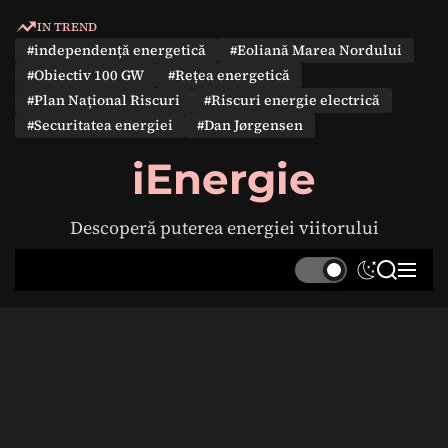
S
IN TREND
k
#independență energetică
#Eoliană Marea Nordului
i
#Obiectiv 100 GW
#Rețea energetică
p
#Plan Național Riscuri
#Riscuri energie electrică
t
#Securitatea energiei
#Dan Jørgensen
o
c
iEnergie
o
n
Descoperă puterea energiei viitorului
t
e
S
S
M
n
w
e
e
t
i
a
n
t
r
u
c
c
h
h
c
o
l