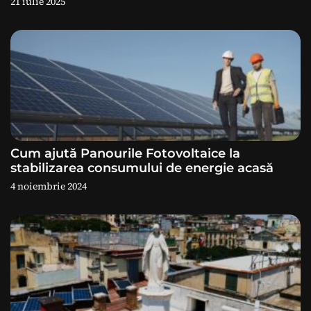
21 iulie 2025
t
i
c
o
l
e
Cum ajută Panourile Fotovoltaice la
stabilizarea consumului de energie acasă
4 noiembrie 2024