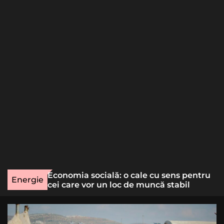
o
r
m
o
d
e
une rară
Economia socială: o cale cu sens pentru
Energie
lizat
cei care vor un loc de muncă stabil