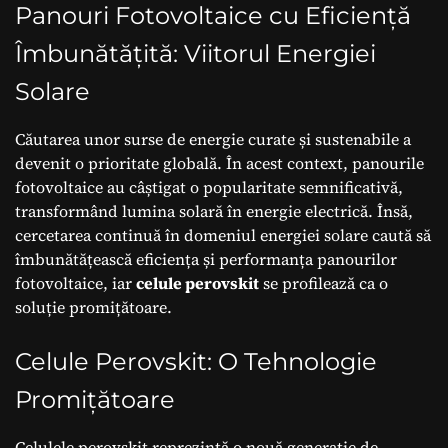
de perovskit
Panouri Fotovoltaice cu Eficiență
Îmbunătățită: Viitorul Energiei
Solare
Căutarea unor surse de energie curate și sustenabile a
devenit o prioritate globală. În acest context, panourile
fotovoltaice au câștigat o popularitate semnificativă,
transformând lumina solară în energie electrică. Însă,
cercetarea continuă în domeniul energiei solare caută să
îmbunătățească eficiența și performanța panourilor
fotovoltaice, iar
celule perovskit
se profilează ca o
soluție promițătoare.
Celule Perovskit: O Tehnologie
Promițătoare
Celulele perovskit reprezintă o nouă generație de