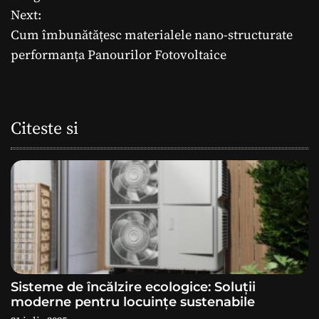
Next:
v
Cum îmbunătățesc materialele nano-structurate
i
performanța Panourilor Fotovoltaice
g
a
Citeste si
r
e
î
n
a
Sisteme de încălzire ecologice: Soluții
r
moderne pentru locuințe sustenabile