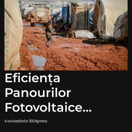
Eficiența
Panourilor
Fotovoltaice
bazate pe celule
4 noiembrie 2024
press