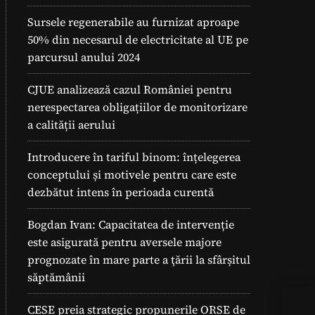
Sursele regenerabile au furnizat aproape
50% din necesarul de electricitate al UE pe
parcursul anului 2024
CJUE analizează cazul României pentru
nerespectarea obligațiilor de monitorizare
a calității aerului
Introducere în tariful binom: înțelegerea
conceptului și motivele pentru care este
dezbătut intens în perioada curentă
Bogdan Ivan: Capacitatea de intervenție
este asigurată pentru aversele majore
prognozate în mare parte a ţării la sfârșitul
săptămânii
CESE preia strategic propunerile ORSE de
Pan