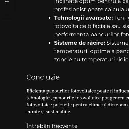
înclinate optim pentru a ca
profesionist poate calcula 
Tehnologii avansate:
Tehno
fotovoltaice bifaciale sau 
performanța panourilor fotov
Sisteme de răcire:
Sistemel
temperaturii optime a panou
zonele cu temperaturi ridic
Concluzie
Eficiența panourilor fotovoltaice poate fi influe
tehnologiei, panourile fotovoltaice pot genera e
fotovoltaice potrivite pentru climatul din zona 
curate și sustenabile.
Întrebări frecvente