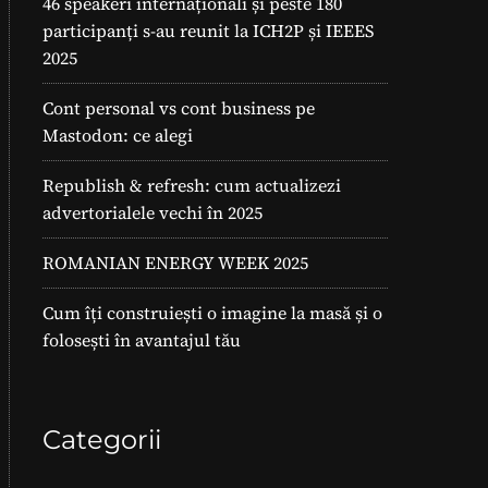
46 speakeri internaționali și peste 180
participanți s-au reunit la ICH2P și IEEES
2025
Cont personal vs cont business pe
Mastodon: ce alegi
Republish & refresh: cum actualizezi
advertorialele vechi în 2025
ROMANIAN ENERGY WEEK 2025
Cum îți construiești o imagine la masă și o
folosești în avantajul tău
Categorii