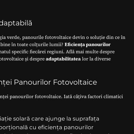
daptabilă
ia verde, panourile fotovoltaice devin o soluție din ce în
bine în toate colțurile lumii?
Eficiența panourilor
matul specific fiecărei regiuni. Află mai multe despre
otovoltaice și despre
adaptabilitatea
lor la diverse
nței Panourilor Fotovoltaice
ței panourilor fotovoltaice. Iată câțiva factori climatici
ație solară care ajunge la suprafața
orțională cu eficiența panourilor