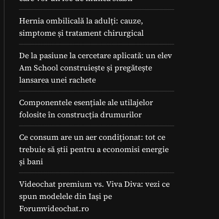
Hernia ombilicală la adulți: cauze,
simptome și tratament chirurgical
De la pasiune la cercetare aplicată: un elev
Am School construiește și pregătește
lansarea unei rachete
Componentele esențiale ale utilajelor
folosite în construcția drumurilor
Ce consum are un aer condiționat: tot ce
trebuie să știi pentru a economisi energie
și bani
Videochat premium vs. Viva Diva: vezi ce
spun modelele din Iași pe
Forumvideochat.ro