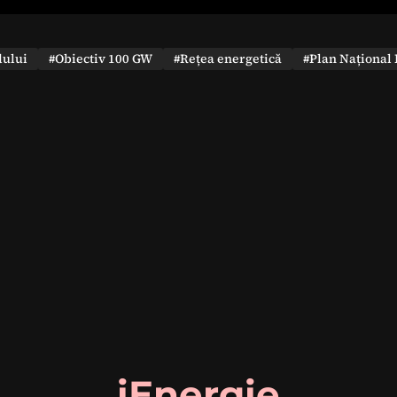
dului
#Obiectiv 100 GW
#Rețea energetică
#Plan Național 
iEnergie