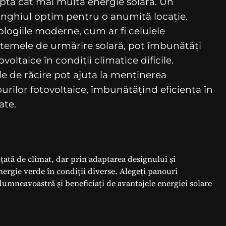
pta cât mai multă energie solară. Un
unghiul optim pentru o anumită locație.
logiile moderne, cum ar fi celulele
sistemele de urmărire solară, pot îmbunătăți
oltaice în condiții climatice dificile.
e de răcire pot ajuta la menținerea
rilor fotovoltaice, îmbunătățind eficiența în
ate.
nțată de climat, dar prin adaptarea designului și
nergie verde în condiții diverse. Alegeți panouri
dumneavoastră și beneficiați de avantajele energiei solare