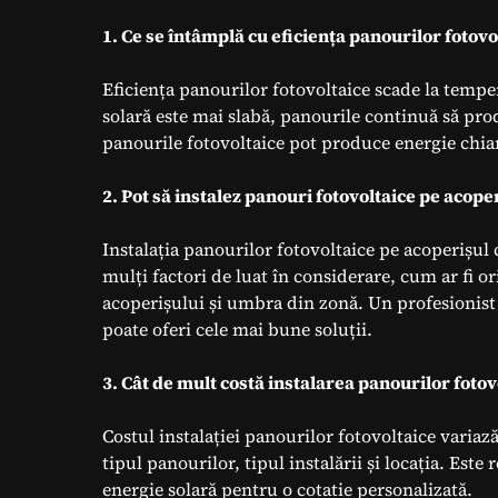
1. Ce se întâmplă cu eficiența panourilor fotovo
Eficiența panourilor fotovoltaice scade la temp
solară este mai slabă, panourile continuă să pr
panourile fotovoltaice pot produce energie chiar 
2. Pot să instalez panouri fotovoltaice pe acop
Instalația panourilor fotovoltaice pe acoperișul
mulți factori de luat în considerare, cum ar fi 
acoperișului și umbra din zonă. Un profesionist
poate oferi cele mai bune soluții.
3. Cât de mult costă instalarea panourilor fotov
Costul instalației panourilor fotovoltaice variaz
tipul panourilor, tipul instalării și locația. Est
energie solară pentru o cotatie personalizată.