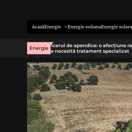
Energie
Energie solara
Acasă
Energie eoliana
o afecțiune rară
Economia socială: o cale cu sens 
Energie
t specializat
cei care vor un loc de muncă stab