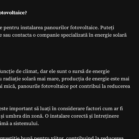
otovoltaice?
pentru instalarea panourilor fotovoltaice. Puteți
le sau contacta o companie specializată în energie solară
funcție de climat, dar ele sunt o sursă de energie
u radiație solară mai mare, producția de energie este mai
ai mică, panourile fotovoltaice pot contribui la reducerea
este important să luați în considerare factori cum ar fi
și umbra din zonă. O instalare corectă și întreținere
imă a sistemului.
 investiție bună pentru viitor, contribuind la reducerea