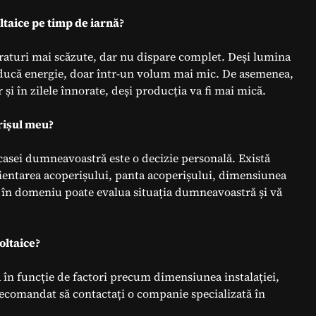
ltaice pe timp de iarnă?
eraturi mai scăzute, dar nu dispare complet. Deși lumina
oducă energie, doar într-un volum mai mic. De asemenea,
și în zilele înnorate, deși producția va fi mai mică.
erișul meu?
 casei dumneavoastră este o decizie personală. Există
orientarea acoperișului, panta acoperișului, dimensiunea
 în domeniu poate evalua situația dumneavoastră și vă
oltaice?
ă în funcție de factori precum dimensiunea instalației,
e recomandat să contactați o companie specializată în