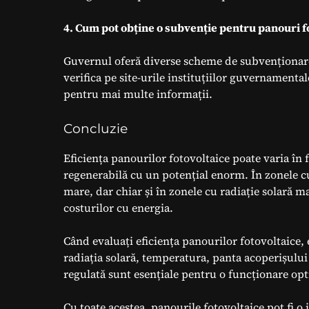
4. Cum pot obține o subvenție pentru panouri f
Guvernul oferă diverse scheme de subvenționare 
verifica pe site-urile instituțiilor guvernamenta
pentru mai multe informații.
Concluzie
Eficiența panourilor fotovoltaice poate varia în 
regenerabilă cu un potențial enorm. În zonele c
mare, dar chiar și în zonele cu radiație solară m
costurilor cu energia.
Când evaluați eficiența panourilor fotovoltaice, 
radiația solară, temperatura, panta acoperișului 
regulată sunt esențiale pentru o funcționare opt
Cu toate acestea, panourile fotovoltaice pot fi o