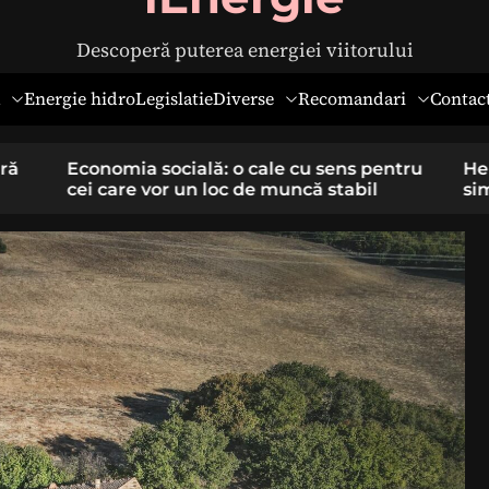
Descoperă puterea energiei viitorului
Diverse
Recomandari
Energie hidro
Legislatie
Contac
pentru
Hernia ombilicală la adulți: cauze,
il
simptome și tratament chirurgical