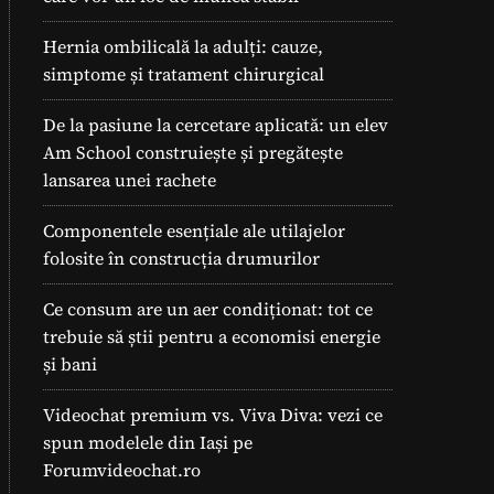
Hernia ombilicală la adulți: cauze,
simptome și tratament chirurgical
De la pasiune la cercetare aplicată: un elev
Am School construiește și pregătește
lansarea unei rachete
Componentele esențiale ale utilajelor
folosite în construcția drumurilor
Ce consum are un aer condiționat: tot ce
trebuie să știi pentru a economisi energie
și bani
Videochat premium vs. Viva Diva: vezi ce
spun modelele din Iași pe
Forumvideochat.ro