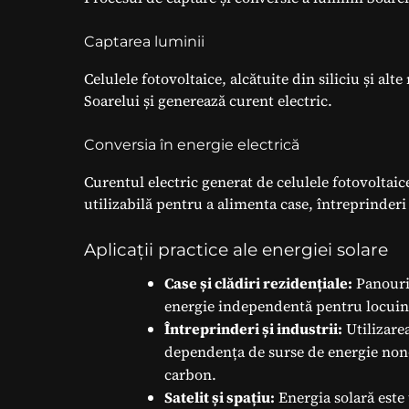
Captarea luminii
Celulele fotovoltaice, alcătuite din siliciu și a
Soarelui și generează curent electric.
Conversia în energie electrică
Curentul electric generat de celulele fotovoltai
utilizabilă pentru a alimenta case, întreprinderi ș
Aplicații practice ale energiei solare
Case și clădiri rezidențiale:
Panouri 
energie independentă pentru locuin
Întreprinderi și industrii:
Utilizarea
dependența de surse de energie non-
carbon.
Satelit și spațiu:
Energia solară este u