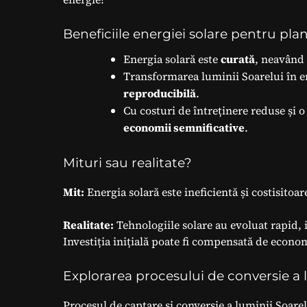
Beneficiile energiei solare pentru plan
Energia solară este
curată
, neavând 
Transformarea luminii Soarelui în en
reproducibilă
.
Cu costuri de întreținere reduse și 
economii semnificative
.
Mituri sau realitate?
Mit:
Energia solară este ineficientă și costisitoar
Realitate:
Tehnologiile solare au evoluat rapid, i
Investiția inițială poate fi compensată de econo
Explorarea procesului de conversie a l
Procesul de captare și conversie a luminii Soarel