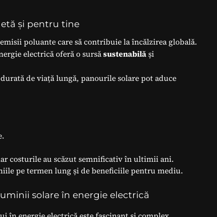
etă și pentru tine
emisii poluante care să contribuie la încălzirea globală.
ergie electrică oferă o sursă
sustenabilă
și
o durată de viață lungă, panourile solare pot aduce
e.
ar costurile au scăzut semnificativ în ultimii ani.
miile pe termen lung și de beneficiile pentru mediu.
uminii solare în energie electrică
ui în energie electrică este fascinant și complex.