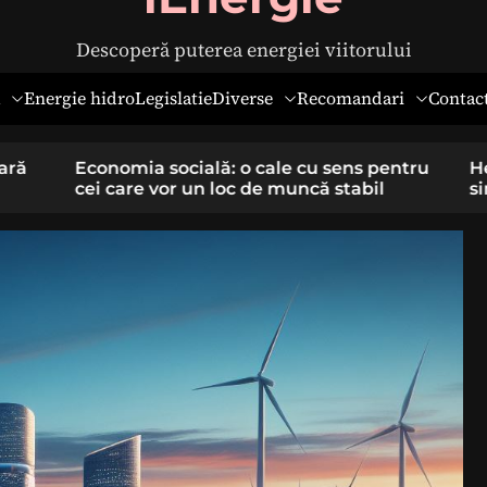
Descoperă puterea energiei viitorului
Diverse
Recomandari
Energie hidro
Legislatie
Contac
pentru
Hernia ombilicală la adulți: cauze,
il
simptome și tratament chirurgical