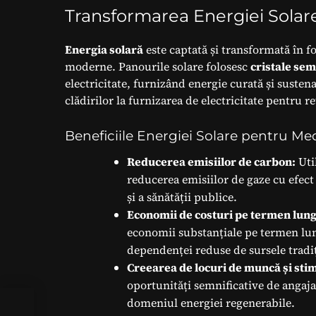
Transformarea Energiei Solare 
Energia solară
este captată și transformată în f
moderne. Panourile solare folosesc
cristale se
electricitate, furnizând energie curată și susten
clădirilor la furnizarea de electricitate pentru re
Beneficiile Energiei Solare pentru M
Reducerea emisiilor de carbon:
Util
reducerea emisiilor de gaze cu efect
și a sănătății publice.
Economii de costuri pe termen lung
economii substanțiale pe termen lung
dependenței reduse de sursele tradiț
Creearea de locuri de muncă și stim
oportunități semnificative de angaja
domeniul energiei regenerabile.
i