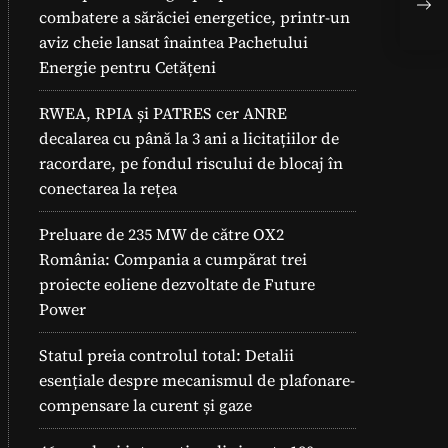
Sur
combatere a sărăciei energetice, printr-un
ale
aviz cheie lansat înaintea Pachetului
Energie pentru Cetățeni
RWEA, RPIA și PATRES cer ANRE
decalarea cu până la 3 ani a licitațiilor de
racordare, pe fondul riscului de blocaj în
conectarea la rețea
Preluare de 235 MW de către OX2
România: Compania a cumpărat trei
proiecte eoliene dezvoltate de Future
Power
Statul preia controlul total: Detalii
esențiale despre mecanismul de plafonare-
compensare la curent și gaze