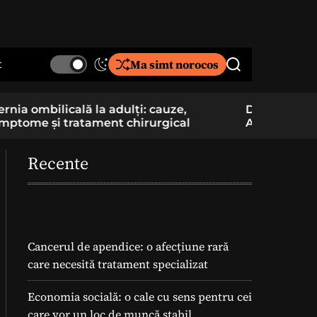
t
Ma simt norocos
S
S
w
e
i
a
De la pasiune la cercetare aplicată: un elev
Component
t
r
Am School construiește și pregătește
folosite î
c
c
lansarea unei rachete
h
h
c
Recente
o
l
o
r
m
o
Cancerul de apendice: o afecțiune rară
d
care necesită tratament specializat
e
Economia socială: o cale cu sens pentru cei
care vor un loc de muncă stabil