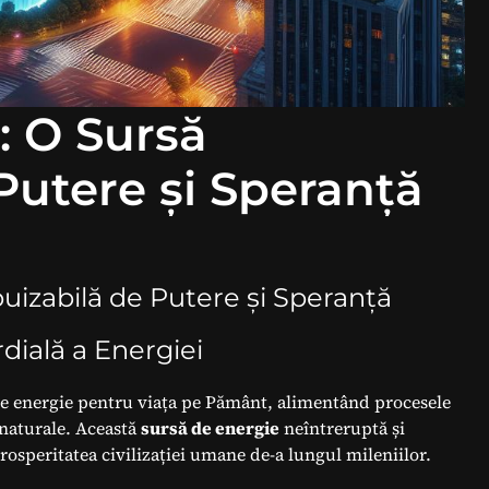
: O Sursă
Putere și Speranță
puizabilă de Putere și Speranță
dială a Energiei
e energie pentru viața pe Pământ, alimentând procesele
r naturale. Această
sursă de energie
neîntreruptă și
prosperitatea civilizației umane de-a lungul mileniilor.