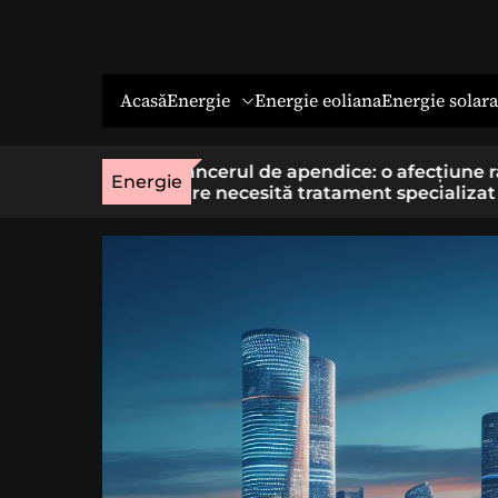
Energie
Energie solara
Acasă
Energie eoliana
o afecțiune rară
Economia socială: o cale cu sens 
Energie
t specializat
cei care vor un loc de muncă stab