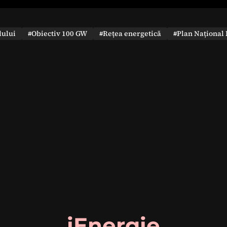
dului
#Obiectiv 100 GW
#Rețea energetică
#Plan Național 
iEnergie