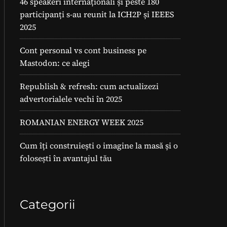
46 speakeri internaționali și peste 180
participanți s-au reunit la ICH2P și IEEES
2025
Cont personal vs cont business pe
Mastodon: ce alegi
Republish & refresh: cum actualizezi
advertorialele vechi în 2025
ROMANIAN ENERGY WEEK 2025
Cum îți construiești o imagine la masă și o
folosești în avantajul tău
Categorii