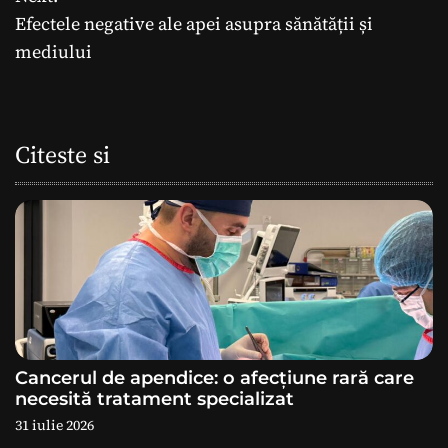
v
Efectele negative ale apei asupra sănătății și
i
mediului
g
a
Citeste si
r
e
î
n
a
Cancerul de apendice: o afecțiune rară care
r
necesită tratament specializat
31 iulie 2026
t