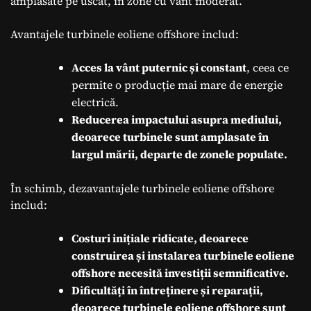
amplasate pe uscat, în zone cu vânt moderat.
Avantajele turbinele eoliene offshore includ:
Acces la vânt puternic și constant
, ceea ce
permite o producție mai mare de energie
electrică.
Reducerea impactului asupra mediului,
deoarece turbinele sunt amplasate în
largul mării, departe de zonele populate.
În schimb, dezavantajele turbinele eoliene offshore
includ:
Costuri inițiale ridicate, deoarece
construirea și instalarea turbinele eoliene
offshore necesită investiții semnificative.
Dificultăți în întreținere și reparații,
deoarece turbinele eoliene offshore sunt