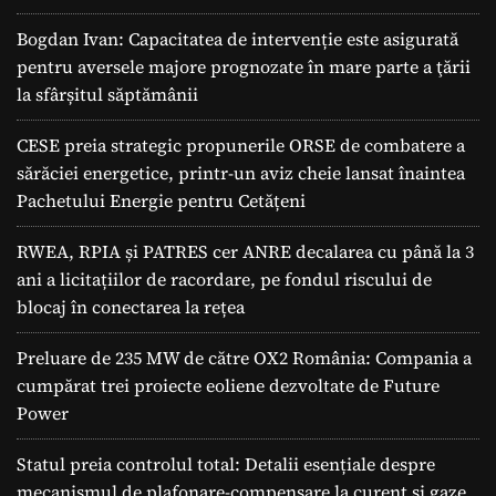
Bogdan Ivan: Capacitatea de intervenție este asigurată
pentru aversele majore prognozate în mare parte a ţării
la sfârșitul săptămânii
CESE preia strategic propunerile ORSE de combatere a
sărăciei energetice, printr-un aviz cheie lansat înaintea
Pachetului Energie pentru Cetățeni
RWEA, RPIA și PATRES cer ANRE decalarea cu până la 3
ani a licitațiilor de racordare, pe fondul riscului de
blocaj în conectarea la rețea
Preluare de 235 MW de către OX2 România: Compania a
cumpărat trei proiecte eoliene dezvoltate de Future
Power
Statul preia controlul total: Detalii esențiale despre
mecanismul de plafonare-compensare la curent și gaze