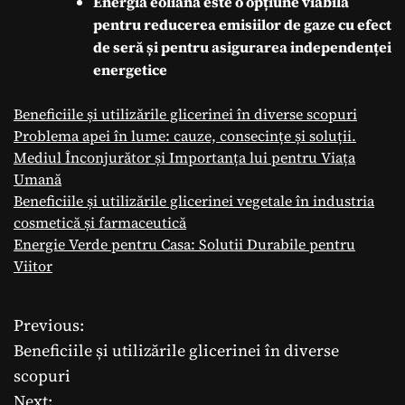
Energia eoliană este o opțiune viabilă
pentru reducerea emisiilor de gaze cu efect
de seră și pentru asigurarea independenței
energetice
Beneficiile și utilizările glicerinei în diverse scopuri
Problema apei în lume: cauze, consecințe și soluții.
Mediul Înconjurător și Importanța lui pentru Viața
Umană
Beneficiile și utilizările glicerinei vegetale în industria
cosmetică și farmaceutică
Energie Verde pentru Casa: Solutii Durabile pentru
Viitor
Previous:
N
Beneficiile și utilizările glicerinei în diverse
a
scopuri
Next: