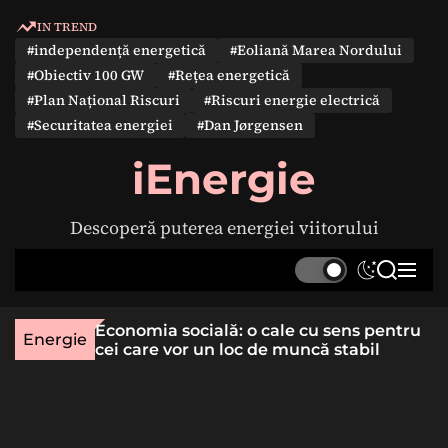
S
IN TREND
k
#independență energetică
#Eoliană Marea Nordului
i
#Obiectiv 100 GW
#Rețea energetică
p
#Plan Național Riscuri
#Riscuri energie electrică
t
#Securitatea energiei
#Dan Jørgensen
o
c
iEnergie
o
n
Descoperă puterea energiei viitorului
t
e
S
S
M
n
w
e
e
t
i
a
n
une rară
Economia socială: o cale cu sens pentru
t
r
u
Energie
lizat
cei care vor un loc de muncă stabil
c
c
h
h
c
o
l