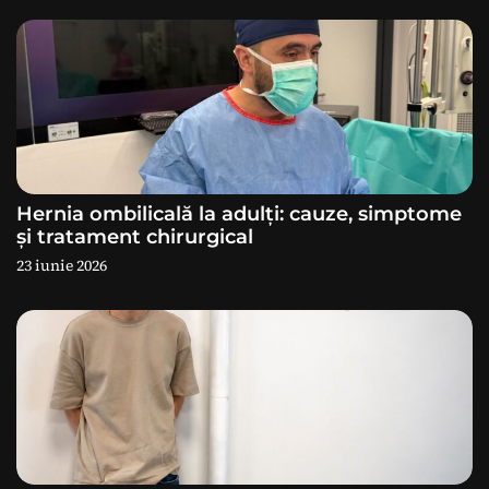
i
c
o
l
e
Hernia ombilicală la adulți: cauze, simptome
și tratament chirurgical
23 iunie 2026