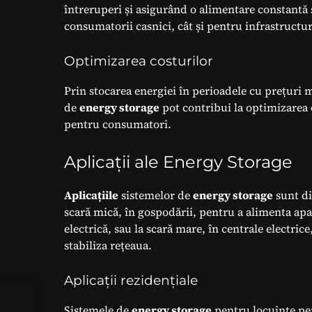
întreruperi și asigurând o alimentare constantă 
consumatorii casnici, cât și pentru infrastructur
Optimizarea costurilor
Prin stocarea energiei în perioadele cu prețuri mi
de
energy storage
pot contribui la optimizarea c
pentru consumatori.
Aplicații ale Energy Storage
Aplicațiile
sistemelor de
energy storage
sunt di
scară mică, în gospodării, pentru a alimenta ap
electrică, sau la scară mare, în centrale electric
stabiliza rețeaua.
Aplicații rezidențiale
Sistemele de
energy storage
pentru locuințe per