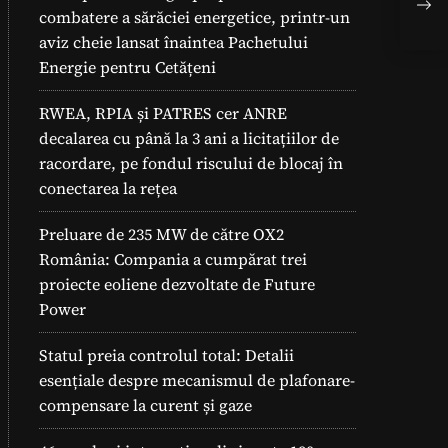
ene
combatere a sărăciei energetice, printr-un
pro
aviz cheie lansat înaintea Pachetului
Energie pentru Cetățeni
RWEA, RPIA și PATRES cer ANRE
decalarea cu până la 3 ani a licitațiilor de
racordare, pe fondul riscului de blocaj în
conectarea la rețea
Preluare de 235 MW de către OX2
România: Compania a cumpărat trei
proiecte eoliene dezvoltate de Future
Power
Statul preia controlul total: Detalii
esențiale despre mecanismul de plafonare-
compensare la curent și gaze