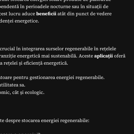
pendentă în perioadele nocturne sau în situații de
Acest lucru aduce
beneficii
atât din punct de vedere
denței energetice.
crucial în integrarea surselor regenerabile în rețelele
ranziție energetică mai sustenabilă. Aceste
aplicații
oferă
 rețelei și eficiență energetică.
atoare pentru gestionarea energiei regenerabile.
ilitatea sa.
mic, cât și ecologic.
nte despre stocarea energiei regenerabile: