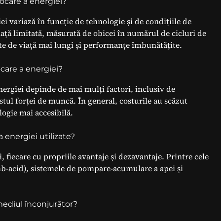
tocare a energiei?
ei variază în funcție de tehnologie și de condițiile de
iață limitată, măsurată de obicei în numărul de cicluri de
te de viață mai lungi și performanțe îmbunătățite.
care a energiei?
ergiei depinde de mai mulți factori, inclusiv de
ostul forței de muncă. În general, costurile au scăzut
logie mai accesibilă.
 energiei utilizate?
, fiecare cu propriile avantaje și dezavantaje. Printre cele
b-acid), sistemele de pompare-acumulare a apei și
mediul înconjurător?