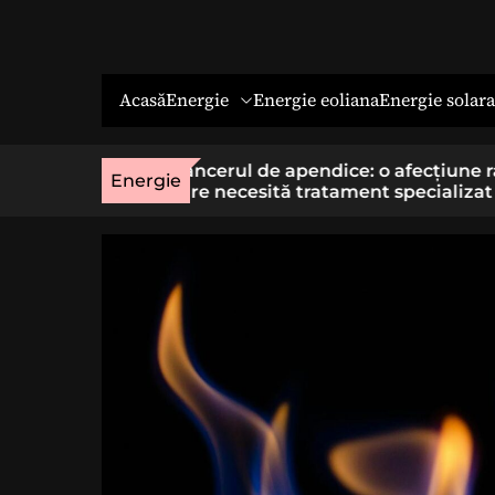
Energie
Energie solara
Acasă
Energie eoliana
o afecțiune rară
Economia socială: o cale cu sens 
Energie
t specializat
cei care vor un loc de muncă stab