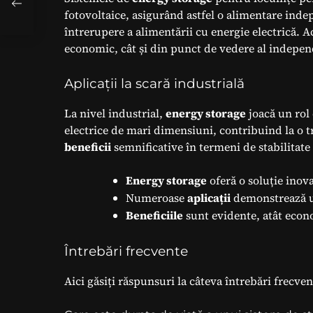
tru
fotovoltaice, asigurând astfel o alimentare inde
întrerupere a alimentării cu energie electrică. 
economic, cât și din punct de vedere al indepen
Aplicații la scară industrială
La nivel industrial,
energy storage
joacă un rol 
electrice de mari dimensiuni, contribuind la o t
beneficii
semnificative în termeni de stabilitate a
Energy storage
oferă o soluție inov
Numeroase
aplicații
demonstrează ut
Beneficiile
sunt evidente, atât econo
Întrebări frecvente
Aici găsiți răspunsuri la câteva întrebări frecve