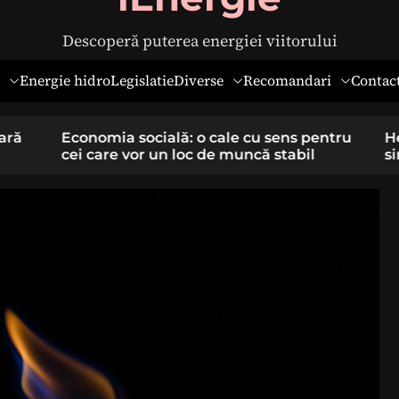
Descoperă puterea energiei viitorului
Diverse
Recomandari
Energie hidro
Legislatie
Contac
pentru
Hernia ombilicală la adulți: cauze,
il
simptome și tratament chirurgical