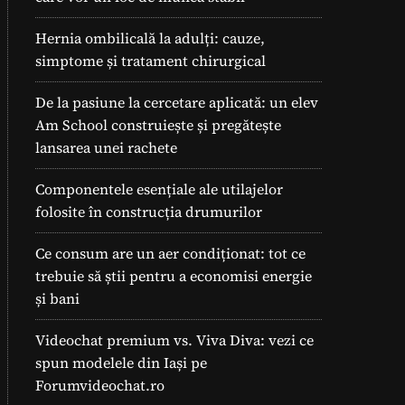
Hernia ombilicală la adulți: cauze,
simptome și tratament chirurgical
De la pasiune la cercetare aplicată: un elev
Am School construiește și pregătește
lansarea unei rachete
Componentele esențiale ale utilajelor
folosite în construcția drumurilor
Ce consum are un aer condiționat: tot ce
trebuie să știi pentru a economisi energie
și bani
Videochat premium vs. Viva Diva: vezi ce
spun modelele din Iași pe
Forumvideochat.ro