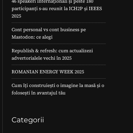
46 speakeri internaționali și peste 180
participanți s-au reunit la ICH2P și IEEES
2025
Cont personal vs cont business pe
Mastodon: ce alegi
Republish & refresh: cum actualizezi
advertorialele vechi în 2025
ROMANIAN ENERGY WEEK 2025
Cum îți construiești o imagine la masă și o
folosești în avantajul tău
Categorii