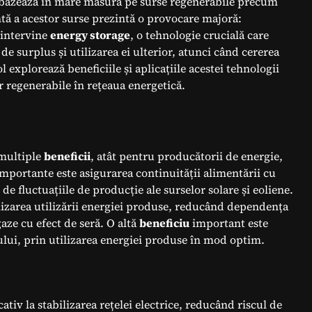
se bazează în mare măsură pe surse regenerabile precum
ntă a acestor surse prezintă o provocare majoră:
 intervine
energy storage
, o tehnologie crucială care
e surplus și utilizarea ei ulterior, atunci când cererea
 explorează beneficiile și aplicațiile acestei tehnologii
or regenerabile în rețeaua energetică.
multiple
beneficii
, atât pentru producătorii de energie,
mportante este asigurarea continuității alimentării cu
e fluctuațiile de producție ale surselor solare și eoliene.
izarea utilizării energiei produse, reducând dependența
aze cu efect de seră. O altă
beneficiu
important este
mului, prin utilizarea energiei produse în mod optim.
tiv la stabilizarea rețelei electrice, reducând riscul de