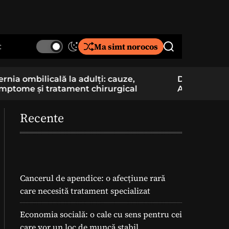
t
Ma simt norocos
S
S
w
e
i
a
De la pasiune la cercetare aplicată: un elev
Component
t
r
Am School construiește și pregătește
folosite î
c
c
lansarea unei rachete
h
h
c
Recente
o
l
o
r
m
o
Cancerul de apendice: o afecțiune rară
d
care necesită tratament specializat
e
Economia socială: o cale cu sens pentru cei
care vor un loc de muncă stabil