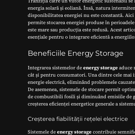
Tranziția către un viitor energetic sustenabil 
energia solară și eoliană. Însă, natura intermite
disponibilitatea energiei nu este constantă. Aici
permite stocarea energiei produse în perioadele d
este mare sau producția este redusă. Acest articol
esențiale pentru o integrare eficientă a energiil
Beneficiile Energy Storage
Integrarea sistemelor de
energy storage
aduce 
cât și pentru consumatori. Una dintre cele mai i
energie electrică, eliminând problemele cauzate d
De asemenea, sistemele de stocare permit optim
de combustibili fosili și diminuând emisiile de g
creșterea eficienței energetice generale a siste
Creșterea fiabilității rețelei electrice
Sistemele de
energy storage
contribuie semnifica