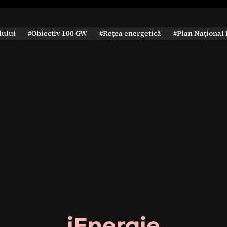
dului
#Obiectiv 100 GW
#Rețea energetică
#Plan Național 
iEnergie