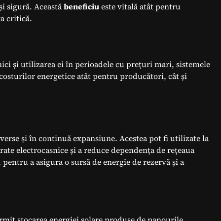
și sigură. Această
beneficiu
este vitală atât pentru
a critică.
ci și utilizarea ei în perioadele cu prețuri mari, sistemele
osturilor energetice atât pentru producători, cât și
verse și în continuă expansiune. Acestea pot fi utilizate la
arate electrocasnice și a reduce dependența de rețeaua
e, pentru a asigura o sursă de energie de rezervă și a
mit stocarea energiei solare produse de panourile