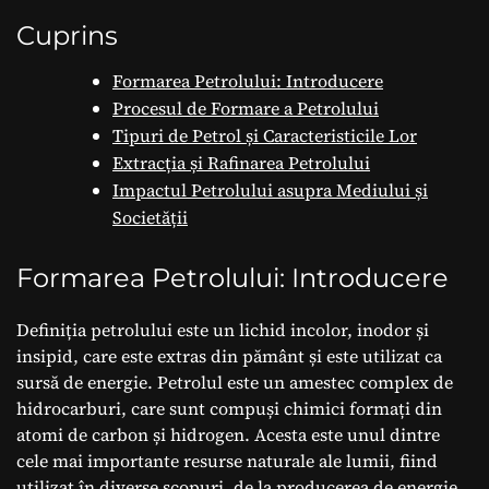
Mondială
Cuprins
Formarea Petrolului: Introducere
Procesul de Formare a Petrolului
Tipuri de Petrol și Caracteristicile Lor
Extracția și Rafinarea Petrolului
Impactul Petrolului asupra Mediului și
Societății
Formarea Petrolului: Introducere
Definiția petrolului este un lichid incolor, inodor și
insipid, care este extras din pământ și este utilizat ca
sursă de energie. Petrolul este un amestec complex de
hidrocarburi, care sunt compuși chimici formați din
atomi de carbon și hidrogen. Acesta este unul dintre
cele mai importante resurse naturale ale lumii, fiind
utilizat în diverse scopuri, de la producerea de energie