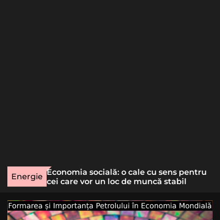
o
r
m
o
d
e
une rară
Economia socială: o cale cu sens pentru
Energie
lizat
cei care vor un loc de muncă stabil