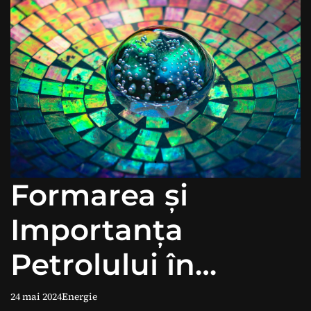
Formarea și
Importanța
Petrolului în
Economia
24 mai 2024
Energie