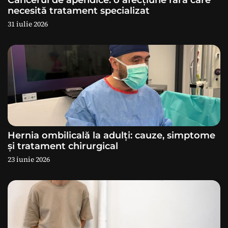
necesită tratament specializat
r
31 iulie 2026
t
i
c
o
l
Hernia ombilicală la adulți: cauze, simptome
și tratament chirurgical
e
23 iunie 2026