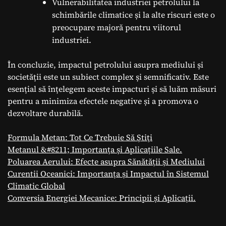
Vulnerabilitatea industriei petrolului la
schimbările climatice și la alte riscuri este o
preocupare majoră pentru viitorul
industriei.
În concluzie, impactul petrolului asupra mediului și
societății este un subiect complex și semnificativ. Este
esențial să înțelegem aceste impacturi și să luăm măsuri
pentru a minimiza efectele negative și a promova o
dezvoltare durabilă.
Formula Metan: Tot Ce Trebuie Să Ştiţi
Metanul &#8211; Importanța și Aplicațiile Sale.
Poluarea Aerului: Efecte asupra Sănătății și Mediului
Curentii Oceanici: Importanța și Impactul în Sistemul
Climatic Global
Conversia Energiei Mecanice: Principii și Aplicații.