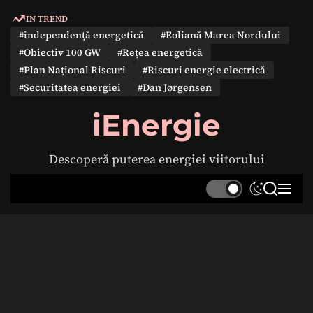
S
IN TREND
k
#independență energetică
#Eoliană Marea Nordului
i
#Obiectiv 100 GW
#Rețea energetică
p
#Plan Național Riscuri
#Riscuri energie electrică
t
#Securitatea energiei
#Dan Jørgensen
o
c
iEnergie
o
n
Descoperă puterea energiei viitorului
t
e
S
S
M
n
w
e
e
t
i
a
n
t
r
u
c
c
h
h
c
o
l