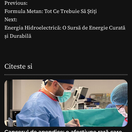
Previous:
N
Formula Metan: Tot Ce Trebuie Să Ştiţi
a
Next:
Energia Hidroelectrică: O Sursă de Energie Curată
v
și Durabilă
i
g
Citeste si
a
r
e
î
n
a
Cancerul de apendice: o afecțiune rară care