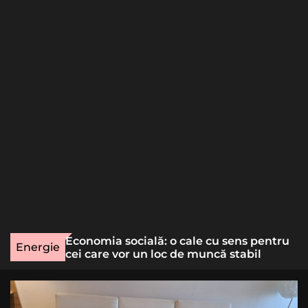
o
r
m
o
d
e
une rară
Economia socială: o cale cu sens pentru
Energie
lizat
cei care vor un loc de muncă stabil