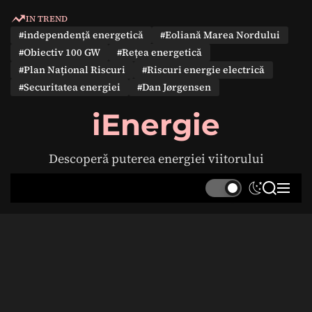
S
IN TREND
k
#independență energetică
#Eoliană Marea Nordului
i
#Obiectiv 100 GW
#Rețea energetică
p
#Plan Național Riscuri
#Riscuri energie electrică
t
#Securitatea energiei
#Dan Jørgensen
o
c
iEnergie
o
n
Descoperă puterea energiei viitorului
t
e
S
S
M
n
w
e
e
t
i
a
n
t
r
u
c
c
h
h
c
o
l