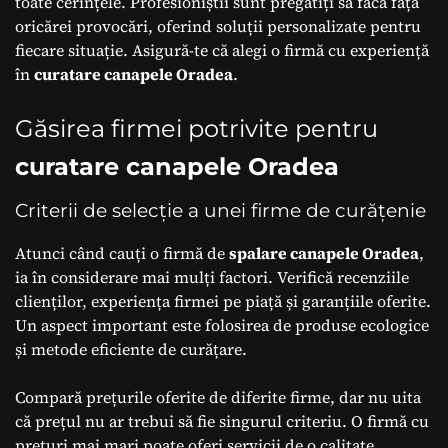
toate cerințele. Profesioniștii sunt pregătiți să facă față
oricărei provocări, oferind soluții personalizate pentru
fiecare situație. Asigură-te că alegi o firmă cu experiență
în
curatare canapele Oradea
.
Găsirea firmei potrivite pentru
curatare canapele Oradea
Criterii de selecție a unei firme de curățenie
Atunci când cauți o firmă de
spalare canapele Oradea
,
ia în considerare mai mulți factori. Verifică recenziile
clienților, experiența firmei pe piață și garanțiile oferite.
Un aspect important este folosirea de produse ecologice
și metode eficiente de curățare.
Compară prețurile oferite de diferite firme, dar nu uita
că prețul nu ar trebui să fie singurul criteriu. O firmă cu
prețuri mai mari poate oferi servicii de o calitate