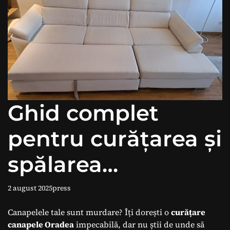
Ghid complet
pentru curățarea și
spălarea
canapelelor în
2 august 2025
press
Oradea
Canapelele tale sunt murdare? Îți dorești o
curățare
canapele Oradea
impecabilă, dar nu știi de unde să