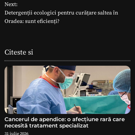
Next:
v
Detergenții ecologici pentru curățare saltea în
i
Oradea: sunt eficienți?
g
a
Citeste si
r
e
î
n
a
Cancerul de apendice: o afecțiune rară care
r
necesită tratament specializat
31 iulie 2026