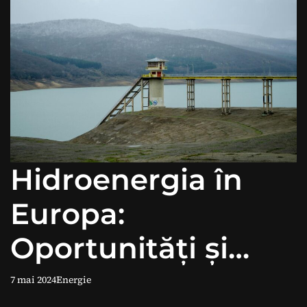
Hidroenergia în
Europa:
Oportunități și
Provocări.
7 mai 2024
Energie