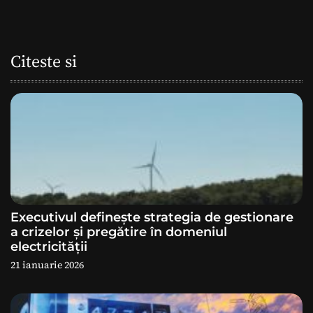
g
a
Citeste si
r
e
î
n
a
Executivul definește strategia de gestionare
r
a crizelor și pregătire în domeniul
electricității
t
21 ianuarie 2026
i