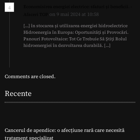
Economisirea energiei electrice: sfaturi și beneficii. -
4
on 9 mai 2024 at 10:58
Afaceri TOP
[…] în stocarea și utilizarea energiei hidroelectrice
Hidroenergia în Europa: Oportunități și Provocări.
Panouri Fotovoltaice: Tot Ce Trebuie Să Ştiţi Rolul
hidroenergiei în dezvoltarea durabilă. […]
Comments are closed.
Recente
Cancerul de apendice: o afecțiune rară care necesită
tratament specializat