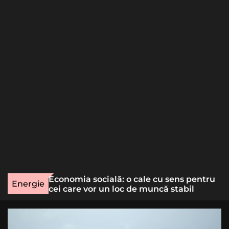
o
r
m
o
d
e
une rară
Economia socială: o cale cu sens pentru
Energie
lizat
cei care vor un loc de muncă stabil