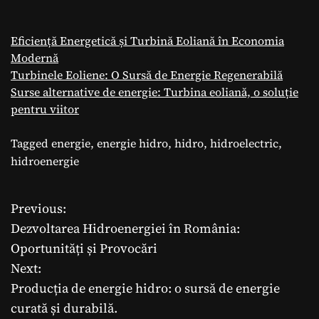
Eficiență Energetică și Turbină Eoliană în Economia
Modernă
Turbinele Eoliene: O Sursă de Energie Regenerabilă
Surse alternative de energie: Turbina eoliană, o soluție
pentru viitor
Tagged
energie
,
energie hidro
,
hidro
,
hidroelectric
,
hidroenergie
Previous:
N
Dezvoltarea Hidroenergiei în România:
a
Oportunități și Provocări
Next:
v
Producția de energie hidro: o sursă de energie
i
curată și durabilă.