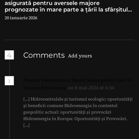
asigurată pentru aversele majore
prognozate în mare parte a ţării la sfârșitul
săptămânii
20 ianuarie 2026
4
Comments
Add yours
Panouri Fotovoltaice și Baterii Solare pentru Casa Ta -
1
on 8 mai 2024 at 6:54
Panouri Fotovoltaice
[…] Hidrocentralele și turismul ecologic: oportunități
și beneficii comune Hidroenergia în contextul
geopolitic actual: oportunități și provocări
Hidroenergia în Europa: Oportunități și Provocări.
[…]