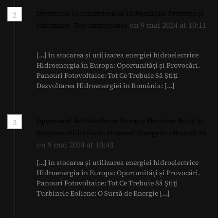
Drepturile Consumatorului în România: Protecție și
2
on 9 mai 2024 at 10:11
Informare - Top Antreprenor
[…] în stocarea și utilizarea energiei hidroelectrice
Hidroenergia în Europa: Oportunități și Provocări.
Panouri Fotovoltaice: Tot Ce Trebuie Să Ştiţi
Dezvoltarea Hidroenergiei în România: […]
Operatorul de Distributie Energie Electrica: Rolul și
3
Responsabilitățile în Sistemul Energetic - Noutati 24
on 9 mai 2024 at 10:43
[…] în stocarea și utilizarea energiei hidroelectrice
Hidroenergia în Europa: Oportunități și Provocări.
Panouri Fotovoltaice: Tot Ce Trebuie Să Ştiţi
Turbinele Eoliene: O Sursă de Energie […]