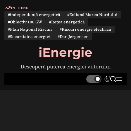
S
IN TREND
k
#independență energetică
#Eoliană Marea Nordului
i
#Obiectiv 100 GW
#Rețea energetică
p
#Plan Național Riscuri
#Riscuri energie electrică
t
#Securitatea energiei
#Dan Jørgensen
o
c
iEnergie
o
n
Descoperă puterea energiei viitorului
t
e
S
S
M
n
w
e
e
t
i
a
n
t
r
u
c
c
h
h
c
o
l