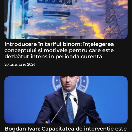
c
o
l
e
Introducere în tariful binom: înțelegerea
conceptului și motivele pentru care este
dezbătut intens în perioada curentă
20 ianuarie 2026
Bogdan Ivan: Capacitatea de intervenție este