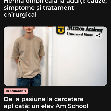
Hernia ombilicală la adulți: cauze,
simptome și tratament
chirurgical
Recomandari
De la pasiune la cercetare
aplicată: un elev Am School