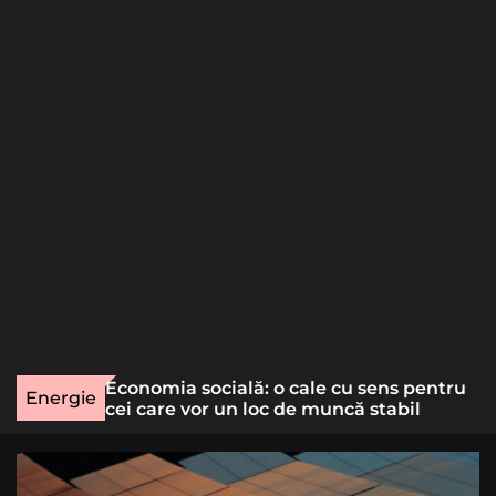
o
r
m
o
d
e
une rară
Economia socială: o cale cu sens pentru
Energie
lizat
cei care vor un loc de muncă stabil