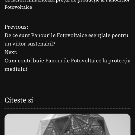
Fotovoltaice
Previous:
N
De ce sunt Panourile Fotovoltaice esențiale pentru
a
un viitor sustenabil?
Next:
v
Cum contribuie Panourile Fotovoltaice la protecția
i
mediului
g
a
Citeste si
r
e
î