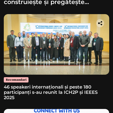
construiește și pregătește
lansarea unei rachete
Recomandari
46 speakeri internaționali și peste 180
participanți s-au reunit la ICH2P și IEEES
2025