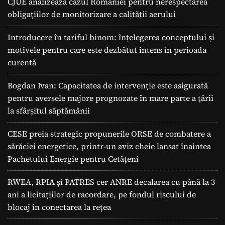
CJUE analizează cazul României pentru nerespectarea
obligațiilor de monitorizare a calității aerului
Introducere în tariful binom: înțelegerea conceptului și
motivele pentru care este dezbătut intens în perioada
curentă
Bogdan Ivan: Capacitatea de intervenție este asigurată
pentru aversele majore prognozate în mare parte a ţării
la sfârșitul săptămânii
CESE preia strategic propunerile ORSE de combatere a
sărăciei energetice, printr-un aviz cheie lansat înaintea
Pachetului Energie pentru Cetățeni
RWEA, RPIA și PATRES cer ANRE decalarea cu până la 3
ani a licitațiilor de racordare, pe fondul riscului de
blocaj în conectarea la rețea