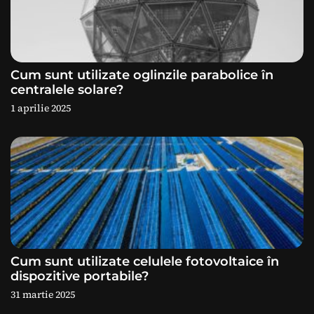
n
a
Cum sunt utilizate oglinzile parabolice în
r
centralele solare?
1 aprilie 2025
t
i
c
o
l
e
Cum sunt utilizate celulele fotovoltaice în
dispozitive portabile?
31 martie 2025