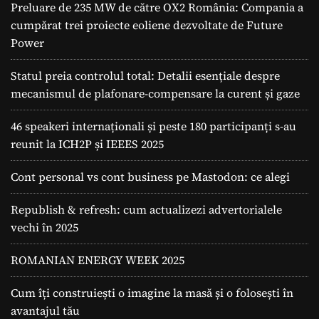
Preluare de 235 MW de către OX2 România: Compania a
cumpărat trei proiecte eoliene dezvoltate de Future
Power
Statul preia controlul total: Detalii esențiale despre
mecanismul de plafonare-compensare la curent și gaze
46 speakeri internaționali și peste 180 participanți s-au
reunit la ICH2P și IEEES 2025
Cont personal vs cont business pe Mastodon: ce alegi
Republish & refresh: cum actualizezi advertorialele
vechi în 2025
ROMANIAN ENERGY WEEK 2025
Cum îți construiești o imagine la masă și o folosești în
avantajul tău