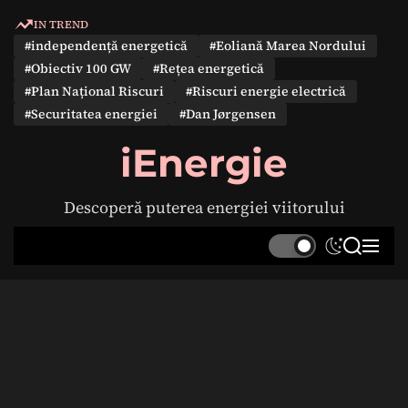
S
IN TREND
k
#independență energetică
#Eoliană Marea Nordului
i
#Obiectiv 100 GW
#Rețea energetică
p
#Plan Național Riscuri
#Riscuri energie electrică
t
#Securitatea energiei
#Dan Jørgensen
o
c
iEnergie
o
n
Descoperă puterea energiei viitorului
t
e
S
S
M
n
w
e
e
t
i
a
n
t
r
u
c
c
h
h
c
o
l