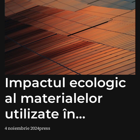
Impactul ecologic
al materialelor
utilizate în
Panourile
4 noiembrie 2024
press