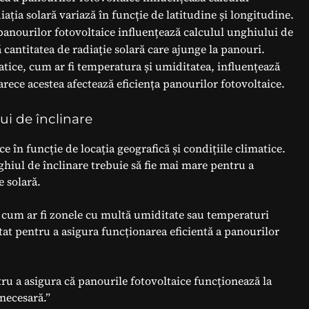
ația solară variază în funcție de latitudine și longitudine.
panourilor fotovoltaice influențează calculul unghiului de
 cantitatea de radiație solară care ajunge la panouri.
matice, cum ar fi temperatura și umiditatea, influențează
arece acestea afectează eficiența panourilor fotovoltaice.
ui de înclinare
ce în funcție de locația geografică și condițiile climatice.
ghiul de înclinare trebuie să fie mai mare pentru a
 solară.
, cum ar fi zonele cu multă umiditate sau temperaturi
tat pentru a asigura funcționarea eficientă a panourilor
ru a asigura că panourile fotovoltaice funcționează la
necesară.”