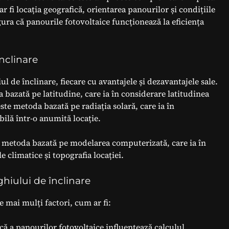
r fi locația geografică, orientarea panourilor și condițiile
gura că panourile fotovoltaice funcționează la eficiența
nclinare
 de înclinare, fiecare cu avantajele și dezavantajele sale.
azată pe latitudine, care ia în considerare latitudinea
ste metoda bazată pe radiația solară, care ia în
bilă într-o anumită locație.
fi metoda bazată pe modelarea computerizată, care ia în
e climatice și topografia locației.
ghiului de înclinare
e mai mulți factori, cum ar fi:
ică a panourilor fotovoltaice influențează calculul