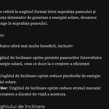
se referă la unghiul format între suprafața panoului și
ența sistemelor de generare a energiei solare, deoarece
junge la suprafața panoului.
im
taice oferă mai multe beneficii, inclusiv:
ghiul de înclinare optim permite panourilor fotovoltaice
rgie solară, ceea ce duce la o creștere a eficienței
 Unghiul de înclinare optim reduce pierderile de energie
iei solare.
ilor
: Unghiul de înclinare optim reduce stresul mecanic
creștere a duratei de viață a acestora.
ghiului de înclinare