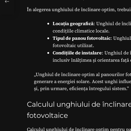
act
În alegerea unghiului de înclinare optim, trebuie
Locația geografică
: Unghiul de încli
condițiile climatice locale.
Tipul de panou fotovoltaic
: Unghiul
fotovoltaic utilizat.
Condițiile de instalare
: Unghiul de î
inclusiv înălțimea și orientarea față 
„Unghiul de înclinare optim al panourilor fot
generare a energiei solare. Acest unghi influ
și, prin urmare, eficiența întregului sistem.”
Calculul unghiului de înclina
fotovoltaice
Calculul unghiului de înclinare optim pentru pa