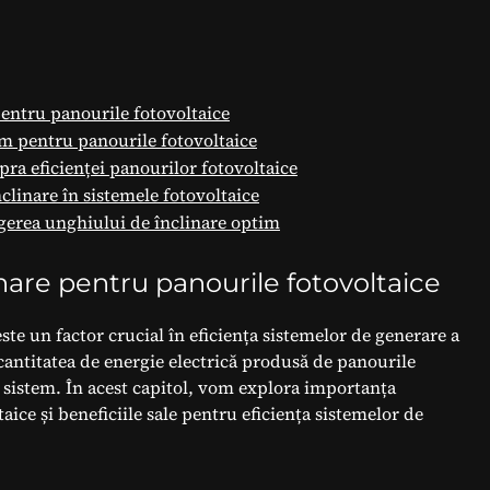
entru panourile fotovoltaice
im pentru panourile fotovoltaice
pra eficienței panourilor fotovoltaice
nclinare în sistemele fotovoltaice
gerea unghiului de înclinare optim
nare pentru panourile fotovoltaice
ste un factor crucial în eficiența sistemelor de generare a
 cantitatea de energie electrică produsă de panourile
i sistem. În acest capitol, vom explora importanța
ice și beneficiile sale pentru eficiența sistemelor de