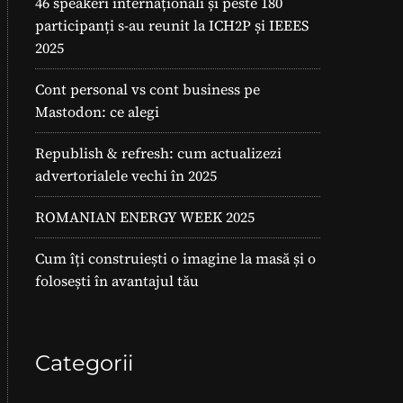
46 speakeri internaționali și peste 180
participanți s-au reunit la ICH2P și IEEES
2025
Cont personal vs cont business pe
Mastodon: ce alegi
Republish & refresh: cum actualizezi
advertorialele vechi în 2025
ROMANIAN ENERGY WEEK 2025
Cum îți construiești o imagine la masă și o
folosești în avantajul tău
Categorii