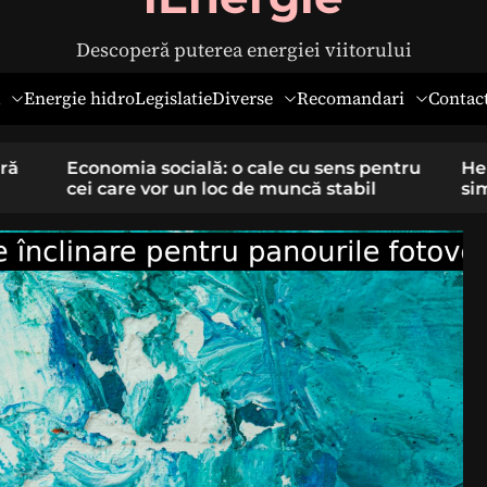
Descoperă puterea energiei viitorului
Diverse
Recomandari
Energie hidro
Legislatie
Contac
pentru
Hernia ombilicală la adulți: cauze,
il
simptome și tratament chirurgical