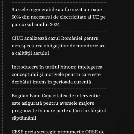
Sursele regenerabile au furnizat aproape
50% din necesarul de electricitate al UE pe
parcursul anului 2024
CJUE analizează cazul României pentru
nerespectarea obligațiilor de monitorizare
a calității aerului
Introducere în tariful binom: înțelegerea
conceptului și motivele pentru care este
dezbătut intens în perioada curentă
Bogdan Ivan: Capacitatea de intervenție
este asigurată pentru aversele majore
prognozate în mare parte a ţării la sfârșitul
săptămânii
Pan
CESE preia strategic propunerile ORSE de