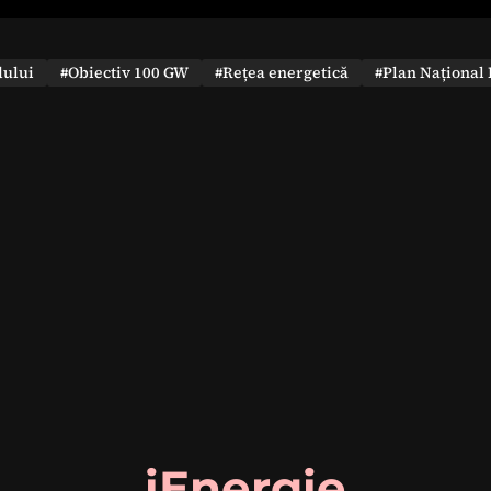
dului
#Obiectiv 100 GW
#Rețea energetică
#Plan Național 
iEnergie