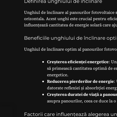
Definirea unghiului de înclinare
Unghiul de înclinare al panourilor fotovoltaice 
orizontala. Acest unghi este crucial pentru efici
influențează cantitatea de energie solară care a
Beneficiile unghiului de înclinare opt
Unghiul de înclinare optim al panourilor fotovol
Creșterea eficienței energetice
: Un
să primească cantitatea optimă de ene
energetice.
Reducerea pierderilor de energie
:
datorate reflexiei și absorbției energ
Creșterea duratei de viață a panour
asupra panourilor, ceea ce duce la o 
Factorii care influențează alegerea un