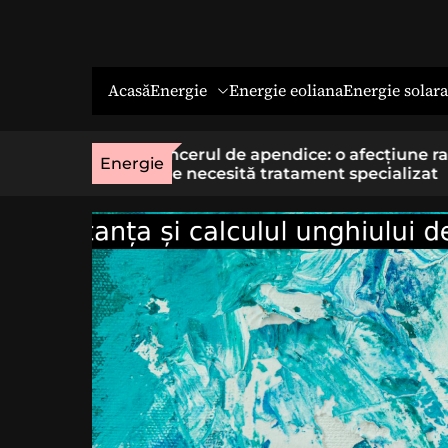
Energie
Energie solara
Acasă
Energie eoliana
o afecțiune rară
Economia socială: o cale cu sens 
Energie
t specializat
cei care vor un loc de muncă stab