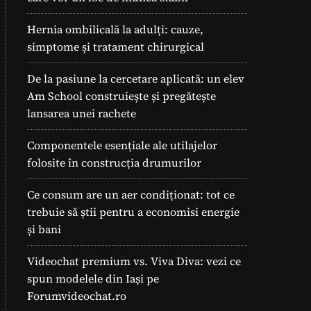
Hernia ombilicală la adulți: cauze,
simptome și tratament chirurgical
De la pasiune la cercetare aplicată: un elev
Am School construiește și pregătește
lansarea unei rachete
Componentele esențiale ale utilajelor
folosite în construcția drumurilor
Ce consum are un aer condiționat: tot ce
trebuie să știi pentru a economisi energie
și bani
Videochat premium vs. Viva Diva: vezi ce
spun modelele din Iași pe
Forumvideochat.ro