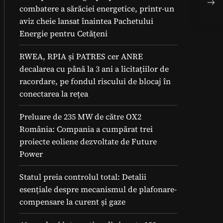
Mar
combatere a sărăciei energetice, printr-un
Reg
aviz cheie lansat înaintea Pachetului
Energie pentru Cetățeni
RWEA, RPIA și PATRES cer ANRE
decalarea cu până la 3 ani a licitațiilor de
racordare, pe fondul riscului de blocaj în
conectarea la rețea
Preluare de 235 MW de către OX2
România: Compania a cumpărat trei
proiecte eoliene dezvoltate de Future
Power
Statul preia controlul total: Detalii
esențiale despre mecanismul de plafonare-
compensare la curent și gaze