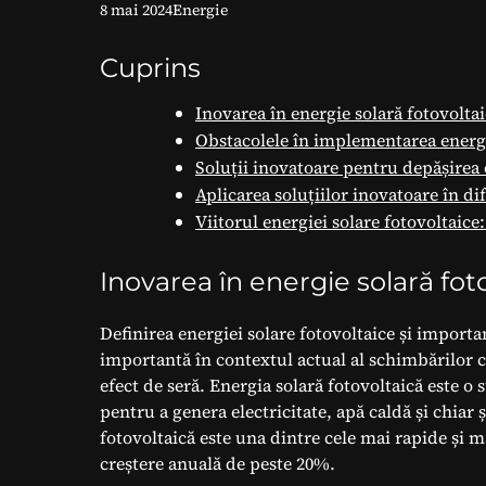
8 mai 2024
Energie
Cuprins
Inovarea în energie solară fotovoltai
Obstacolele în implementarea energi
Soluții inovatoare pentru depășirea 
Aplicarea soluțiilor inovatoare în di
Viitorul energiei solare fotovoltaice
Inovarea în energie solară foto
Definirea energiei solare fotovoltaice și import
importantă în contextul actual al schimbărilor cl
efect de seră. Energia solară fotovoltaică este o 
pentru a genera electricitate, apă caldă și chiar ș
fotovoltaică este una dintre cele mai rapide și m
creștere anuală de peste 20%.