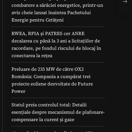
O N
combatere a sărăciei energetice, printr-un
Ene
aviz cheie lansat înaintea Pachetului
Energie pentru Cetățeni
RWEA, RPIA și PATRES cer ANRE
decalarea cu până la 3 ani a licitațiilor de
racordare, pe fondul riscului de blocaj în
conectarea la rețea
Preluare de 235 MW de către OX2
România: Compania a cumpărat trei
proiecte eoliene dezvoltate de Future
Power
Statul preia controlul total: Detalii
esențiale despre mecanismul de plafonare-
compensare la curent și gaze