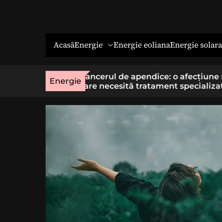
Energie
Energie solara
Acasă
Energie eoliana
o afecțiune rară
Economia socială: o cale cu sens
Energie
t specializat
cei care vor un loc de muncă stab