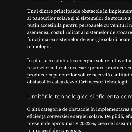
Unul dintre principalele obstacole în implementar
al panourilor solare și al sistemelor de stocare a
puțin accesibilă pentru persoanele cu venituri m
asemenea, costul ridicat al sistemelor de stocar
funcționarea sistemelor de energie solară poate 
tehnologii.
În plus, accesibilitatea energiei solare fotovoltai
resurselor naturale necesare pentru producerea 
producerea panourilor solare necesită cantități ma
obstacol în calea dezvoltării acestei tehnologii.
Limitările tehnologice și eficiența con
O altă categorie de obstacole în implementarea en
eficiența conversiei energiei solare. De pildă, efi
prezent de aproximativ 20-22%, ceea ce înseamnă 
în procesul de conversie.