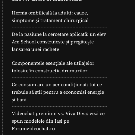
Hernia ombilicală la adulți: cauze,
simptome și tratament chirurgical
De la pasiune la cercetare aplicată: un elev
Am School construiește și pregătește
lansarea unei rachete
Componentele esențiale ale utilajelor
folosite în construcția drumurilor
Ce consum are un aer condiționat: tot ce
trebuie să știi pentru a economisi energie
și bani
Videochat premium vs. Viva Diva: vezi ce
spun modelele din Iași pe
Forumvideochat.ro