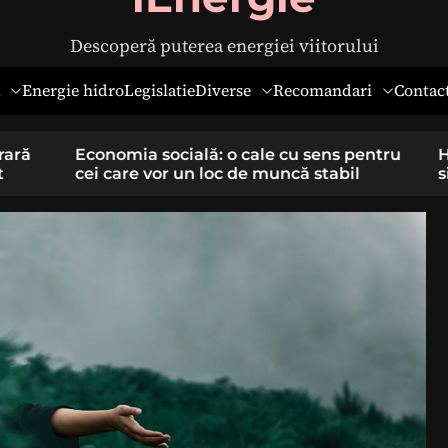
Descoperă puterea energiei viitorului
Diverse
Recomandari
Energie hidro
Legislatie
Contac
 pentru
Hernia ombilicală la adulți: cauze,
il
simptome și tratament chirurgical