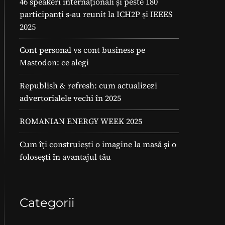
46 speakeri internaționali și peste 180
participanți s-au reunit la ICH2P și IEEES
2025
Cont personal vs cont business pe
Mastodon: ce alegi
Republish & refresh: cum actualizezi
advertorialele vechi în 2025
ROMANIAN ENERGY WEEK 2025
Cum îți construiești o imagine la masă și o
folosești în avantajul tău
Categorii