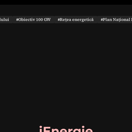
dului
#Obiectiv 100 GW
#Rețea energetică
#Plan Național 
iEnergie