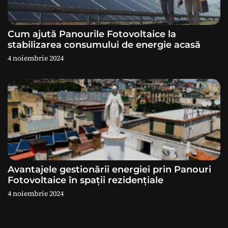
l
e
Cum ajută Panourile Fotovoltaice la
stabilizarea consumului de energie acasă
4 noiembrie 2024
Avantajele gestionării energiei prin Panouri
Fotovoltaice în spații rezidențiale
4 noiembrie 2024