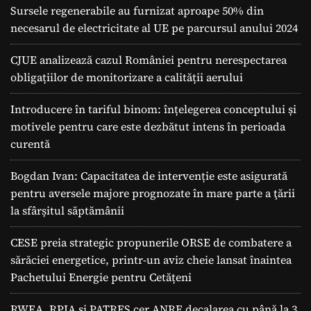
Sursele regenerabile au furnizat aproape 50% din
necesarul de electricitate al UE pe parcursul anului 2024
CJUE analizează cazul României pentru nerespectarea
obligațiilor de monitorizare a calității aerului
Introducere în tariful binom: înțelegerea conceptului și
motivele pentru care este dezbătut intens în perioada
curentă
Bogdan Ivan: Capacitatea de intervenție este asigurată
pentru aversele majore prognozate în mare parte a ţării
la sfârșitul săptămânii
CESE preia strategic propunerile ORSE de combatere a
sărăciei energetice, printr-un aviz cheie lansat înaintea
Pachetului Energie pentru Cetățeni
RWEA, RPIA și PATRES cer ANRE decalarea cu până la 3