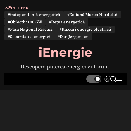
S
IN TREND
k
#independență energetică
#Eoliană Marea Nordului
i
#Obiectiv 100 GW
#Rețea energetică
p
#Plan Național Riscuri
#Riscuri energie electrică
t
#Securitatea energiei
#Dan Jørgensen
o
c
iEnergie
o
n
Descoperă puterea energiei viitorului
t
e
S
S
M
n
w
e
e
t
i
a
n
t
r
u
c
c
h
h
c
o
l