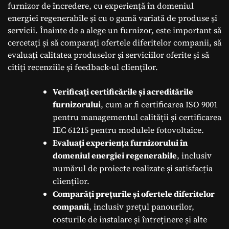
furnizor de încredere, cu experiență în domeniul
energiei regenerabile și cu o gamă variată de produse și
servicii. Înainte de a alege un furnizor, este important să
cercetați și să comparați ofertele diferitelor companii, să
evaluați calitatea produselor și serviciilor oferite și să
citiți recenziile și feedback-ul clienților.
Verificați certificările și acreditările
furnizorului
, cum ar fi certificarea ISO 9001
pentru managementul calității și certificarea
IEC 61215 pentru modulele fotovoltaice.
Evaluați experiența furnizorului în
domeniul energiei regenerabile
, inclusiv
numărul de proiecte realizate și satisfacția
clienților.
Comparăți prețurile și ofertele diferitelor
companii
, inclusiv prețul panourilor,
costurile de instalare și întreținere și alte