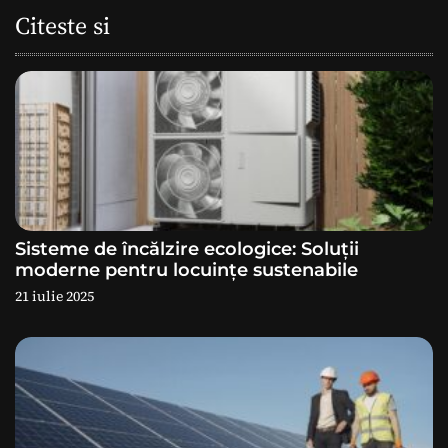
a
Citeste si
r
e
î
n
a
Sisteme de încălzire ecologice: Soluții
r
moderne pentru locuințe sustenabile
21 iulie 2025
t
i
c
o