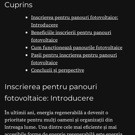
pentru o energie
Cuprins
curată.
Inscrierea pentru panouri fotovoltaice:
Introducere
Beneficiile inscrierii pentru panouri
fotovoltaice
Cum funcționează panourile fotovoltaice
Pașii pentru inscrierea pentru panouri
fotovoltaice
Concluzii și perspective
Inscrierea pentru panouri
fotovoltaice: Introducere
În ultimii ani, energia regenerabilă a devenit o
prioritate pentru mulți oameni și organizații din
întreaga lume. Una dintre cele mai eficiente și mai
accesibile forme de energie regenerabilă este energia