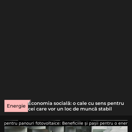
o
r
m
o
d
e
une rară
Economia socială: o cale cu sens pentru
Energie
lizat
cei care vor un loc de muncă stabil