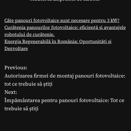
Câte panouri fotovoltaice sunt necesare pentru 3 kW?
Curățenia panourilor fotovoltaice: eficiență și avantajele
robotului de curățenie.
Energia Regenerabilă în România: Oportunități și
Dezvoltare
Previous:
N
Autorizarea firmei de montaj panouri fotovoltaice:
a
tot ce trebuie să știți
Next:
v
Împământarea pentru panouri fotovoltaice: Tot ce
i
trebuie să știți
g