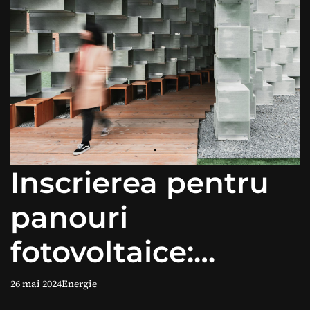
Inscrierea pentru
panouri
fotovoltaice:
Beneficiile și pașii
26 mai 2024
Energie