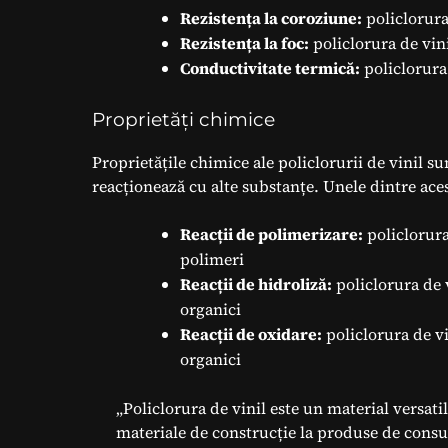
Rezistența la coroziune:
policlorura 
Rezistența la foc:
policlorura de vini
Conductivitate termică:
policlorura
Proprietăți chimice
Proprietățile chimice ale policlorurii de vinil 
reacționează cu alte substanțe. Unele dintre aces
Reacții de polimerizare:
policlorura
polimeri
Reacții de hidroliză:
policlorura de 
organici
Reacții de oxidare:
policlorura de v
organici
„Policlorura de vinil este un material versatil ș
materiale de construcție la produse de cons