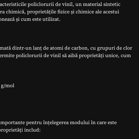
cteristicile policlorurii de vinil, un material sintetic
ra chimică, proprietățile fizice și chimice ale acestui
nează și cum este utilizat.
ormată dintr-un lanț de atomi de carbon, cu grupuri de clor
ermite policlorurii de vinil să aibă proprietăți unice, cum
0 g/mol
nt importante pentru înțelegerea modului în care este
proprietăți includ: