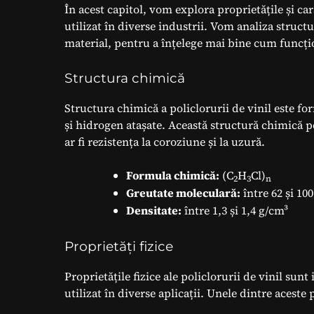
În acest capitol, vom explora proprietățile și cara
utilizat în diverse industrii. Vom analiza structu
material, pentru a înțelege mai bine cum funcțio
Structura chimică
Structura chimică a policlorurii de vinil este f
și hidrogen atașate. Această structură chimică p
ar fi rezistența la coroziune și la uzură.
Formula chimică:
(C
H
Cl)
2
3
n
Greutate moleculară:
între 62 și 10
Densitate:
între 1,3 și 1,4 g/cm³
Proprietăți fizice
Proprietățile fizice ale policlorurii de vinil su
utilizat în diverse aplicații. Unele dintre aceste 