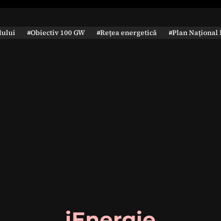
dului
#Obiectiv 100 GW
#Rețea energetică
#Plan Național 
iEnergie