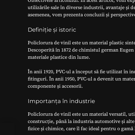
Obiectivele articolului: În acest articol, vom expl
utilizările sale în diverse industrii, avantaje ș
asemenea, vom prezenta concluzii și perspective 
Definiție și istoric
Policlorura de vinil este un material plastic sint
Descoperită în 1872 de chimistul german Eugen 
materiale plastice din lume.
În anii 1920, PVC-ul a început să fie utilizat în i
fitinguri. În anii 1950, PVC-ul a devenit un mat
componente și accesorii.
Importanța în industrie
Policlorura de vinil este un material versatil, uti
construcție, până la industria automotive și alte
fizice și chimice, care îl fac ideal pentru o gamă 
 și