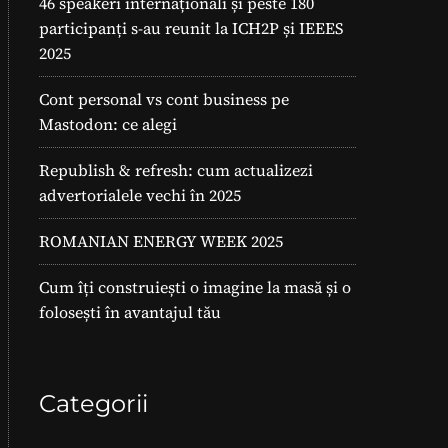
46 speakeri internaționali și peste 180
participanți s-au reunit la ICH2P și IEEES
2025
Cont personal vs cont business pe
Mastodon: ce alegi
Republish & refresh: cum actualizezi
advertorialele vechi în 2025
ROMANIAN ENERGY WEEK 2025
Cum îți construiești o imagine la masă și o
folosești în avantajul tău
Categorii