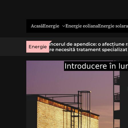
Energie
Energie solara
Acasă
Energie eoliana
o afecțiune rară
Economia socială: o cale cu sens 
Energie
t specializat
cei care vor un loc de muncă stab