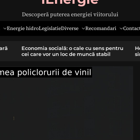
Descoperă puterea energiei viitorului
Diverse
Recomandari
Energie hidro
Legislatie
Contac
pentru
Hernia ombilicală la adulți: cauze,
il
simptome și tratament chirurgical