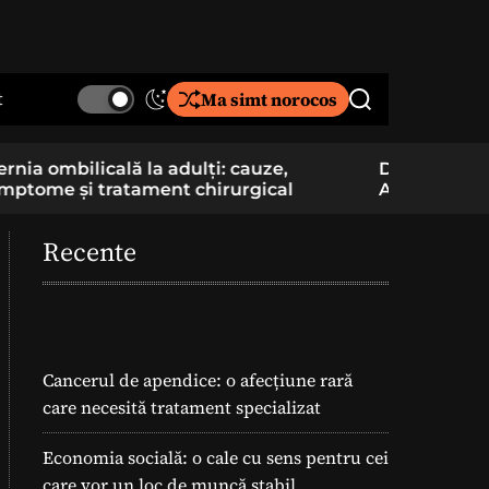
t
Ma simt norocos
S
S
w
e
i
a
De la pasiune la cercetare aplicată: un elev
Component
t
r
Am School construiește și pregătește
folosite î
c
c
lansarea unei rachete
h
h
c
Recente
o
l
o
r
m
o
Cancerul de apendice: o afecțiune rară
d
care necesită tratament specializat
e
Economia socială: o cale cu sens pentru cei
care vor un loc de muncă stabil