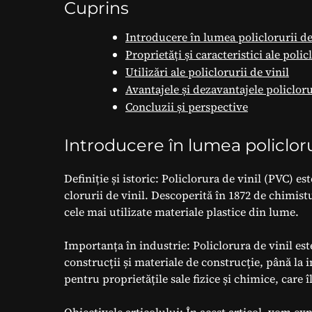
Cuprins
Introducere în lumea policlorurii de
Proprietăți și caracteristici ale polic
Utilizări ale policlorurii de vinil
Avantajele și dezavantajele policloru
Concluzii și perspective
Introducere în lumea policlorur
Definiție și istoric: Policlorura de vinil (PVC) e
clorurii de vinil. Descoperită în 1872 de chimi
cele mai utilizate materiale plastice din lume.
Importanța în industrie: Policlorura de vinil este
construcții și materiale de construcție, până la 
pentru proprietățile sale fizice și chimice, care î