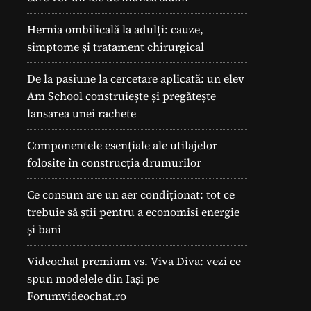
Hernia ombilicală la adulți: cauze,
simptome și tratament chirurgical
De la pasiune la cercetare aplicată: un elev
Am School construiește și pregătește
lansarea unei rachete
Componentele esențiale ale utilajelor
folosite în construcția drumurilor
Ce consum are un aer condiționat: tot ce
trebuie să știi pentru a economisi energie
și bani
Videochat premium vs. Viva Diva: vezi ce
spun modelele din Iași pe
Forumvideochat.ro