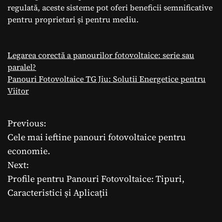
regulată, aceste sisteme pot oferi beneficii semnificative
pentru proprietari și pentru mediu.
Legarea corectă a panourilor fotovoltaice: serie sau
paralel?
Panouri Fotovoltaice TG Jiu: Solutii Energetice pentru
Viitor
Previous:
N
Cele mai ieftine panouri fotovoltaice pentru
a
economie.
Next:
v
Profile pentru Panouri Fotovoltaice: Tipuri,
i
Caracteristici și Aplicații
g