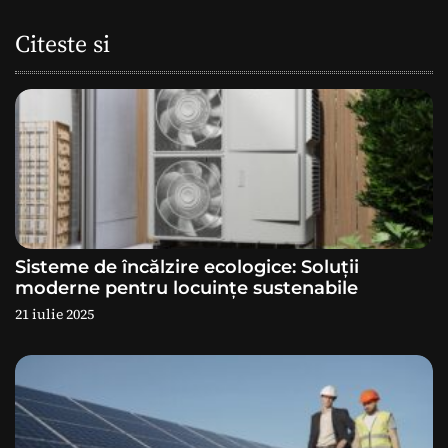
a
Citeste si
r
e
î
n
a
Sisteme de încălzire ecologice: Soluții
r
moderne pentru locuințe sustenabile
21 iulie 2025
t
i
c