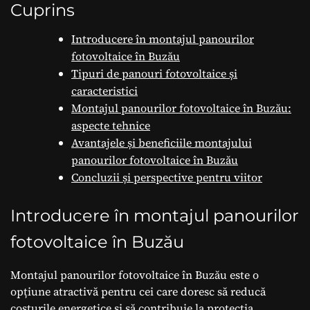
avantaje.
Cuprins
Introducere în montajul panourilor
fotovoltaice în Buzău
Tipuri de panouri fotovoltaice și
caracteristici
Montajul panourilor fotovoltaice în Buzău:
aspecte tehnice
Avantajele și beneficiile montajului
panourilor fotovoltaice în Buzău
Concluzii și perspective pentru viitor
Introducere în montajul panourilor
fotovoltaice în Buzău
Montajul panourilor fotovoltaice în Buzău este o
opțiune atractivă pentru cei care doresc să reducă
costurile energetice și să contribuie la protecția