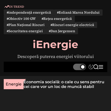
S
IN TREND
k
#independență energetică
#Eoliană Marea Nordului
i
#Obiectiv 100 GW
#Rețea energetică
p
#Plan Național Riscuri
#Riscuri energie electrică
t
#Securitatea energiei
#Dan Jørgensen
o
c
iEnergie
o
n
Descoperă puterea energiei viitorului
t
e
S
S
M
n
w
e
e
t
i
a
n
une rară
Economia socială: o cale cu sens pentru
t
r
u
Energie
lizat
cei care vor un loc de muncă stabil
c
c
h
h
c
o
l