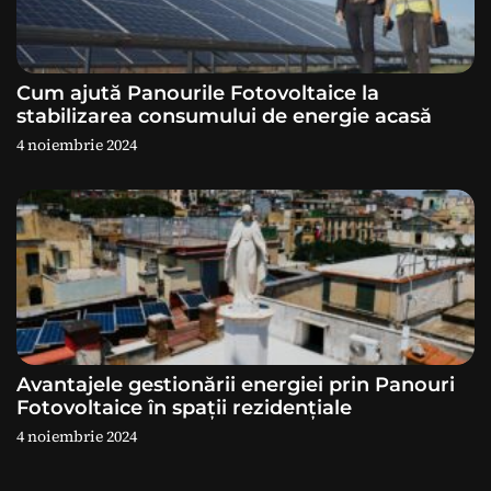
o
l
e
Cum ajută Panourile Fotovoltaice la
stabilizarea consumului de energie acasă
4 noiembrie 2024
Avantajele gestionării energiei prin Panouri
Fotovoltaice în spații rezidențiale
4 noiembrie 2024