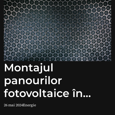
Montajul
panourilor
fotovoltaice în
Buzău: beneficii și
26 mai 2024
Energie