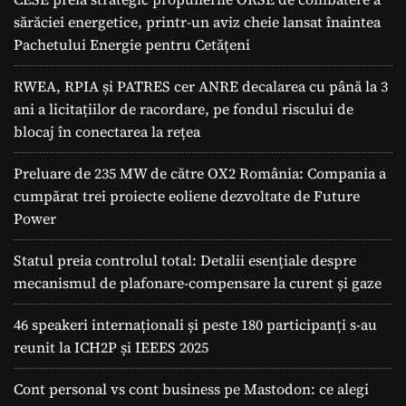
sărăciei energetice, printr-un aviz cheie lansat înaintea
Pachetului Energie pentru Cetățeni
RWEA, RPIA și PATRES cer ANRE decalarea cu până la 3
ani a licitațiilor de racordare, pe fondul riscului de
blocaj în conectarea la rețea
Preluare de 235 MW de către OX2 România: Compania a
cumpărat trei proiecte eoliene dezvoltate de Future
Power
Statul preia controlul total: Detalii esențiale despre
mecanismul de plafonare-compensare la curent și gaze
46 speakeri internaționali și peste 180 participanți s-au
reunit la ICH2P și IEEES 2025
Cont personal vs cont business pe Mastodon: ce alegi