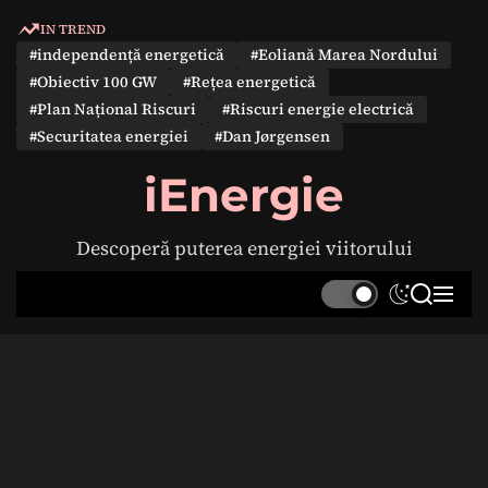
S
IN TREND
k
#independență energetică
#Eoliană Marea Nordului
i
#Obiectiv 100 GW
#Rețea energetică
p
#Plan Național Riscuri
#Riscuri energie electrică
t
#Securitatea energiei
#Dan Jørgensen
o
c
iEnergie
o
n
Descoperă puterea energiei viitorului
t
e
S
S
M
n
w
e
e
t
i
a
n
t
r
u
c
c
h
h
c
o
l