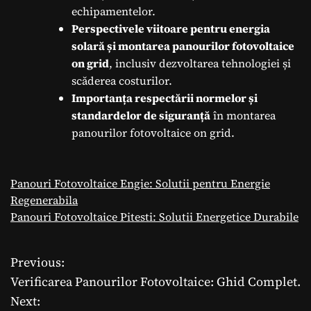
echipamentelor.
Perspectivele viitoare pentru energia
solară și montarea panourilor fotovoltaice
on grid
, inclusiv dezvoltarea tehnologiei și
scăderea costurilor.
Importanța respectării normelor și
standardelor de siguranță
în montarea
panourilor fotovoltaice on grid.
Panouri Fotovoltaice Engie: Solutii pentru Energie
Regenerabila
Panouri Fotovoltaice Pitesti: Solutii Energetice Durabile
Previous:
N
Verificarea Panourilor Fotovoltaice: Ghid Complet.
a
Next: