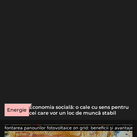
o
r
m
o
d
e
une rară
Economia socială: o cale cu sens pentru
Energie
lizat
cei care vor un loc de muncă stabil