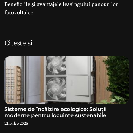
Beneficiile și avantajele leasingului panourilor
v
fotovoltaice
i
g
Citeste si
a
r
e
î
n
a
Sisteme de încălzire ecologice: Soluții
moderne pentru locuințe sustenabile
r
21 iulie 2025