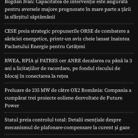
Bogdan Ivan: Capacitatea de intervenție este asigurată
pentru aversele majore prognozate în mare parte a ţării
la sfârșitul săptămânii
CESE preia strategic propunerile ORSE de combatere a
sărăciei energetice, printr-un aviz cheie lansat înaintea
Pachetului Energie pentru Cetățeni
RWEA, RPIA și PATRES cer ANRE decalarea cu până la 3
ani a licitațiilor de racordare, pe fondul riscului de
blocaj în conectarea la rețea
Preluare de 235 MW de către OX2 România: Compania a
cumpărat trei proiecte eoliene dezvoltate de Future
Power
Statul preia controlul total: Detalii esențiale despre
mecanismul de plafonare-compensare la curent și gaze