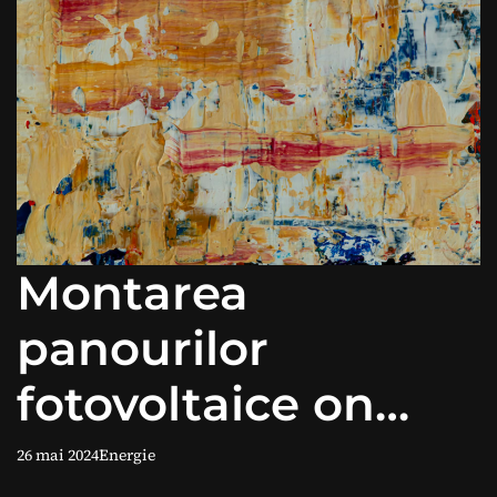
Montarea
panourilor
fotovoltaice on
grid: beneficii și
26 mai 2024
Energie