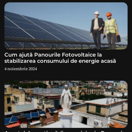
t
i
c
o
l
Cum ajută Panourile Fotovoltaice la
stabilizarea consumului de energie acasă
e
4 noiembrie 2024