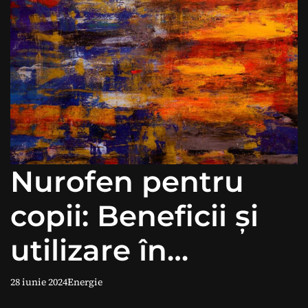
Nurofen pentru
copii: Beneficii și
utilizare în
siguranță
28 iunie 2024
Energie