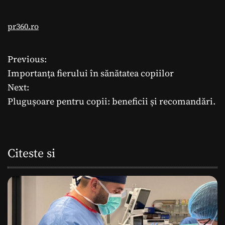
pr360.ro
Previous:
N
Importanța fierului în sănătatea copiilor
a
Next:
Plugușoare pentru copii: beneficii și recomandări.
v
i
g
Citeste si
a
r
e