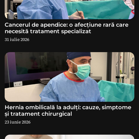
î
n
Cancerul de apendice: o afecțiune rară care
a
necesită tratament specializat
31 iulie 2026
r
t
i
c
o
Hernia ombilicală la adulți: cauze, simptome
l
și tratament chirurgical
23 iunie 2026
e