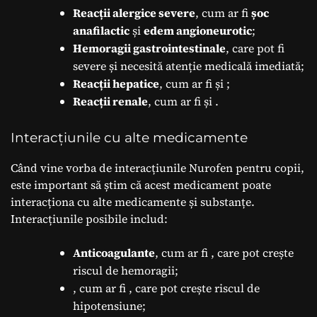
Reacții alergice severe
, cum ar fi
șoc
anafilactic
și
edem angioneurotic
;
Hemoragii gastrointestinale
, care pot fi
severe și necesită atenție medicală imediată;
Reacții hepatice
, cum ar fi
și
;
Reacții renale
, cum ar fi
și
.
Interacțiunile cu alte medicamente
Când vine vorba de interacțiunile Nurofen pentru copii,
este important să știm că acest medicament poate
interacționa cu alte medicamente și substanțe.
Interacțiunile posibile includ:
Anticoagulante
, cum ar fi
, care pot crește
riscul de hemoragii;
, cum ar fi
, care pot crește riscul de
hipotensiune;