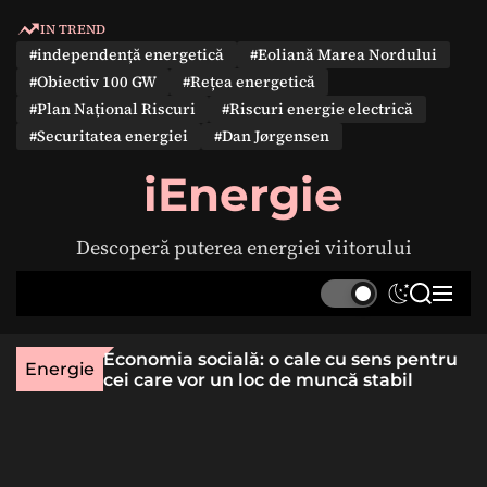
S
IN TREND
k
#independență energetică
#Eoliană Marea Nordului
i
#Obiectiv 100 GW
#Rețea energetică
p
#Plan Național Riscuri
#Riscuri energie electrică
t
#Securitatea energiei
#Dan Jørgensen
o
c
iEnergie
o
n
Descoperă puterea energiei viitorului
t
e
S
S
M
n
w
e
e
t
i
a
n
une rară
Economia socială: o cale cu sens pentru
t
r
u
Energie
lizat
cei care vor un loc de muncă stabil
c
c
h
h
c
o
l