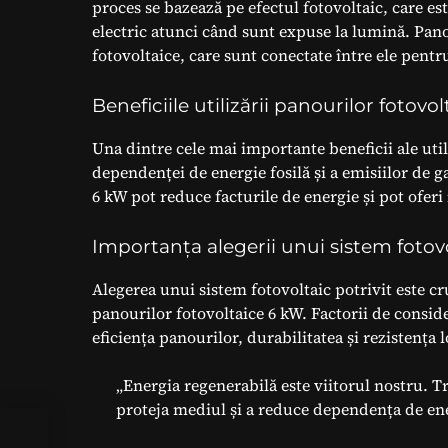
proces se bazează pe efectul fotovoltaic, care e
electric atunci când sunt expuse la lumină. Pan
fotovoltaice, care sunt conectate între ele pentr
Beneficiile utilizării panourilor fotovo
Una dintre cele mai importante beneficii ale uti
dependenței de energie fosilă și a emisiilor de 
6 kW pot reduce facturile de energie și pot ofer
Importanța alegerii unui sistem fotovo
Alegerea unui sistem fotovoltaic potrivit este cru
panourilor fotovoltaice 6 kW. Factorii de conside
eficiența panourilor, durabilitatea și rezistența 
„Energia regenerabilă este viitorul nostru. 
proteja mediul și a reduce dependența de ener