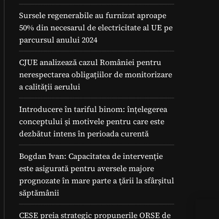
Sursele regenerabile au furnizat aproape
50% din necesarul de electricitate al UE pe
parcursul anului 2024
CJUE analizează cazul României pentru
nerespectarea obligațiilor de monitorizare
a calității aerului
Introducere în tariful binom: înțelegerea
conceptului și motivele pentru care este
dezbătut intens în perioada curentă
Bogdan Ivan: Capacitatea de intervenție
este asigurată pentru aversele majore
prognozate în mare parte a ţării la sfârșitul
săptămânii
CESE preia strategic propunerile ORSE de
Pan