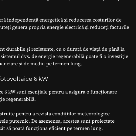
feră independență energetică și reducerea costurilor de
teți genera propria energie electrică și reduceți facturile
nt durabile și rezistente, cu o durată de viață de până la
sistemul dvs. de energie regenerabilă poate fi o investiție
inanciare și de mediu pe termen lung.
 fotovoltaice 6 kW
ce 6 kW sunt esențiale pentru a asigura o funcționare
gie regenerabilă.
struite pentru a rezista condițiilor meteorologice
arele puternic. De asemenea, acestea sunt proiectate
ncât să poată funcționa eficient pe termen lung.