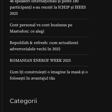
46 speakeri internaționali și peste 180
participanți s-au reunit la ICH2P și IEEES
2025
Cont personal vs cont business pe
Mastodon: ce alegi
Republish & refresh: cum actualizezi
advertorialele vechi în 2025
ROMANIAN ENERGY WEEK 2025
Cum îți construiești o imagine la masă și o
folosești în avantajul tău
Categorii