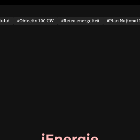
dului
#Obiectiv 100 GW
#Rețea energetică
#Plan Național 
iEnergie