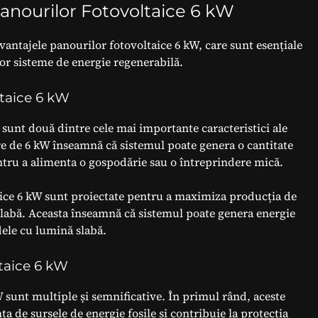
 Panourilor Fotovoltaice 6 kW
avantajele panourilor fotovoltaice 6 kW, care sunt esențiale
stor sisteme de energie regenerabilă.
ltaice 6 kW
 sunt două dintre cele mai importante caracteristici ale
re de 6 kW înseamnă că sistemul poate genera o cantitate
entru a alimenta o gospodărie sau o întreprindere mică.
taice 6 kW sunt proiectate pentru a maximiza producția de
ă slabă. Aceasta înseamnă că sistemul poate genera energie
adele cu lumină slabă.
ltaice 6 kW
W sunt multiple și semnificative. În primul rând, aceste
 de sursele de energie fosile și contribuie la protecția