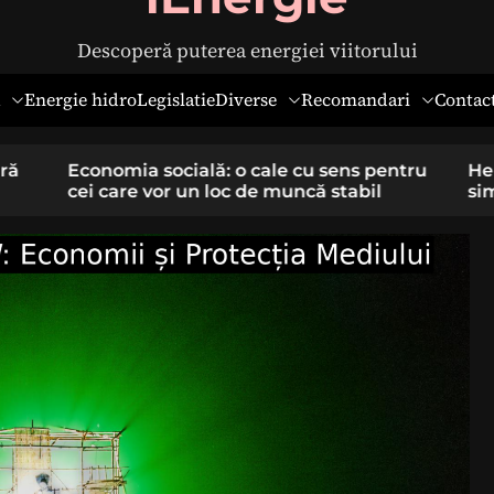
Descoperă puterea energiei viitorului
Diverse
Recomandari
Energie hidro
Legislatie
Contac
pentru
Hernia ombilicală la adulți: cauze,
il
simptome și tratament chirurgical