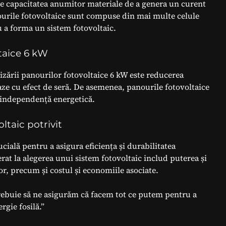
ste capacitatea anumitor materiale de a genera un curent
ourile fotovoltaice sunt compuse din mai multe celule
u a forma un sistem fotovoltaic.
ltaice 6 kW
lizării panourilor fotovoltaice 6 kW este reducerea
gaze cu efect de seră. De asemenea, panourile fotovoltaice
i independență energetică.
ltaic potrivit
cială pentru a asigura eficiența și durabilitatea
rat la alegerea unui sistem fotovoltaic includ puterea și
lor, precum și costul și economiile asociate.
Trebuie să ne asigurăm că facem tot ce putem pentru a
gie fosilă.”