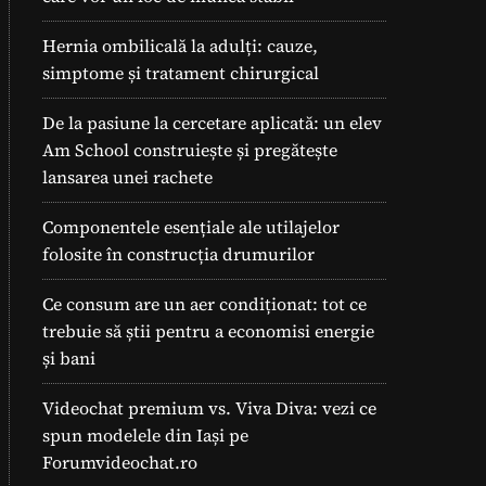
Hernia ombilicală la adulți: cauze,
simptome și tratament chirurgical
De la pasiune la cercetare aplicată: un elev
Am School construiește și pregătește
lansarea unei rachete
Componentele esențiale ale utilajelor
folosite în construcția drumurilor
Ce consum are un aer condiționat: tot ce
trebuie să știi pentru a economisi energie
și bani
Videochat premium vs. Viva Diva: vezi ce
spun modelele din Iași pe
Forumvideochat.ro