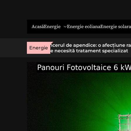
Energie
Energie solara
Acasă
Energie eoliana
o afecțiune rară
Economia socială: o cale cu sens 
Energie
t specializat
cei care vor un loc de muncă stab