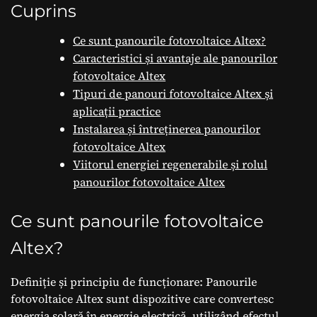
pentru Viitor.
Cuprins
Ce sunt panourile fotovoltaice Altex?
Caracteristici și avantaje ale panourilor
fotovoltaice Altex
Tipuri de panouri fotovoltaice Altex și
aplicații practice
Instalarea și întreținerea panourilor
fotovoltaice Altex
Viitorul energiei regenerabile și rolul
panourilor fotovoltaice Altex
Ce sunt panourile fotovoltaice
Altex?
Definiție și principiu de funcționare: Panourile
fotovoltaice Altex sunt dispozitive care convertesc
energia solară în energie electrică, utilizând efectul