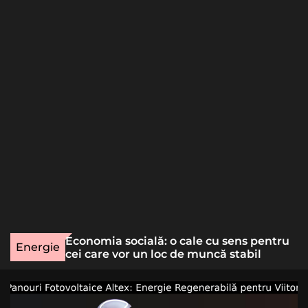
o
r
m
o
d
e
une rară
Economia socială: o cale cu sens pentru
Energie
lizat
cei care vor un loc de muncă stabil