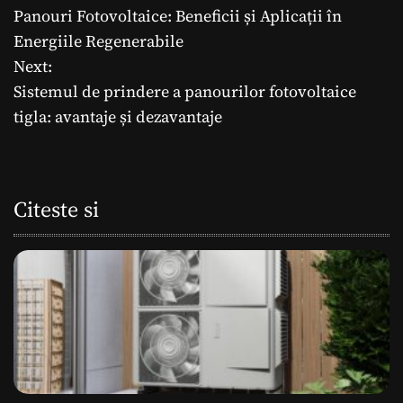
Panouri Fotovoltaice: Beneficii și Aplicații în
a
Energiile Regenerabile
Next:
v
Sistemul de prindere a panourilor fotovoltaice
i
tigla: avantaje și dezavantaje
g
a
Citeste si
r
e
î
n
a