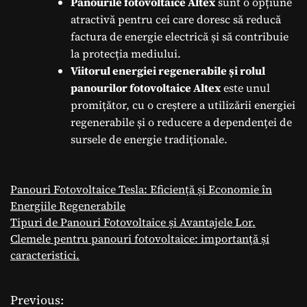
Panourile fotovoltaice Altex
sunt o opțiune
atractivă pentru cei care doresc să reducă
factura de energie electrică și să contribuie
la protecția mediului.
Viitorul energiei regenerabile și rolul
panourilor fotovoltaice Altex
este unul
promițător, cu o creștere a utilizării energiei
regenerabile și o reducere a dependenței de
sursele de energie tradiționale.
Panouri Fotovoltaice Tesla: Eficiență și Economie în
Energiile Regenerabile
Tipuri de Panouri Fotovoltaice și Avantajele Lor.
Clemele pentru panouri fotovoltaice: importanță și
caracteristici.
Previous:
N