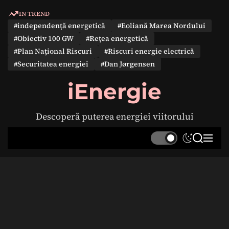
S
IN TREND
k
#independență energetică
#Eoliană Marea Nordului
i
#Obiectiv 100 GW
#Rețea energetică
p
#Plan Național Riscuri
#Riscuri energie electrică
t
#Securitatea energiei
#Dan Jørgensen
o
c
iEnergie
o
n
Descoperă puterea energiei viitorului
t
e
S
S
M
n
w
e
e
t
i
a
n
t
r
u
c
c
h
h
c
o
l