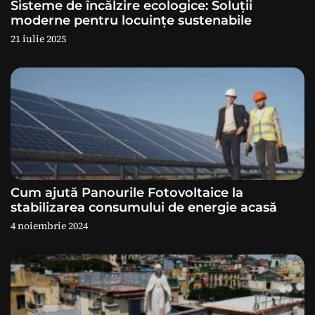
Sisteme de încălzire ecologice: Soluții
r
moderne pentru locuințe sustenabile
21 iulie 2025
t
i
c
o
l
e
Cum ajută Panourile Fotovoltaice la
stabilizarea consumului de energie acasă
4 noiembrie 2024