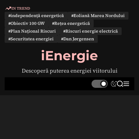
S
IN TREND
k
#independență energetică
#Eoliană Marea Nordului
i
#Obiectiv 100 GW
#Rețea energetică
p
#Plan Național Riscuri
#Riscuri energie electrică
t
#Securitatea energiei
#Dan Jørgensen
o
c
iEnergie
o
n
Descoperă puterea energiei viitorului
t
e
S
S
M
n
w
e
e
t
i
a
n
t
r
u
c
c
h
h
c
o
l