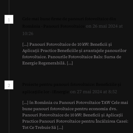
Cele mai bune firme de panouri fotovoltaice din
1
on 26 mai 2024 at
România - Panouri Fotovoltaice
10:26
[…] Panouri Fotovoltaice de 10 kW: Beneficii și
Aplicații Practice Beneficiile și avantajele panourilor
fotovoltaice. Panourile Fotovoltaice Bals: Sursa de
Energie Regenerabilă. […]
Proiecte pentru panouri fotovoltaice: Beneficiile și
2
on 27 mai 2024 at 8:52
aplicațiile lor - iEnergie
[…] în România cu Panouri Fotovoltaice TAW Cele mai
bune panouri fotovoltaice pentru economia dvs.
Panouri Fotovoltaice de 10 kW: Beneficii și Aplicații
Practice Panouri Fotovoltaice pentru Încălzirea Casei:
Tot Ce Trebuie Să […]