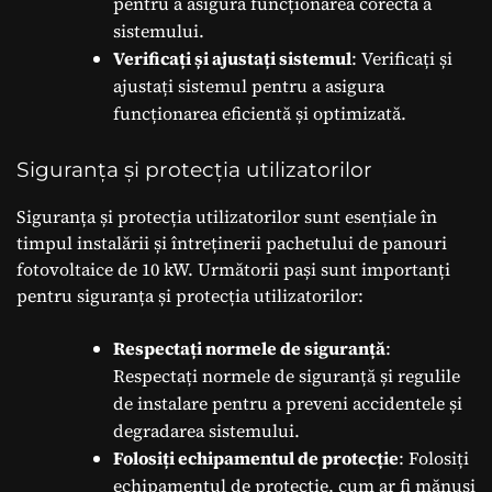
pentru a asigura funcționarea corectă a
sistemului.
Verificați și ajustați sistemul
: Verificați și
ajustați sistemul pentru a asigura
funcționarea eficientă și optimizată.
Siguranța și protecția utilizatorilor
Siguranța și protecția utilizatorilor sunt esențiale în
timpul instalării și întreținerii pachetului de panouri
fotovoltaice de 10 kW. Următorii pași sunt importanți
pentru siguranța și protecția utilizatorilor:
Respectați normele de siguranță
:
Respectați normele de siguranță și regulile
de instalare pentru a preveni accidentele și
degradarea sistemului.
Folosiți echipamentul de protecție
: Folosiți
echipamentul de protecție, cum ar fi mănuși