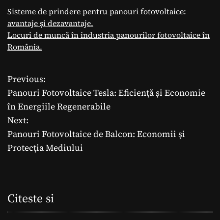
Sisteme de prindere pentru panouri fotovoltaice:
avantaje și dezavantaje.
Locuri de muncă în industria panourilor fotovoltaice în
România.
Previous:
N
Panouri Fotovoltaice Tesla: Eficiență și Economie
a
în Energiile Regenerabile
Next:
v
Panouri Fotovoltaice de Balcon: Economii și
i
Protecția Mediului
g
a
Citeste si
r