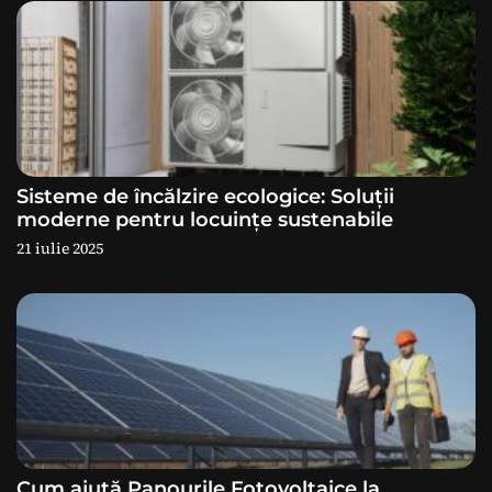
e
î
n
a
Sisteme de încălzire ecologice: Soluții
r
moderne pentru locuințe sustenabile
21 iulie 2025
t
i
c
o
l
Cum ajută Panourile Fotovoltaice la