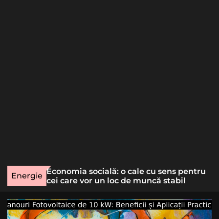
o
r
m
o
d
e
une rară
Economia socială: o cale cu sens pentru
Energie
lizat
cei care vor un loc de muncă stabil