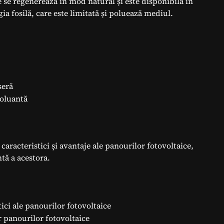
e se regenerează în mod natural și este disponibilă în
gia fosilă, care este limitată și poluează mediul.
seră
poluantă
 caracteristici și avantaje ale panourilor fotovoltaice,
tă a acestora.
ici ale panourilor fotovoltaice
r panourilor fotovoltaice