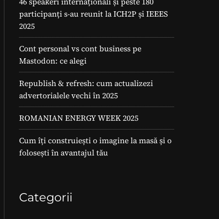
46 speakeri internaționali și peste 180
participanți s-au reunit la ICH2P și IEEES
2025
Cont personal vs cont business pe
Mastodon: ce alegi
Republish & refresh: cum actualizezi
advertorialele vechi în 2025
ROMANIAN ENERGY WEEK 2025
Cum îți construiești o imagine la masă și o
folosești în avantajul tău
Categorii