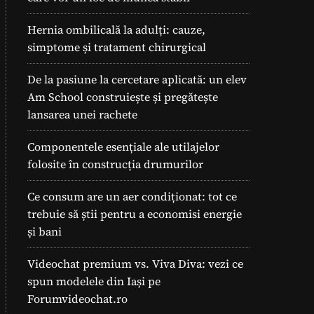
Hernia ombilicală la adulți: cauze,
simptome și tratament chirurgical
De la pasiune la cercetare aplicată: un elev
Am School construiește și pregătește
lansarea unei rachete
Componentele esențiale ale utilajelor
folosite în construcția drumurilor
Ce consum are un aer condiționat: tot ce
trebuie să știi pentru a economisi energie
și bani
Videochat premium vs. Viva Diva: vezi ce
spun modelele din Iași pe
Forumvideochat.ro