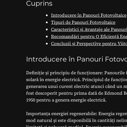
Cuprins
Introducere în Panouri Fotovoltaice
Tipuri de Panouri Fotovoltaice
Caracteristici și Avantaje ale Panour
Recomandări pentru O Eficiență Ene
Concluzii și Perspective pentru Viit
Introducere în Panouri Fotovo
Definiție și principiu de funcționare: Panourile 
solară în energie electrică. Principiul de funcțio
generarea unui curent electric atunci când un m
fost descoperit pentru prima dată de Edmond Becq
1950 pentru a genera energie electrică.
Importanța energiei regenerabile: Energia regene
mod natural și este disponibilă în cantități nelimi