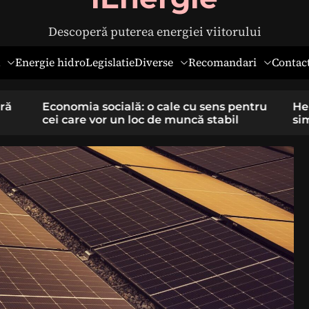
Descoperă puterea energiei viitorului
Diverse
Recomandari
Energie hidro
Legislatie
Contac
pentru
Hernia ombilicală la adulți: cauze,
il
simptome și tratament chirurgical