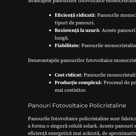
Avantajele panourilor fotovoltaice monocristali
Eficiență ridicată
: Panourile monocri
tipuri de panouri.
Rezistență la uzură
: Aceste panouri
lungă.
Fiabilitate
: Panourile monocristaline
Dezavantajele panourilor fotovoltaice monocrist
Cost ridicat
: Panourile monocristali
Producție complexă
: Procesul de p
mai costisitor.
Panouri Fotovoltaice Policristaline
Panourile fotovoltaice policristaline sunt fabrica
a forma o singură celulă solară. Aceste panouri 
eficiență energetică mai scăzută, de aproximati