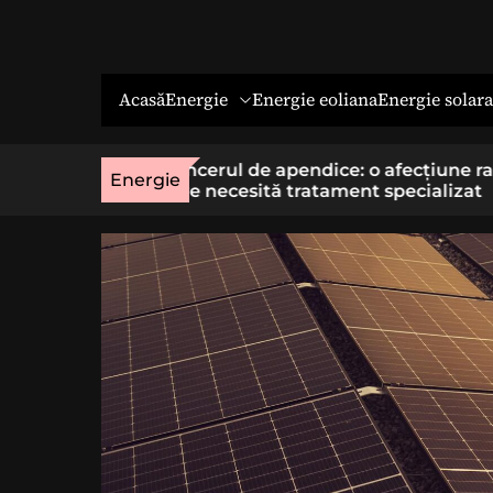
Energie
Energie solara
Acasă
Energie eoliana
o afecțiune rară
Economia socială: o cale cu sens 
Energie
t specializat
cei care vor un loc de muncă stab