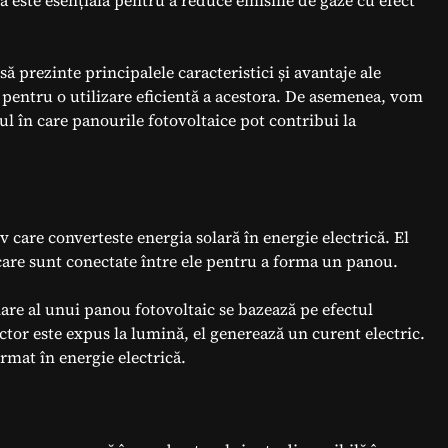
ă este esențială pentru a reduce emisiile de gaze cu efect
să prezinte principalele caracteristici și avantaje ale
pentru o utilizare eficientă a acestora. De asemenea, vom
l în care panourile fotovoltaice pot contribui la
v care converteste energia solară în energie electrică. El
care sunt conectate între ele pentru a forma un panou.
are al unui panou fotovoltaic se bazează pe efectul
tor este expus la lumină, el generează un curent electric.
ormat în energie electrică.