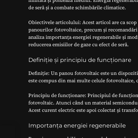
limitată și poluează mediul. Energia regenerabil
de seră și a combate schimbările climatice.
Obiectivele articolului: Acest articol are ca scop 
panourilor fotovoltaice, precum și recomandări 
analiza importanța energiei regenerabile și modu
reducerea emisiilor de gaze cu efect de seră.
Definiție și principiu de funcționare
Definiție: Un panou fotovoltaic este un dispoziti
este compus din mai multe celule fotovoltaice, 
Principiu de funcționare: Principiul de funcțion
fotovoltaic. Atunci când un material semiconduc
Acest curent electric este apoi colectat și transf
Importanța energiei regenerabile