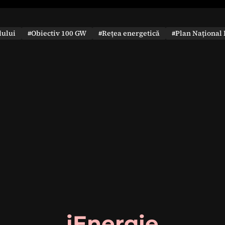
dului
#Obiectiv 100 GW
#Rețea energetică
#Plan Național 
iEnergie