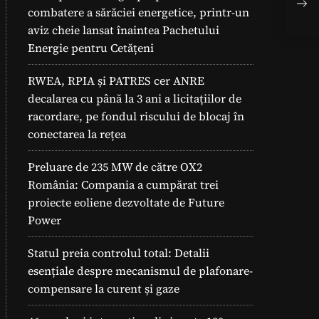
Pro
combatere a sărăciei energetice, printr-un
Pan
aviz cheie lansat înaintea Pachetului
Energie pentru Cetățeni
RWEA, RPIA și PATRES cer ANRE
decalarea cu până la 3 ani a licitațiilor de
racordare, pe fondul riscului de blocaj în
conectarea la rețea
Preluare de 235 MW de către OX2
România: Compania a cumpărat trei
proiecte eoliene dezvoltate de Future
Power
Statul preia controlul total: Detalii
esențiale despre mecanismul de plafonare-
compensare la curent și gaze