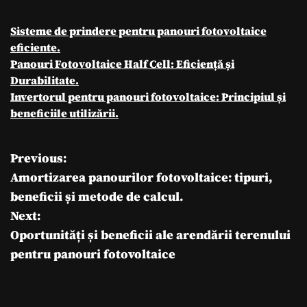
Sisteme de prindere pentru panouri fotovoltaice
eficiente.
Panouri Fotovoltaice Half Cell: Eficiență și
Durabilitate.
Invertorul pentru panouri fotovoltaice: Principiul și
beneficiile utilizării.
Previous:
N
Amortizarea panourilor fotovoltaice: tipuri,
a
beneficii și metode de calcul.
Next:
v
Oportunități și beneficii ale arendării terenului
i
pentru panouri fotovoltaice
g