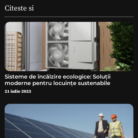
a
Citeste si
r
e
î
n
a
Sisteme de încălzire ecologice: Soluții
r
moderne pentru locuințe sustenabile
21 iulie 2025
t
i
c
o