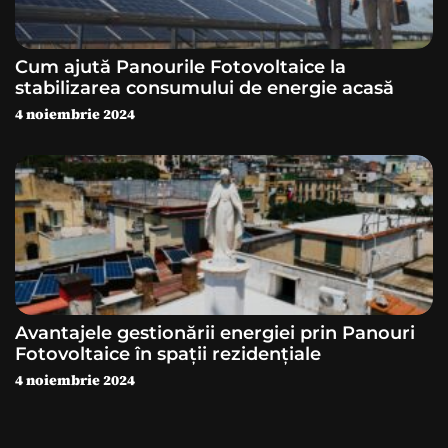
l
e
Cum ajută Panourile Fotovoltaice la
stabilizarea consumului de energie acasă
4 noiembrie 2024
Avantajele gestionării energiei prin Panouri
Fotovoltaice în spații rezidențiale
4 noiembrie 2024