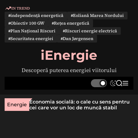
S
IN TREND
k
#independență energetică
#Eoliană Marea Nordului
i
#Obiectiv 100 GW
#Rețea energetică
p
#Plan Național Riscuri
#Riscuri energie electrică
t
#Securitatea energiei
#Dan Jørgensen
o
c
iEnergie
o
n
Descoperă puterea energiei viitorului
t
e
S
S
M
n
w
e
e
t
i
a
n
une rară
Economia socială: o cale cu sens pentru
t
r
u
Energie
lizat
cei care vor un loc de muncă stabil
c
c
h
h
c
o
l