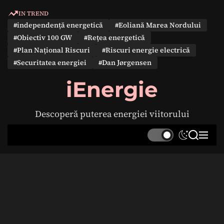
S
IN TREND
k
#independență energetică
#Eoliană Marea Nordului
i
#Obiectiv 100 GW
#Rețea energetică
p
#Plan Național Riscuri
#Riscuri energie electrică
t
#Securitatea energiei
#Dan Jørgensen
o
c
iEnergie
o
n
Descoperă puterea energiei viitorului
t
e
S
S
M
n
w
e
e
t
i
a
n
t
r
u
c
c
h
h
c
o
l