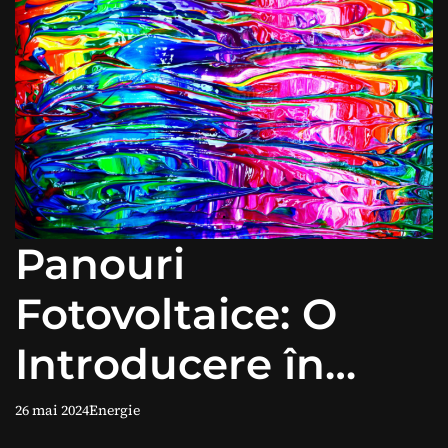
Panouri
Fotovoltaice: O
Introducere în
Lumea Energiei
26 mai 2024
Energie