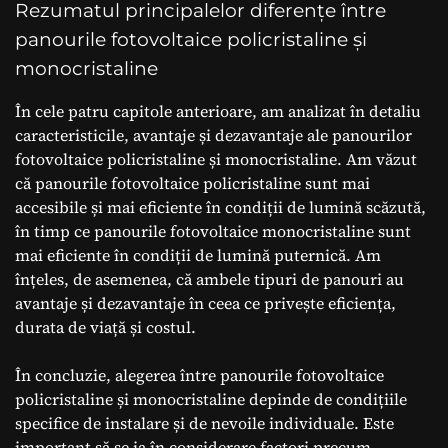
Rezumatul principalelor diferențe între
panourile fotovoltaice policristaline și
monocristaline
În cele patru capitole anterioare, am analizat în detaliu
caracteristicile, avantaje și dezavantaje ale panourilor
fotovoltaice policristaline și monocristaline. Am văzut
că panourile fotovoltaice policristaline sunt mai
accesibile și mai eficiente în condiții de lumină scăzută,
în timp ce panourile fotovoltaice monocristaline sunt
mai eficiente în condiții de lumină puternică. Am
înțeles, de asemenea, că ambele tipuri de panouri au
avantaje și dezavantaje în ceea ce privește eficiența,
durata de viață și costul.
În concluzie, alegerea între panourile fotovoltaice
policristaline și monocristaline depinde de condițiile
specifice de instalare și de nevoile individuale. Este
important să se ia în considerare factori precum