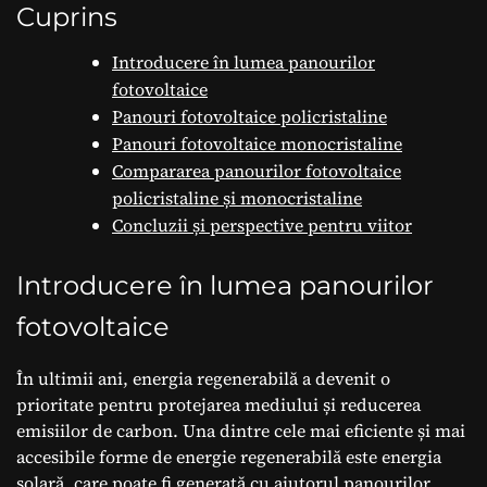
Regenerabile
Cuprins
Introducere în lumea panourilor
fotovoltaice
Panouri fotovoltaice policristaline
Panouri fotovoltaice monocristaline
Compararea panourilor fotovoltaice
policristaline și monocristaline
Concluzii și perspective pentru viitor
Introducere în lumea panourilor
fotovoltaice
În ultimii ani, energia regenerabilă a devenit o
prioritate pentru protejarea mediului și reducerea
emisiilor de carbon. Una dintre cele mai eficiente și mai
accesibile forme de energie regenerabilă este energia
solară, care poate fi generată cu ajutorul panourilor