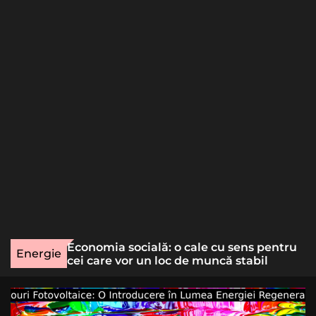
o
r
m
o
d
e
une rară
Economia socială: o cale cu sens pentru
Energie
lizat
cei care vor un loc de muncă stabil