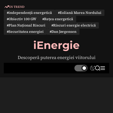
S
IN TREND
k
#independență energetică
#Eoliană Marea Nordului
i
#Obiectiv 100 GW
#Rețea energetică
p
#Plan Național Riscuri
#Riscuri energie electrică
t
#Securitatea energiei
#Dan Jørgensen
o
c
iEnergie
o
n
Descoperă puterea energiei viitorului
t
e
S
S
M
n
w
e
e
t
i
a
n
t
r
u
c
c
h
h
c
o
l