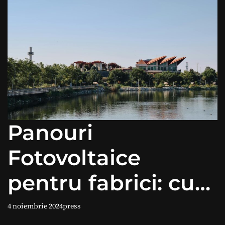
Panouri
Fotovoltaice
pentru fabrici: cum
optimizezi
4 noiembrie 2024
press