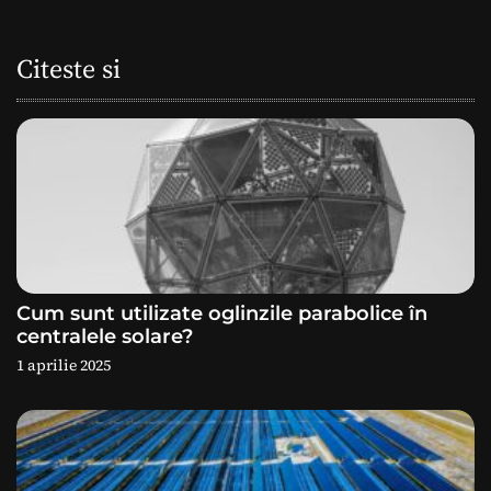
a
Citeste si
r
e
î
n
a
Cum sunt utilizate oglinzile parabolice în
r
centralele solare?
1 aprilie 2025
t
i
c