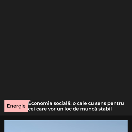
o
r
m
o
d
e
une rară
Economia socială: o cale cu sens pentru
Energie
lizat
cei care vor un loc de muncă stabil