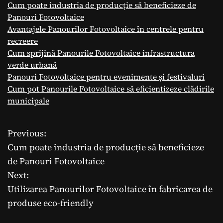
Cum poate industria de producție să beneficieze de
Panouri Fotovoltaice
Avantajele Panourilor Fotovoltaice în centrele pentru
recreere
Cum sprijină Panourile Fotovoltaice infrastructura
verde urbană
Panouri Fotovoltaice pentru evenimente și festivaluri
Cum pot Panourile Fotovoltaice să eficientizeze clădirile
municipale
Previous:
N
Cum poate industria de producție să beneficieze
a
de Panouri Fotovoltaice
Next:
v
Utilizarea Panourilor Fotovoltaice în fabricarea de
i
produse eco-friendly
g