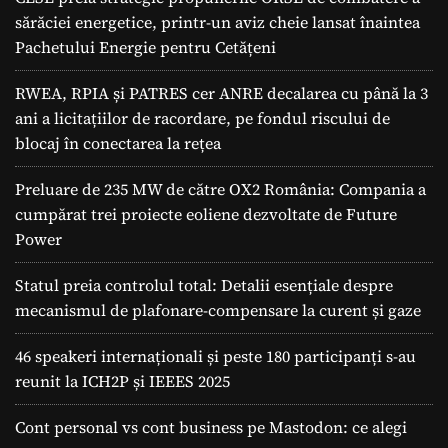
sărăciei energetice, printr-un aviz cheie lansat înaintea
Pachetului Energie pentru Cetățeni
RWEA, RPIA și PATRES cer ANRE decalarea cu până la 3
ani a licitațiilor de racordare, pe fondul riscului de
blocaj în conectarea la rețea
Preluare de 235 MW de către OX2 România: Compania a
cumpărat trei proiecte eoliene dezvoltate de Future
Power
Statul preia controlul total: Detalii esențiale despre
mecanismul de plafonare-compensare la curent și gaze
46 speakeri internaționali și peste 180 participanți s-au
reunit la ICH2P și IEEES 2025
Cont personal vs cont business pe Mastodon: ce alegi