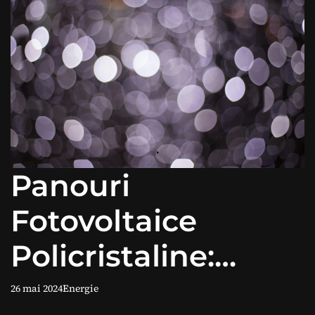
Panouri
Fotovoltaice
Policristaline:
Beneficii și
26 mai 2024
Energie