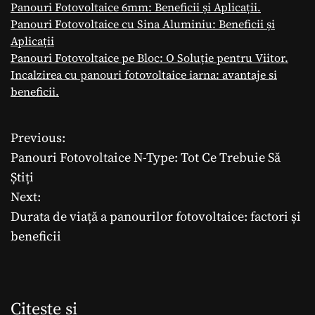
Panouri Fotovoltaice 6mm: Beneficii și Aplicații.
Panouri Fotovoltaice cu Sina Aluminiu: Beneficii și
Aplicații
Panouri Fotovoltaice pe Bloc: O Soluție pentru Viitor.
Incalzirea cu panouri fotovoltaice iarna: avantaje si
beneficii.
Previous:
N
Panouri Fotovoltaice N-Type: Tot Ce Trebuie Să
a
Știți
Next:
v
Durata de viață a panourilor fotovoltaice: factori și
i
beneficii
g
a
Citeste si