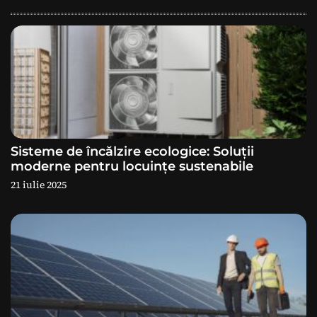
r
e
î
n
a
Sisteme de încălzire ecologice: Soluții
r
moderne pentru locuințe sustenabile
21 iulie 2025
t
i
c
o
l