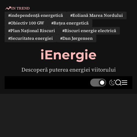
S
IN TREND
k
#independență energetică
#Eoliană Marea Nordului
i
#Obiectiv 100 GW
#Rețea energetică
p
#Plan Național Riscuri
#Riscuri energie electrică
t
#Securitatea energiei
#Dan Jørgensen
o
c
iEnergie
o
n
Descoperă puterea energiei viitorului
t
e
S
S
M
n
w
e
e
t
i
a
n
t
r
u
c
c
h
h
c
o
l