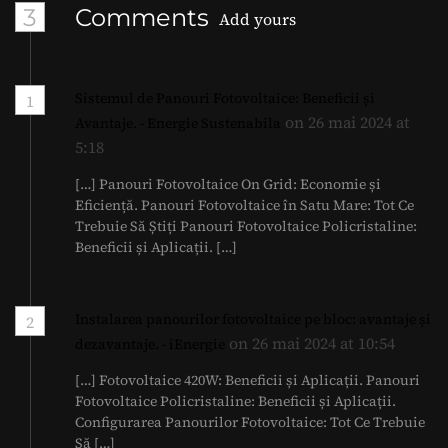
3
Comments
Add yours
Sistemul de Panouri Fotovoltaice: Beneficii și
1
on 26 mai 2024 at
Avantaje. - Energie Sustenabila
5:18
[…] Panouri Fotovoltaice On Grid: Economie și
Eficiență. Panouri Fotovoltaice în Satu Mare: Tot Ce
Trebuie Să Știți Panouri Fotovoltaice Policristaline:
Beneficii și Aplicații. […]
Instalarea panourilor fotovoltaice pe bloc: avantaje și
2
on 26 mai 2024 at 10:54
dezavantaje. - iEnergie
[…] Fotovoltaice 420W: Beneficii și Aplicații. Panouri
Fotovoltaice Policristaline: Beneficii și Aplicații.
Configurarea Panourilor Fotovoltaice: Tot Ce Trebuie
Să […]