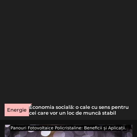
o
r
m
o
d
e
une rară
Economia socială: o cale cu sens pentru
Energie
lizat
cei care vor un loc de muncă stabil