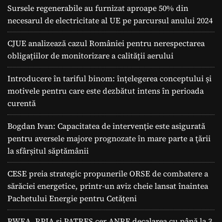
Sursele regenerabile au furnizat aproape 50% din
necesarul de electricitate al UE pe parcursul anului 2024
CJUE analizează cazul României pentru nerespectarea
obligațiilor de monitorizare a calității aerului
Introducere în tariful binom: înțelegerea conceptului și
motivele pentru care este dezbătut intens în perioada
curentă
Bogdan Ivan: Capacitatea de intervenție este asigurată
pentru aversele majore prognozate în mare parte a ţării
la sfârșitul săptămânii
CESE preia strategic propunerile ORSE de combatere a
sărăciei energetice, printr-un aviz cheie lansat înaintea
Pachetului Energie pentru Cetățeni
RWEA, RPIA și PATRES cer ANRE decalarea cu până la 3