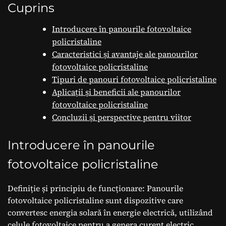
Aplicații.
Cuprins
Introducere în panourile fotovoltaice
policristaline
Caracteristici și avantaje ale panourilor
fotovoltaice policristaline
Tipuri de panouri fotovoltaice policristaline
Aplicații și beneficii ale panourilor
fotovoltaice policristaline
Concluzii și perspective pentru viitor
Introducere în panourile
fotovoltaice policristaline
Definiție și principiu de funcționare: Panourile
fotovoltaice policristaline sunt dispozitive care
convertesc energia solară în energie electrică, utilizând
celule fotovoltaice pentru a genera curent electric.