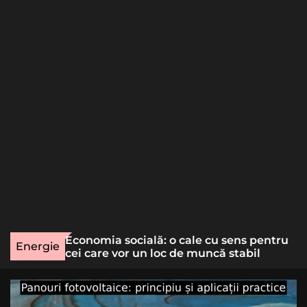
o
r
m
o
d
e
une rară
Economia socială: o cale cu sens pentru
Energie
lizat
cei care vor un loc de muncă stabil