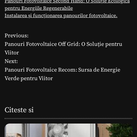
Panouri Fotovoltaice Second Hand: O Soluție Ecologică
pentru Energiile Regenerabile
Instalarea și funcționarea panourilor fotovoltaice.
Previous:
N
Panouri Fotovoltaice Off Grid: O Soluție pentru
a
Viitor
Next:
v
Panouri Fotovoltaice Recom: Sursa de Energie
i
Verde pentru Viitor
g
a
Citeste si
r
e