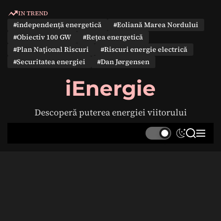
S
IN TREND
k
#independență energetică
#Eoliană Marea Nordului
i
#Obiectiv 100 GW
#Rețea energetică
p
#Plan Național Riscuri
#Riscuri energie electrică
t
#Securitatea energiei
#Dan Jørgensen
o
c
iEnergie
o
n
Descoperă puterea energiei viitorului
t
e
S
S
M
n
w
e
e
t
i
a
n
t
r
u
c
c
h
h
c
o
l