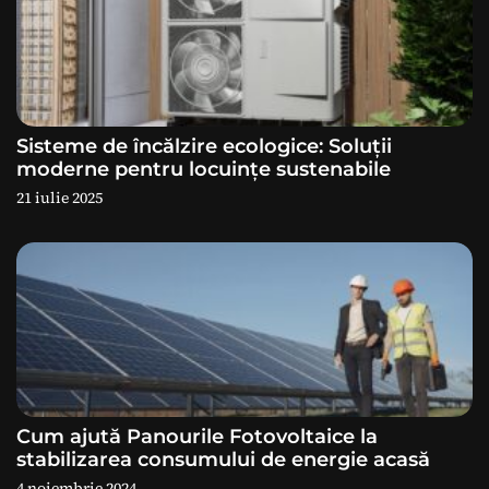
î
n
a
Sisteme de încălzire ecologice: Soluții
r
moderne pentru locuințe sustenabile
21 iulie 2025
t
i
c
o
l
e
Cum ajută Panourile Fotovoltaice la
stabilizarea consumului de energie acasă
4 noiembrie 2024